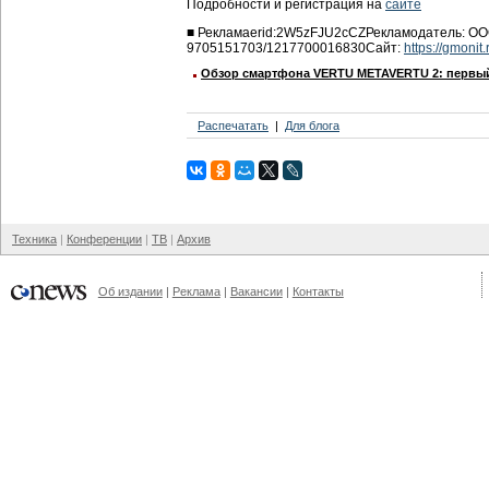
Подробности и регистрация на
сайте
■
Реклама
erid:2W5zFJU2cCZ
Рекламодатель:
ОО
9705151703/1217700016830
Сайт:
https://gmonit.
Обзор смартфона VERTU METAVERTU 2: первый
Распечатать
Для блога
Техника
Конференции
ТВ
Архив
Об издании
Реклама
Вакансии
Контакты