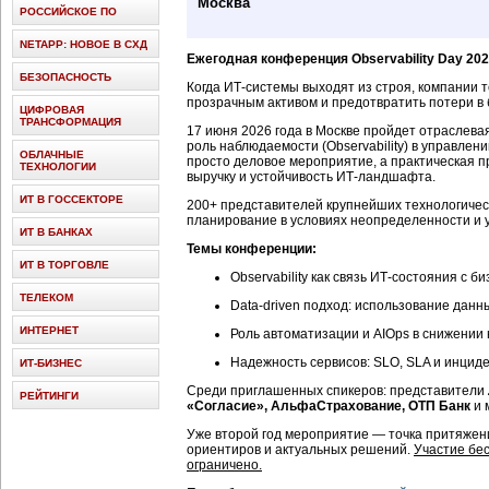
Москва
РОССИЙСКОЕ ПО
NETAPP: НОВОЕ В СХД
Ежегодная конференция Observability Day 20
БЕЗОПАСНОСТЬ
Когда ИТ-системы выходят из строя, компании 
прозрачным активом и предотвратить потери в
ЦИФРОВАЯ
ТРАНСФОРМАЦИЯ
17 июня 2026 года в Москве пройдет отраслева
роль наблюдаемости (Observability) в управле
ОБЛАЧНЫЕ
просто деловое мероприятие, а практическая пр
ТЕХНОЛОГИИ
выручку и устойчивость ИТ-ландшафта.
ИТ В ГОССЕКТОРЕ
200+ представителей крупнейших технологичес
планирование в условиях неопределенности и 
ИТ В БАНКАХ
Темы конференции:
ИТ В ТОРГОВЛЕ
Observability как связь ИТ-состояния с 
ТЕЛЕКОМ
Data-driven подход: использование дан
ИНТЕРНЕТ
Роль автоматизации и AIOps в снижении
Надежность сервисов: SLO, SLA и инцид
ИТ-БИЗНЕС
Среди приглашенных спикеров: представители
РЕЙТИНГИ
«Согласие», АльфаСтрахование, ОТП Банк
и 
Уже второй год мероприятие — точка притяжени
ориентиров и актуальных решений.
Участие бес
ограничено.