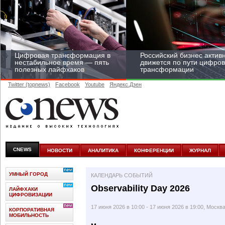
Цифровая трансформация в
Российский бизнес актив
нестабильное время — пять
движется по пути цифро
полезных лайфхаков
трансформации
Twitter (topnews)
Facebook
Youtube
Яндекс.Дзен
Средний бизнес начал
цифровизироваться со
скоростью крупных
CNEWS
НОВОСТИ
АНАЛИТИКА
КОНФЕРЕНЦИИ
ЖУРНАЛ
корпораций
УМНЫЙ ГОРОД
КАЛЕНДАРЬ СОБЫТИЙ
Observability Day 2026
ЛАЙФХАКИ
ЦИФРОВИЗАЦИИ
17 июня 2026 в 10:00 - 17 июня 2026 в 19:00, Москв
КОРПОРАТИВНАЯ
МОБИЛЬНОСТЬ