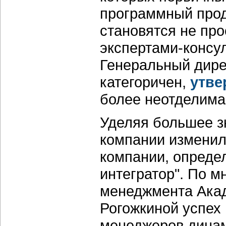
программный проду
становятся не про
экспертами-консу
Генеральный дире
категоричен,
утве
более неотделима 
Уделяя большее з
компании изменили
компании, определ
интегратор". По 
менеджмента Акад
Рогожкиной успех
менеджеров динам