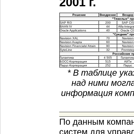
2001 г.
Решение
Внедрение
Вендор
"Тяжелые" про
SAP R/3
200
SAP CIS
BAAN IV
44
Alfa-Integra
Oracle Applications
40
Oracle CI
"Средние" про
Navision XAL
70
Navision
Navision Axapta
60
Navision
Navision Financials/ Attain
90
Navision
SyteLine
32
Frontste
Российские пр
Галактика
4 505
Галактик
БОСС-Корпорация
515
АйТи
Парус-Корпорация
252
Парус
* В таблице ук
над ними могла
информация компа
По данным компан
систем для управ