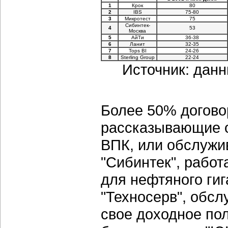
1
Крок
80
2
IBS
75-80
3
Микротест
75
Сибинтек-
4
53
Москва
5
АйТи
36-38
6
Ланит
32-35
7
Tops BI
24-26
8
Sterling Group
22-24
Источник: данн
Более 50% догово
рассказывающие о
ВПК, или обслужив
"Сибинтек", рабо
для нефтяного гиг
"Техносерв", обс
свое доходное по