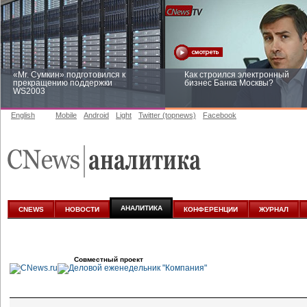
«Mr. Сумкин» подготовился к
Как строился электронный
прекращению поддержки
бизнес Банка Москвы?
WS2003
English
Mobile
Android
Light
Twitter (topnews)
Facebook
Заоблачная оптимизация: как
Рейтинг CNewsInfrastructure 20
Faberlic изменил подход к
приглашаем участвовать
аналитике
АНАЛИТИКА
CNEWS
НОВОСТИ
КОНФЕРЕНЦИИ
ЖУРНАЛ
Совместный проект