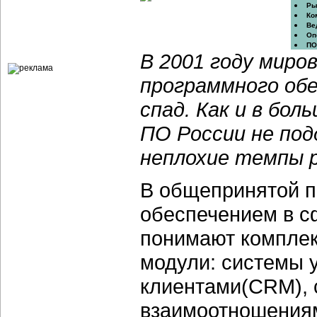
Ры
Ко
Ве
Оп
ПО
В 2001 году миро
программного обе
спад. Как и в бол
ПО России не под
неплохие темпы 
В общепринятой п
обеспечением в с
понимают комплек
модули: системы 
клиентами(CRM), 
взаимоотношениям