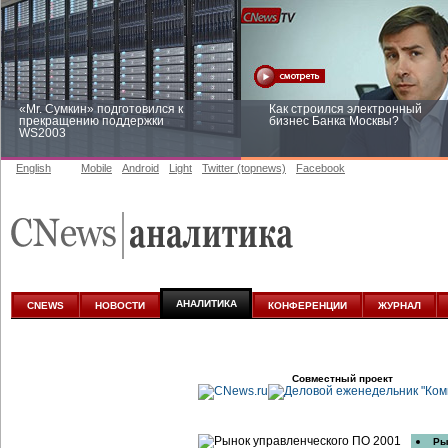
«Mr. Сумкин» подготовился к
Как строился электронный
прекращению поддержки
бизнес Банка Москвы?
WS2003
English
Mobile
Android
Light
Twitter (topnews)
Facebook
Заоблачная оптимизация: как
Рейтинг CNewsInfrastructure 20
Faberlic изменил подход к
приглашаем участвовать
аналитике
АНАЛИТИКА
CNEWS
НОВОСТИ
КОНФЕРЕНЦИИ
ЖУРНАЛ
Совместный проект
Ры