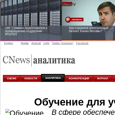
«Mr. Сумкин» подготовился к
Как строился электронный
прекращению поддержки
бизнес Банка Москвы?
WS2003
English
Mobile
Android
Light
Twitter (topnews)
Facebook
Заоблачная оптимизация: как
Рейтинг CNewsInfrastructure 20
Faberlic изменил подход к
приглашаем участвовать
аналитике
АНАЛИТИКА
CNEWS
НОВОСТИ
КОНФЕРЕНЦИИ
ЖУРНАЛ
Обучение для у
В сфере обеспече