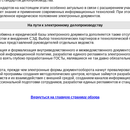
 стандартов делопроизводства.
дартов на настоящем этапе особенно актуально в связи с расширением учас
ет знание и применение современных информационных технологий. При этом
деленное юридическое положение электронных документов.
На пути к электронному делопроизводству
обмена и юридической базы электронного документа дополняется также от
отки и внедрения СЭД. Выбор технологических партнеров и технологической
вных представлений руководителей отдельных ведомств.
ация и формализация внутриведомственного и межведомственного документо
ной информационной политике, разработке единого регламента электронного
но взять глубоко проработанные ГОСТы, являвшиеся не так давно обязатель
та, прежде чем электронные формы документооборота начнут превалирова
й программы создания методологических центров, которые займутся разра
ств и их взаимодействия с внешней средой, созданием каналов информацио
сиональной подготовки сотрудников, разработки единых регламентов и станд
Вернуться на главную страницу обзора