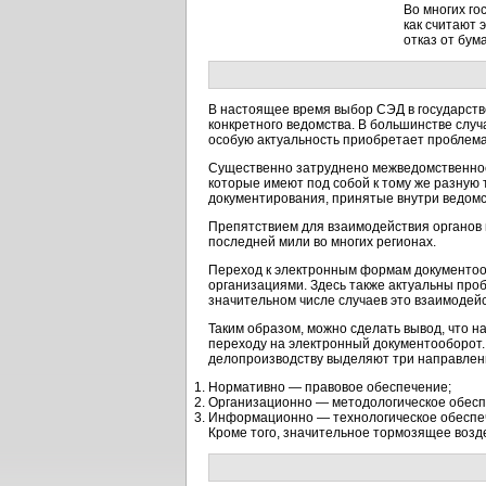
Во многих го
как считают
отказ от бум
В настоящее время выбор СЭД в государств
конкретного ведомства. В большинстве слу
особую актуальность приобретает проблема
Существенно затруднено межведомственно
которые имеют под собой к тому же разную
документирования, принятые внутри ведомс
Препятствием для взаимодействия органов 
последней мили во многих регионах.
Переход к электронным формам документооб
организациями. Здесь также актуальны про
значительном числе случаев это взаимодейс
Таким образом, можно сделать вывод, что 
переходу на электронный документооборот.
делопроизводству выделяют три направлен
Нормативно — правовое обеспечение;
Организационно — методологическое обесп
Информационно — технологическое обеспе
Кроме того, значительное тормозящее возд