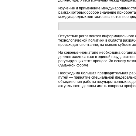
должно уделяться изучению международных
Изучение и применение международных стан
рамках которых особое значение приобрета
международных контактов является неопре
Отсутствие регламентов информационного 
технологической политики в области разраб
происходит спонтанно, на основе субъекти
На современном этапе необходима организ
должен заключаться в единой государствен
регулирующих этот процесс. За основу мож
бумажной форме.
Необходима большая предварительная рабо
путей — принятие специальной федерально
объединения работы государственных ведом
актуальность должны иметь вопросы профес