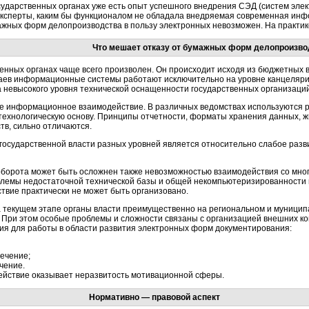
сударственных органах уже есть опыт успешного внедрения СЭД (систем элек
 эксперты, каким бы функционалом не обладала внедряемая современная ин
ажных форм делопроизводства в пользу электронных невозможен. На практик
Что мешает отказу от бумажных форм делопроизво
енных органах чаще всего произволен. Он происходит исходя из бюджетных 
чаев информационные системы работают исключительно на уровне канцелярии 
 невысокого уровня технической оснащенности государственных организаций
е информационное взаимодействие. В различных ведомствах используются
 технологическую основу. Принципы отчетности, форматы хранения данных, 
тв, сильно отличаются.
государственной власти разных уровней является относительно слабое разв
орота может быть осложнен также невозможностью взаимодействия со многи
блемы недостаточной технической базы и общей некомпьютеризированности 
твие практически не может быть организовано.
на текущем этапе органы власти преимущественно на региональном и муницип
 При этом особые проблемы и сложности связаны с организацией внешних к
ия для работы в области развития электронных форм документирования:
ечение;
чение.
ействие оказывает неразвитость мотивационной сферы.
Нормативно — правовой аспект