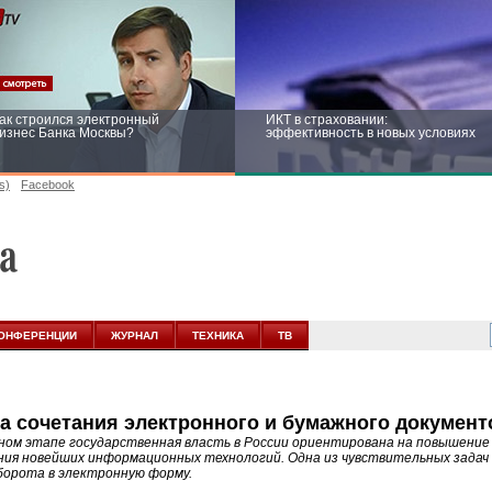
ак строился электронный
ИКТ в страховании:
изнес Банка Москвы?
эффективность в новых условиях
s)
Facebook
ейтинг CNewsInfrastructure 2015:
Информационная безопасность
риглашаем участвовать
бизнеса и госструктур: развитие в
новых условиях
ОНФЕРЕНЦИИ
ЖУРНАЛ
ТЕХНИКА
ТВ
а сочетания электронного и бумажного документ
ном этапе государственная власть в России ориентирована на повышение
ния новейших информационных технологий. Одна из чувствительных задач
орота в электронную форму.