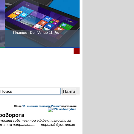
Планшет Dell Venue 11 Pro
Пора выбирать Fujitsu!
Обзор
"ИТ в органах госвласти России"
подготовлен
ооборота
 уровня собственной эффективности за
 в этом направлении — перевод бумажного