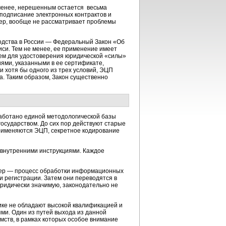
 менее, нерешенным остается весьма
подписание электронных контрактов и
имер, вообще не рассматривает проблемы
одства в России — Федеральный Закон «Об
иси. Тем не менее, ее применение имеет
чем для удостоверения юридической «силы»
ями, указанными в ее сертификате,
хотя бы одного из трех условий, ЭЦП
. Таким образом, Закон существенно
аботано единой методологической базы
осударством. До сих пор действуют старые
применяются ЭЦП, секретное кодирование
 внутренними инструкциями. Каждое
мер — процесс обработки информационных
 регистрации. Затем они переводятся в
ридически значимую, законодательно не
ике не обладают высокой квалификацией и
и. Один из путей выхода из данной
мств, в рамках которых особое внимание