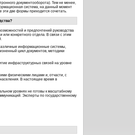
тронного документооборота). Тем не менее,
формационная система, на данный момент
е эти две формы приходится сочетать.
дства?
возможностей и предпочтений руководства
или конкретного отдела. В связи с этим
.
 различные информационные системы,
жизненный цикл документов, методики
итие инфраструктурных связей на уровне
ми физическими лицами и, отчасти, с
населения. В настоящее время в
альном уровнях не готовы к масштабному
оммуникаций. Эксперты по государственному