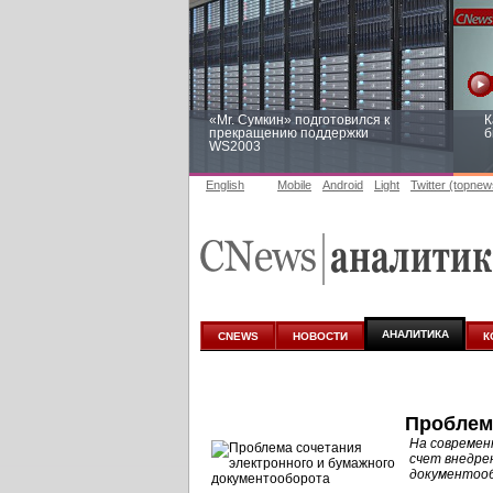
«Mr. Сумкин» подготовился к
К
прекращению поддержки
б
WS2003
English
Mobile
Android
Light
Twitter (topnew
Заоблачная оптимизация: как
Р
Faberlic изменил подход к
п
аналитике
АНАЛИТИКА
CNEWS
НОВОСТИ
К
Проблем
На современ
счет внедре
документооб