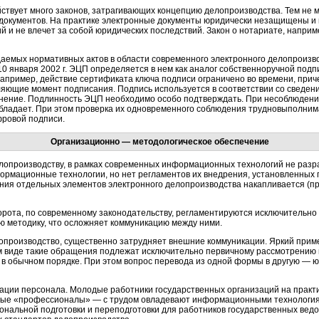
йствует много законов, затрагивающих концепцию делопроизводства. Тем не
документов. На практике электронные документы юридически незащищены и 
ий и не влечет за собой юридических последствий. Закон о нотариате, напр
аемых нормативных актов в области современного электронного делопроизв
 января 2002 г. ЭЦП определяется в нем как аналог собственноручной подп
апример, действие сертификата ключа подписи ограничено во времени, при
яющие момент подписания. Подпись используется в соответствии со сведени
ение. Подлинность ЭЦП необходимо особо подтверждать. При несоблюдении 
ладает. При этом проверка их одновременного соблюдения трудновыполнима
фровой подписи.
Организационно — методологическое обеспечение
лопроизводству, в рамках современных информационных технологий не разр
ормационные технологии, но нет регламентов их внедрения, установленных г
ения отдельных элементов электронного делопроизводства накапливается (
рота, по современному законодательству, регламентируются исключительно
ю методику, что осложняет коммуникацию между ними.
лопроизводство, существенно затрудняет внешние коммуникации. Яркий при
 виде такие обращения подлежат исключительно первичному рассмотрению и
 обычном порядке. При этом вопрос перевода из одной формы в другую — ю
ации персонала. Молодые работники государственных организаций на практ
рые «профессионалы» — с трудом овладевают информационными технологиям
нальной подготовки и переподготовки для работников государственных ведо