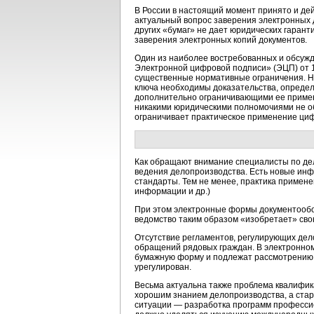
В России в настоящий момент принято и де
актуальный вопрос заверения электронных 
других «бумаг» не дает юридических гарант
заверения электронных копий документов.
Один из наиболее востребованных и обсужд
Электронной цифровой подписи» (ЭЦП) от 10
существенные нормативные ограничения. Н
ключа необходимы доказательства, определ
дополнительно ограничивающими ее примен
никакими юридическими полномочиями не об
ограничивает практическое применение ци
Как обращают внимание специалисты по де
ведения делопроизводства. Есть новые инф
стандарты. Тем не менее, практика примен
информации и др.)
При этом электронные формы документообо
ведомство таким образом «изобретает» сво
Отсутствие регламентов, регулирующих де
обращений рядовых граждан. В электронном
бумажную форму и подлежат рассмотрению в
урегулирован.
Весьма актуальна также проблема квалифик
хорошим знанием делопроизводства, а ста
ситуации — разработка программ профессио