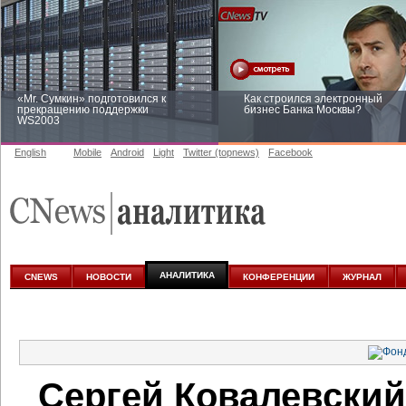
«Mr. Сумкин» подготовился к
Как строился электронный
прекращению поддержки
бизнес Банка Москвы?
WS2003
English
Mobile
Android
Light
Twitter (topnews)
Facebook
Заоблачная оптимизация: как
Рейтинг CNewsInfrastructure 20
Faberlic изменил подход к
приглашаем участвовать
аналитике
АНАЛИТИКА
CNEWS
НОВОСТИ
КОНФЕРЕНЦИИ
ЖУРНАЛ
Сергей Ковалевский