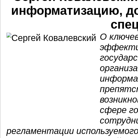
информатизацию, до
спе
О ключе
эффекти
государ
организа
информа
препятст
возникно
сфере го
сотрудни
регламентации используемого