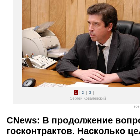
|
|
|
1
2
3
Сергей Ковалевский
все
CNews: В продолжение вопр
госконтрактов. Насколько ц