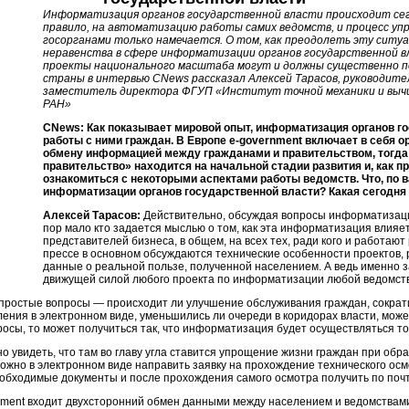
Информатизация органов государственной власти происходит сего
правило, на автоматизацию работы самих ведомств, и процесс уп
госорганами только намечается. О том, как преодолеть эту ситу
неравенства в сфере информатизации органов государственной вл
проекты национального масштаба могут и должны существенно 
страны в интервью CNews рассказал Алексей Тарасов, руководит
заместитель директора ФГУП «Институт точной механики и вычи
РАН»
CNews: Как показывает мировой опыт, информатизация органов г
работы с ними граждан. В Европе e-government включает в себя о
обмену информацией между гражданами и правительством, тогда 
правительство» находится на начальной стадии развития и, как п
ознакомиться с некоторыми аспектами работы ведомств. Что, по
информатизации органов государственной власти? Какая сегодня
Алексей Тарасов:
Действительно, обсуждая вопросы информатизации
пор мало кто задается мыслью о том, как эта информатизация влияет
представителей бизнеса, в общем, на всех тех, ради кого и работаю
прессе в основном обсуждаются технические особенности проектов,
данные о реальной пользе, полученной населением. А ведь именно 
движущей силой любого проекта по информатизации любой ведомств
, простые вопросы — происходит ли улучшение обслуживания граждан, сократ
ения в электронном виде, уменьшились ли очереди в коридорах власти, може
росы, то может получиться так, что информатизация будет осуществляться 
но увидеть, что там во главу угла ставится упрощение жизни граждан при обр
ожно в электронном виде направить заявку на прохождение технического ос
еобходимые документы и после прохождения самого осмотра получить по почт
ment входит двухсторонний обмен данными между населением и ведомствами