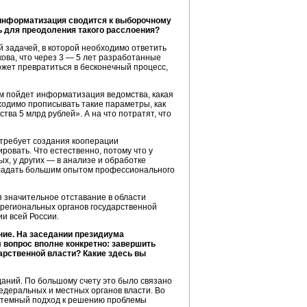
 информатизация сводится к выборочному
ь для преодоления такого расслоения?
 задачей, в которой необходимо ответить
кова, что через 3 — 5 лет разработанные
жет превратиться в бесконечный процесс,
ям пойдет информатизация ведомства, какая
бходимо прописывать такие параметры, как
ва 5 млрд рублей». А на что потратят, что
 требует создания кооперации
овать. Что естественно, потому что у
, у других — в анализе и обработке
бладать большим опытом профессионального
 значительное отставание в области
 региональных органов государственной
и всей России.
ие. На заседании президиума
 вопрос вполне конкретно: завершить
арственной власти? Какие здесь вы
аний. По большому счету это было связано
едеральных и местных органов власти. Во
системный подход к решению проблемы