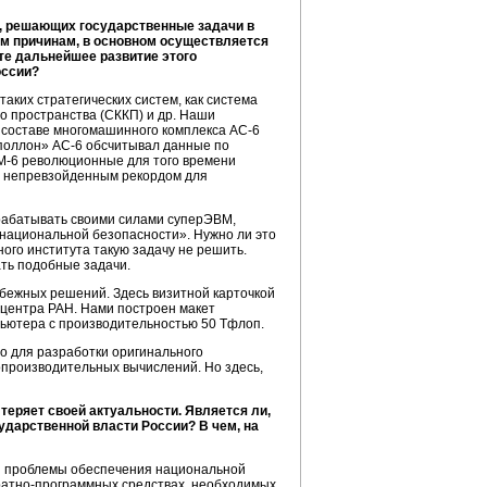
, решающих государственные задачи в
ым причинам, в основном осуществляется
ите дальнейшее развитие этого
оссии?
аких стратегических систем, как система
о пространства (СККП) и др. Наши
в составе многомашинного комплекса АС-6
Аполлон» АС-6 обсчитывал данные по
СМ-6 революционные для того времени
я непревзойденным рекордом для
зрабатывать своими силами суперЭВМ,
«национальной безопасности». Нужно ли это
ого института такую задачу не решить.
ть подобные задачи.
убежных решений. Здесь визитной карточкой
центра РАН. Нами построен макет
пьютера с производительностью 50 Тфлоп.
о для разработки оригинального
опроизводительных вычислений. Но здесь,
еряет своей актуальности. Является ли,
ударственной власти России? В чем, на
й проблемы обеспечения национальной
аратно-программных средствах, необходимых