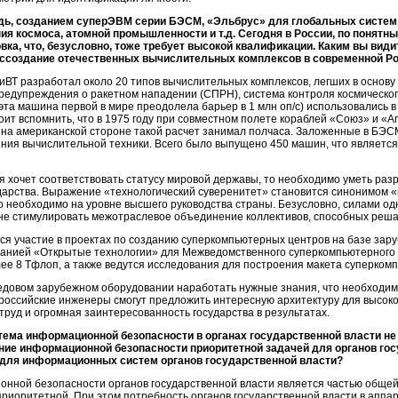
едь, созданием суперЭВМ серии БЭСМ, «Эльбрус» для глобальных систем
ия космоса, атомной промышленности и т.д. Сегодня в России, по понятн
вка, что, безусловно, тоже требует высокой квалификации. Каким вы вид
оссоздание отечественных вычислительных комплексов в современной Р
ВТ разработал около 20 типов вычислительных комплексов, легших в основу т
редупреждения о ракетном нападении (СПРН), система контроля космическог
та машина первой в мире преодолела барьер в 1 млн оп/с) использовались 
оит вспомнить, что в 1975 году при совместном полете кораблей «Союз» и «
ак на американской стороне такой расчет занимал полчаса. Заложенные в БЭ
ния вычислительной техники. Всего было выпущено 450 машин, что являетс
ия хочет соответствовать статусу мировой державы, то необходимо уметь ра
дарства. Выражение «технологический суверенитет» становится синонимом 
о необходимо на уровне высшего руководства страны. Безусловно, силами одн
не стимулировать межотраслевое объединение коллективов, способных реша
ся участие в проектах по созданию суперкомпьютерных центров на базе зар
панией «Открытые технологии» для Межведомственного суперкомпьютерного 
е 8 Тфлоп, а также ведутся исследования для построения макета суперком
едовом зарубежном оборудовании наработать нужные знания, что необходим
 российские инженеры смогут предложить интересную архитектуру для высок
руд и огромная заинтересованность государства в результатах.
ема информационной безопасности в органах государственной власти не т
ние информационной безопасности приоритетной задачей для органов гос
з для информационных систем органов государственной власти?
нной безопасности органов государственной власти является частью обще
 приоритетной. При этом потребность органов государственной власти в апп