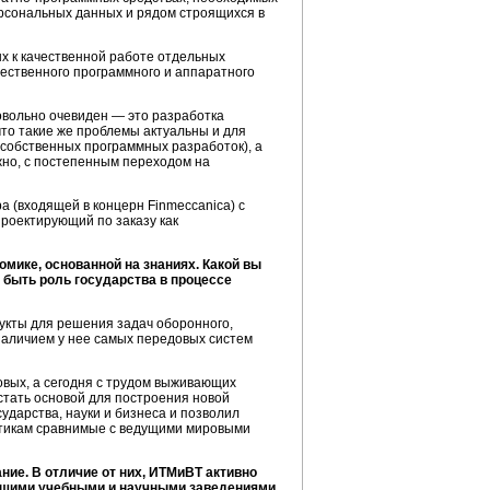
ерсональных данных и рядом строящихся в
ых к качественной работе отдельных
чественного программного и аппаратного
овольно очевиден — это разработка
что такие же проблемы актуальны и для
 собственных программных разработок), а
жно, с постепенным переходом на
 (входящей в концерн Finmeccanica) с
роектирующий по заказу как
мике, основанной на знаниях. Какой вы
 быть роль государства в процессе
кты для решения задач оборонного,
наличием у нее самых передовых систем
овых, а сегодня с трудом выживающих
 стать основой для построения новой
ударства, науки и бизнеса и позволил
стикам сравнимые с ведущими мировыми
ние. В отличие от них, ИТМиВТ активно
ейшими учебными и научными заведениями