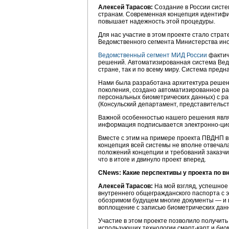
Алексей Тарасов:
Создание в России систе
странам. Современная концепция идентифик
повышает надежность этой процедуры.
Для нас участие в этом проекте стало стра
Ведомственного сегмента Министерства ино
Ведомственный сегмент МИД России
фактич
решений. Автоматизированная система Вед
стране, так и по всему миру. Система пре
Нами была разработана архитектура решен
поколения, создано автоматизированное ра
персональных биометрических данных) с ра
(Консульский департамент, представительст
Важной особенностью нашего решения явля
информация подписывается электронно-ци
Вместе с этим на примере проекта ПВДНП 
концепция всей системы не вполне отвечал
положений концепции и требований заказчи
что в итоге и двинуло проект вперед.
CNews: Какие перспективы у проекта по 
Алексей Тарасов:
На мой взгляд, успешное
внутреннего общегражданского паспорта с 
обозримом будущем многие документы — и в
воплощение с записью биометрических данн
Участие в этом проекте позволило получит
использующих технологии смарт-карт и био