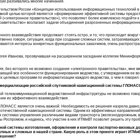
рую разбивались многие начинания.
ельством России «Концепции использования информационных технологий в
новной целью которой является «формирование эффективной системы предост
(«электронное правительство»), что позволяет более комплексно подойти 
 правительство» возлагают задачи объединения разрозненных информационн
ного взаимодействия продолжает стоять остро, и то, что происходит вокруг 
енно говоря, ситуация, когда при создании сложных систем, затрагивающих
ваются интересы конкретных функциональных заказчиков, очень распростра
ргея Иванова, прозвучавшая на расширенном заседании коллегии Мининформ
, без которого не возможно создание «электронного правительства», мне 
ающей все особенности функционирования ведомства, с утверждением ее во
 целевых программ по информатизации каждого ведомства, о чем я говорил ра
оммерциализации российской спутниковой навигационной системы ГЛОНАС
ой телекоммуникационной ведомственной инфраструктуры не возможно гово
ении их эффективного взаимодействия.
ЛОНАСС является очень важной. Необходимость ее решения назрела давно, 
е отечественной навигационной системы. Одним из эффективных направлен
ых системах управления различными видами транспорта (железнодорожным, 
 Роспромом, и надеюсь, что участие в них ИТМиВТ позволит решить эту проб
ной системы изготовления, оформления и контроля паспортно-визовых д
упных и сложных в нашей стране. Какую роль в этом проекте играет ИТМи
решения?