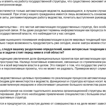
 и влиять на работу государственной структуры, что существенно экономит 
лектронном виде.
ествляется только автоматизация ведомств, выражающаяся, в лучшем случае
ехникой. При этом у нашего гражданина имеется лишь возможность ознаком
 акты, регламентирующие работу ведомства, почитать выступления руководите
авительства» - это чистая автоматизация государственных структур, без осо
обратной связи. Я бы даже разделил термины информатизации как процесса п
осударственной власти, что наблюдается у нас сегодня.
ками нынешнего понимания информатизации в русле мировых тенденций про
льно такую возможность предусмотреть уже сегодня, иначе завтра можем сто
а, следуя вашему разделению определений, какие интересные тенденции
 и задачи стоят перед ними в этой области?
нденцию увеличения доли функциональных проектов при автоматизации орга
пространства. Налицо позитивные изменения, связанные со стремлением ра
и и всей вертикали власти в целом. Это говорит о том, что государство учит
 и перспективные проекты, что не может не радовать. Примером могут служ
в ведомственных целевых программах по реализации процессов автоматизац
обходим для министерств и ведомств, функционал и структура которых носит
разветвленную иерархию и обеспечивает решение большого количества разн
азработанная на основе тщательного анализа организационной структуры ве
ирование. Для этого необходимо привлечение специалистов с большим опыт
ративных структур.
тся и предлагается, зачастую далеко от совершенства и на деле может завести