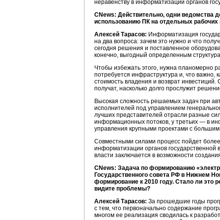
неравенству в информатизации органов госу
CNews: Действительно, одни ведомства д
использованию ПК на отдельных рабочих 
Алексей Тарасов:
Информатизация государс
на два вопроса: зачем это нужно и что пол
сегодня решения и поставленное оборудова
конечно, выгодный определенным структура
Чтобы избежать этого, нужна планомерно р
потребуется инфраструктура и, что важно, 
стоимость владения и возврат инвестиций. 
получат, насколько долго прослужит решени
Высокая сложность решаемых задач при авт
исполнителей под управлением генерального
лучших представителей отрасли разные сил
информационных потоков, у третьих — в ин
управления крупными проектами с большим
Совместными силами процесс пойдет более 
информатизации органов государственной в
власти заключается в возможности создани
CNews: Задача по формированию «электр
Государственного совета РФ в Нижнем Но
формирование к 2010 году. Стало ли это 
видите проблемы?
Алексей Тарасов:
За прошедшие годы прогр
с тем, что первоначально содержание прог
многом ее реализация сводилась к разрабо