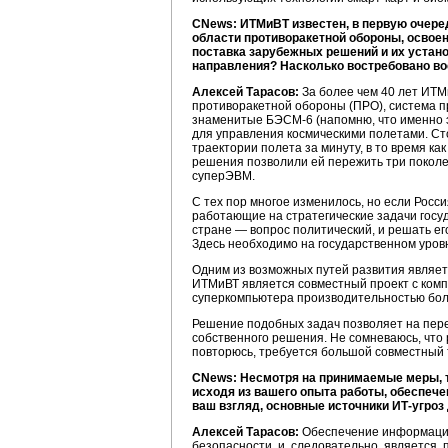
CNews: ИТМиВТ известен, в первую очер
области противоракетной обороны, освоен
поставка зарубежных решений и их устано
направления? Насколько востребовано в
Алексей Тарасов:
За более чем 40 лет ИТМи
противоракетной обороны (ПРО), система п
знаменитые БЭСМ-6 (напомню, что именно э
для управления космическими полетами. Ст
траектории полета за минуту, в то время к
решения позволили ей пережить три поколе
суперЭВМ.
С тех пор многое изменилось, но если Росс
работающие на стратегические задачи госу
стране — вопрос политический, и решать ег
Здесь необходимо на государственном уров
Одним из возможных путей развития являет
ИТМиВТ является совместный проект с ком
суперкомпьютера производительностью боле
Решение подобных задач позволяет на пер
собственного решения. Не сомневаюсь, что
повторюсь, требуется большой совместный т
CNews: Несмотря на принимаемые меры, т
исходя из вашего опыта работы, обеспече
ваш взгляд, основные источники ИТ-угро
Алексей Тарасов:
Обеспечение информацио
безопасности, и, следовательно, является,