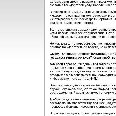
авторизации вносить изменения в документы
оказания государством услуг населению в э
В России же в рамках информатизации осущ
худшем — в оснащении компьютерами и оргт
узнать расписание, посмотреть нормативные
только с помощью интернета.
То, что мы видим в рамках «электронного пр
услуг населению в электронном виде. Нет 
обратной связью и автоматизации органов г
Не исключаю, что переосмысление чиновни
органов государственной власти, но желате
CNews: Очень интересное суждение. Тогд
государственных органов? Какие проблемы
Алексей Тарасов:
Ушедший год закрепил те
целью создания единого информационного 
автоматизации каждого ведомства в частност
вкладывается в действительно необходимые
информационного центра (ФИЦ).
Вместе с тем видна острая необходимость 
случае. Уже очевидно, что такой подход не
распределенный характер, имеет сложную 
Требуется детальная целевая программа, р
составляющих является тщательное бюджет
процессов функционирования крупных корпо
В противном случае то, что сегодня получае