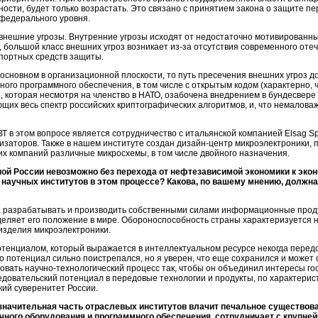
сти, будет только возрастать. Это связано с принятием закона о защите п
федерального уровня.
и внешние угрозы. Внутренние угрозы исходят от недостаточно мотивированн
 большой класс внешних угроз возникает из-за отсутствия современного оте
портных средств защиты.
основном в организационной плоскости, то путь пресечения внешних угроз д
ого программного обеспечения, в том числе с открытым кодом (характерно, 
, которая несмотря на членство в НАТО, озабочена внедрением в бундесвере
щих весь спектр российских криптографических алгоритмов, и, что немалова
в этом вопросе является сотрудничество с итальянской компанией Elsag Spa
торов. Также в нашем институте создан дизайн-центр микроэлектроники, п
ких компаний различные микросхемы, в том числе двойного назначения.
ой России невозможно без перехода от нефтезависимой экономики к эконо
научных институтов в этом процессе? Какова, по вашему мнению, должна
а разрабатывать и производить собственными силами информационные проду
еляет его положение в мире. Обороноспособность страны характеризуется 
изделия микроэлектроники.
тенциалом, который выражается в интеллектуальном ресурсе некогда перед
о потенциал сильно поистрепался, но я уверен, что еще сохранился и может
вать научно-технологический процесс так, чтобы он объединил интересы гос
довательский потенциал в передовые технологии и продукты, по характери
ий суверенитет России.
 значительная часть отраслевых институтов влачит печальное существова
чного оборудования и программного обеспечения, сотрудничает с крупн