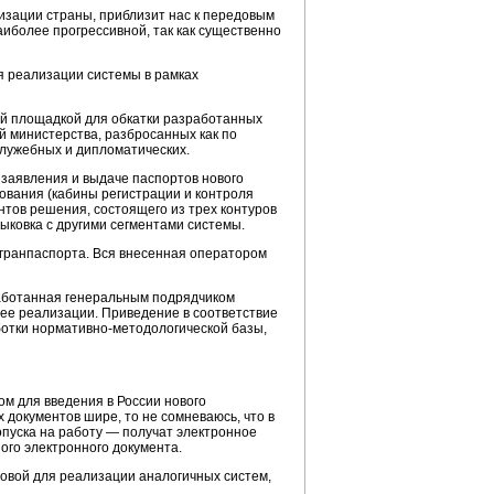
зации страны, приблизит нас к передовым
иболее прогрессивной, так как существенно
ля реализации системы в рамках
й площадкой для обкатки разработанных
 министерства, разбросанных как по
служебных и дипломатических.
заявления и выдаче паспортов нового
ования (кабины регистрации и контроля
тов решения, состоящего из трех контуров
тыковка с другими сегментами системы.
гранпаспорта. Вся внесенная оператором
работанная генеральным подрядчиком
 ее реализации. Приведение в соответствие
ботки нормативно-методологической базы,
м для введения в России нового
документов шире, то не сомневаюсь, что в
опуска на работу — получат электронное
ого электронного документа.
новой для реализации аналогичных систем,