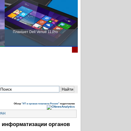
Планшет Dell Venue 11 Pro
Пора выбирать Fujitsu!
Обзор
"ИТ в органах госвласти России"
подготовлен
 информатизации органов