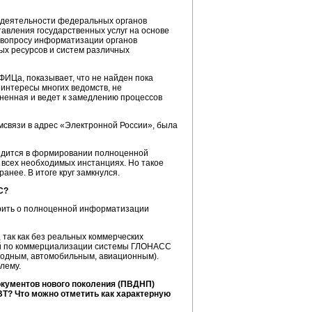
 деятельности федеральных органов
авления государственных услуг на основе
к вопросу информатизации органов
ых ресурсов и систем различных
ФИЦа, показывает, что не найден пока
 интересы многих ведомств, не
ненная и ведет к замедлению процессов
связи в адрес «Электронной России», была
видится в формировании полноценной
 всех необходимых инстанциях. Но такое
нее. В итоге круг замкнулся.
С?
рить о полноценной информатизации
так как без реальных коммерческих
ий по коммерциализации системы ГЛОНАСС
водным, автомобильным, авиационным).
лему.
окументов нового поколения (ПВДНП)
ВТ? Что можно отметить как характерную