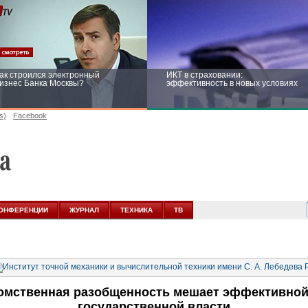
ак строился электронный
ИКТ в страховании:
изнес Банка Москвы?
эффективность в новых условиях
s)
Facebook
ейтинг CNewsInfrastructure 2015:
Информационная безопасность
риглашаем участвовать
бизнеса и госструктур: развитие в
новых условиях
ОНФЕРЕНЦИИ
ЖУРНАЛ
ТЕХНИКА
ТВ
домственная разобщенность мешает эффективной
государственной власти