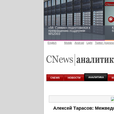
«Mr. Сумкин» подготовился к
К
прекращению поддержки
б
WS2003
English
Mobile
Android
Light
Twitter (topnew
Заоблачная оптимизация: как
Р
Faberlic изменил подход к
п
аналитике
АНАЛИТИКА
CNEWS
НОВОСТИ
К
Алексей Тарасов: Межве