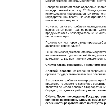
межведомственного взаимодействия, о кото
Поворотным шагом стало одобрение Правит
государственной власти до 2010 года», ос
использования информационных технологий 
государственной власти. На «электронное
министерств и ведомств.
Но несмотря на это проблема межведомствен
эффективный рецепт для ее решения. Собств
продумываются и зачастую вообще не учиты
информатизации.
Поэтому критика первого вице-премьера Се
абсолютно справедливой.
Решение межведомственного взаимодействия
нормативно-методологической базы, учитыв
возможно только при наличии ведомственных
CNews: Как вы относитесь к проблеме к
Алексей Тарасов:
Без создания современн
органов государственной власти и обеспеч
В этом ключе проблема коммерциализации Г
продуктов не возможно достойное развити
является ее использование в корпоративн
Отрадно, что данные работы уже поставлены
CNews: Проект по созданию Государствен
является, несомненно, одним из самых кр
особенность разработанного институтом 