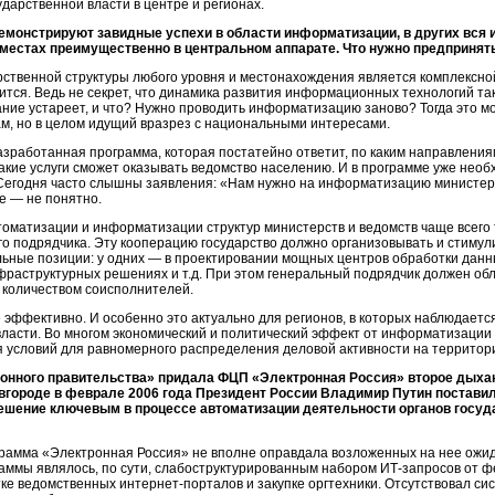
дарственной власти в центре и регионах.
емонстрируют завидные успехи в области информатизации, в других вся
местах преимущественно в центральном аппарате. Что нужно предпринят
твенной структуры любого уровня и местонахождения является комплексной
учится. Ведь не секрет, что динамика развития информационных технологий та
ние устареет, и что? Нужно проводить информатизацию заново? Тогда это мо
м, но в целом идущий вразрез с национальными интересами.
азработанная программа, которая постатейно ответит, по каким направлени
какие услуги сможет оказывать ведомство населению. И в программе уже нео
Сегодня часто слышны заявления: «Нам нужно на информатизацию министерст
е — не понятно.
оматизации и информатизации структур министерств и ведомств чаще всего
 подрядчика. Эту кооперацию государство должно организовывать и стимулир
ьные позиции: у одних — в проектировании мощных центров обработки данных
фраструктурных решениях и т.д. При этом генеральный подрядчик должен о
 количеством соисполнителей.
эффективно. И особенно это актуально для регионов, в которых наблюдается
ласти. Во многом экономический и политический эффект от информатизации
я условий для равномерного распределения деловой активности на территори
онного правительства» придала ФЦП «Электронная Россия» второе дыхан
вгороде в феврале 2006 года Президент России Владимир Путин поставил
решение ключевым в процессе автоматизации деятельности органов госуд
амма «Электронная Россия» не вполне оправдала возложенных на нее ожид
раммы являлось, по сути, слабоструктурированным набором ИТ-запросов от ф
тке ведомственных интернет-порталов и закупке оргтехники. Отсутствовал 