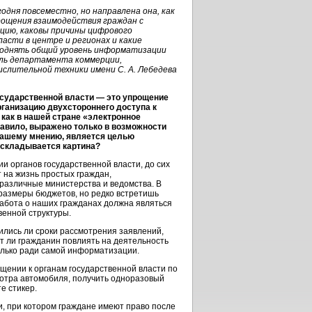
дня повсеместно, но направлена она, как
рощения взаимодействия граждан с
ацию, каковы причины цифрового
асти в центре и регионах и какие
поднять общий уровень информатизации
ель департамента коммерции,
слительной техники имени С. А. Лебедева
осударственной власти — это упрощение
рганизацию двухстороннего доступа к
как в нашей стране «электронное
равило, выражено только в возможности
 вашему мнению, является целью
 складывается картина?
 органов государственной власти, до сих
 на жизнь простых граждан,
т различные министерства и ведомства. В
 размеры бюджетов, но редко встретишь
забота о наших гражданах должна являться
енной структуры.
ились ли сроки рассмотрения заявлений,
т ли гражданин повлиять на деятельность
только ради самой информатизации.
ащении к органам государственной власти по
мотра автомобиля, получить одноразовый
е стикер.
, при котором граждане имеют право после