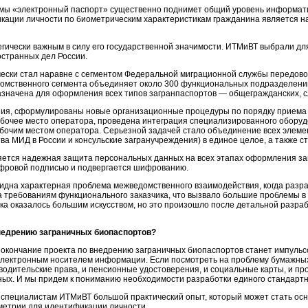
мы «электронный паспорт» существенно поднимет общий уровень информати
ации личности по биометрическим характеристикам гражданина является на
тегически важным в силу его государственной значимости. ИТМиВТ выбрали д
странных дел России.
ески стал наравне с сегментом Федеральной миграционной службы передово
омственного сегмента объединяет около 300 функциональных подразделений
дназначена для оформления всех типов загранпаспортов — общегражданских, 
ия, сформулированы новые организационные процедуры по порядку приема 
бочее место оператора, проведена интеграция специализированного оборуд
бочим местом оператора. Серьезной задачей стало объединение всех элемен
ва МИД в России и консульские загранучреждения) в единое целое, а также с
ется надежная защита персональных данных на всех этапах оформления за
фровой подписью и подвергается шифрованию.
видна характерная проблема межведомственного взаимодействия, когда раз
а требованиям функционального заказчика, что вызвало большие проблемы в
ка оказалось большим искусством, но это произошло после детальной разра
внедрению заграничных биопаспортов?
 окончание проекта по внедрению заграничных биопаспортов станет импульсо
электронным носителем информации. Если посмотреть на проблему бумажных 
одительские права, и пенсионные удостоверения, и социальные карты, и пр
ых. И мы придем к пониманию необходимости разработки единого стандартн
ь специалистам ИТМиВТ большой практический опыт, который может стать ос
метрии для идентификации личности.