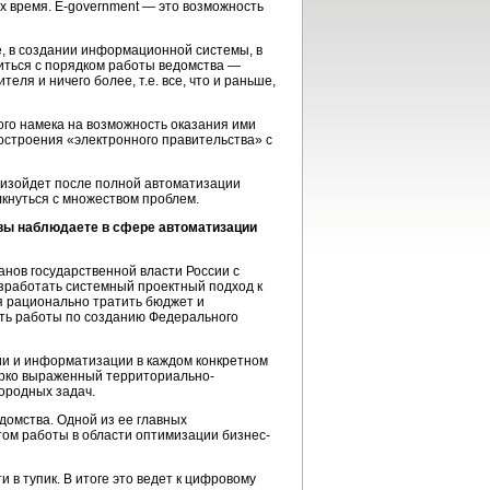
их время. E-government — это возможность
, в создании информационной системы, в
иться с порядком работы ведомства —
ля и ничего более, т.е. все, что и раньше,
бого намека на возможность оказания ими
остроения «электронного правительства» с
изойдет после полной автоматизации
лкнуться с множеством проблем.
 вы наблюдаете в сфере автоматизации
нов государственной власти России с
зработать системный проектный подход к
ся рационально тратить бюджет и
ить работы по созданию Федерального
ии и информатизации в каждом конкретном
 ярко выраженный территориально-
ородных задач.
домства. Одной из ее главных
ом работы в области оптимизации бизнес-
 в тупик. В итоге это ведет к цифровому