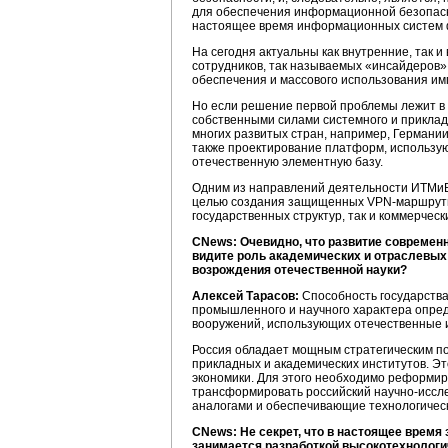
для обеспечения информационной безопасно
настоящее время информационных систем 
На сегодня актуальны как внутренние, так 
сотрудников, так называемых «инсайдеров»,
обеспечения и массового использования им
Но если решение первой проблемы лежит в 
собственными силами системного и прикладн
многих развитых стран, например, Германии
также проектирование платформ, использую
отечественную элементную базу.
Одним из направлений деятельности ИТМиВТ 
целью создания защищенных VPN-маршрутиза
государственных структур, так и коммерчес
CNews: Очевидно, что развитие современн
видите роль академических и отраслевых 
возрождения отечественной науки?
Алексей Тарасов:
Способность государств
промышленного и научного характера опред
вооружений, использующих отечественные 
Россия обладает мощным стратегическим по
прикладных и академических институтов. Эт
экономики. Для этого необходимо реформиро
трансформировать российский научно-иссле
аналогами и обеспечивающие технологическ
CNews: Не секрет, что в настоящее время
занимается разработкой высокотехнологи