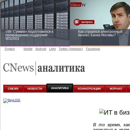
«Mr. Сумкин» подготовился к
Как строился электронный
прекращению поддержки
бизнес Банка Москвы?
WS2003
English
Mobile
Android
Light
Twitter (topnews)
Facebook
Заоблачная оптимизация: как
Рейтинг CNewsInfrastructure 20
Faberlic изменил подход к
приглашаем участвовать
аналитике
АНАЛИТИКА
CNEWS
НОВОСТИ
КОНФЕРЕНЦИИ
ЖУРНАЛ
В то время, как
развития в мире