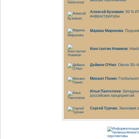
выборе приложений
Алексей Кузовкин
: 50 %
И
инфраструктуры
Марина Миронова
: Подъем
Константин Новиков
: Наи
Деймон О‘Нил
: Около 30–
Михаил Панин
: Глобально
Илья Пантелеев
: Западны
российских предприятий
Сергей Турчин
: Экономия 