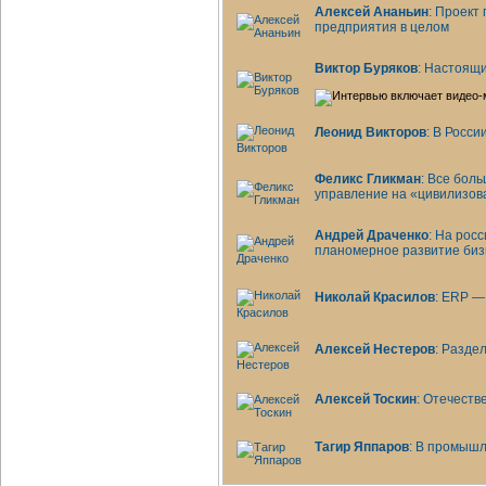
Алексей Ананьин
: Проект
предприятия в целом
Виктор Буряков
: Настоящ
Леонид Викторов
: В Росс
Феликс Гликман
: Все бол
управление на «цивилизо
Андрей Драченко
: На рос
планомерное развитие биз
Николай Красилов
: ERP —
Алексей Нестеров
: Разде
Алексей Тоскин
: Отечеств
Тагир Яппаров
: В промыш