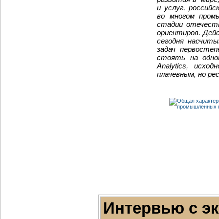
и услуг, россий
во многом пром
стадии отечеств
ориентиров. Дей
сегодня насчит
задач первосте
стоять на одно
Analytics, исх
плачевным, но ре
Интервью с э