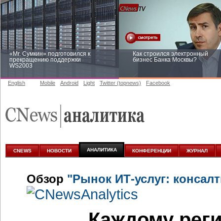
«Mr. Сумкин» подготовился к
Как строился электронный
прекращению поддержки
бизнес Банка Москвы?
WS2003
English
Mobile
Android
Light
Twitter (topnews)
Facebook
Заоблачная оптимизация: как
Рейтинг CNewsInfrastructure 20
Faberlic изменил подход к
приглашаем участвовать
аналитике
АНАЛИТИКА
CNEWS
НОВОСТИ
КОНФЕРЕНЦИИ
ЖУРНАЛ
Обзор
"Рынок ИТ-услуг: консалт
Каждому рег