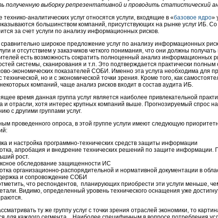
ь полученную выборку репрезентативной и проводить статистический ан
е технико-аналитических услуг относятся услуги, входящие в «
базовое ядро
» 
 оказываются большинством компаний, присутствующих на рынке услуг ИБ. Со 
ится за счет услуги по анализу информационных рисков.
 сравнительно широкое предложение услуг по анализу информационных риско
луги и отсутствием у заказчиков четкого понимания, что они должны получать
ителей есть возможность сократить полноценный анализ информационных ри
остей системы, сканирования и т.п. Это подтверждается практически полным 
ово-экономических показателей СОБИ. Именно эта услуга необходима для пр
с технической, но и с экономической точки зрения. Кроме того, как самостоят
некоторых компаний, чаще анализ рисков входит в состав аудита ИБ.
оящее время данная группа услуг является наиболее привлекательной практи
а и отрасли, хотя интерес крупных компаний выше. Прогнозируемый спрос на 
ию с другими группами услуг.
ным проведенного опроса, в этой группе услуги имеют следующую приоритетно
ий:
вка и настройка программно-технических средств защиты информации
отка, апробация и внедрение технических решений по защите информации. П
ьший рост.
ксное обследование защищенности ИС
отка организационно-распорядительной и нормативной документации в обла
держка и сопровождение СОБИ
отметить, что респондентов, планирующих приобрести эти услуги меньше, че
етали. Видимо, определенный уровень технического оснащения уже достигну
ираются.
ссматривать ту же группу услуг с точки зрения отраслей экономики, то карти
ся для каждого сегмента. Наиболее специфичным в вопросе потребления усл