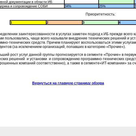
вной документации в области ИБ
держка и сопровождение СОБИ
34%
25%
Приоритетность:
1
2
3
4
еделении заинтересованности в услугах заметен подход к ИБ прежде всего как
ми пользовались, чаще всего называли внедрение технических решений и ус
ммно-технических
средств. Причем планируют воспользоваться этими услуга
дентов (за исключением организаций, попавших в категорию «Прочие»).
ьший рост услуг данной группы прогнозируется в сегменте «Прочие» в первую
еских решений и установки и сопровождению программно-технических средст
рошенных компаний соответственно), а также в сегменте«ИТ-компании» за сч
Вернуться на главную страницу обзора