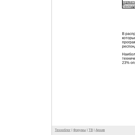
нормати
Техпод
В распр
которы
програ
респон
Наибол
технич
23% оп
Техноблог
|
Форумы
|
ТВ
|
Архив