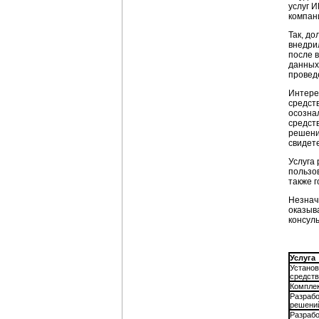
услуг 
компан
Так, д
внедри
после 
данных
провед
Интере
средст
осозна
средст
решени
свидет
Услуга
пользов
также 
Незнач
оказыв
консул
Услуга
Установ
средст
Компле
Разрабо
решени
Разрабо