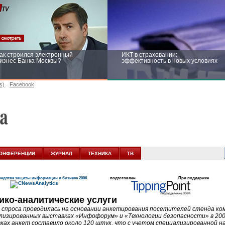
ак строился электронный
ИКТ в страховании:
изнес Банка Москвы?
эффективность в новых условиях
s)
Facebook
ейтинг CNewsInfrastructure 2015:
Информационная безопасность
риглашаем участвовать
бизнеса и госструктур: развитие в
новых условиях
ОНФЕРЕНЦИИ
ЖУРНАЛ
ТЕХНИКА
ТВ
едства защиты информации и бизнеса 2006
подготовлен
При поддержке
ико-аналитические услуги
 спроса проводилась на основании анкетирования посетителей стенда 
лизированных выставках «Инфофорум» и «Технологии безопасности» в 200
ках анкет составило около 120 штук, что с учетом специализированной 