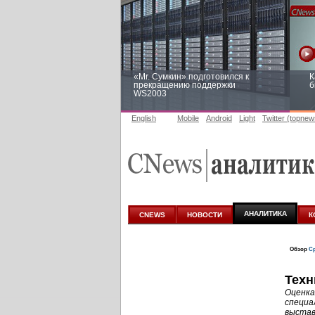
«Mr. Сумкин» подготовился к
К
прекращению поддержки
б
WS2003
English
Mobile
Android
Light
Twitter (topnew
Заоблачная оптимизация: как
Р
Faberlic изменил подход к
п
аналитике
АНАЛИТИКА
CNEWS
НОВОСТИ
К
Обзор
Ср
Техн
Оценка
специа
выстав