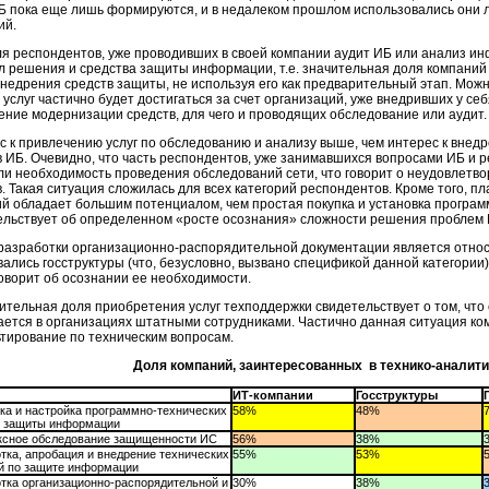
ИБ пока еще лишь формируются, и в недалеком прошлом использовались они
ий.
оля респондентов, уже проводивших в своей компании аудит ИБ или анализ ин
л решения и средства защиты информации, т.е. значительная доля компаний
внедрения средств защиты, не используя его как предварительный этап. Мож
 услуг частично будет достигаться за счет организаций, уже внедривших у с
ение модернизации средств, для чего и проводящих обследование или аудит.
с к привлечению услуг по обследованию и анализу выше, чем интерес к внедр
в ИБ. Очевидно, что часть респондентов, уже занимавшихся вопросами ИБ и 
ли необходимость проведения обследований сети, что говорит о неудовлетв
в. Такая ситуация сложилась для всех категорий респондентов. Кроме того, 
й обладает большим потенциалом, чем простая покупка и установка программ
ельствует об определенном «росте осознания» сложности решения проблем 
 разработки организационно-распорядительной документации является отно
ались госструктуры (что, безусловно, вызвано спецификой данной категории)
говорит об осознании ее необходимости.
ительная доля приобретения услуг техподдержки свидетельствует о том, что
ается в организациях штатными сотрудниками. Частично данная ситуация 
ьтирование по техническим вопросам.
Доля компаний, заинтересованных в технико-аналити
ИТ-компании
Госструктуры
ка и настройка программно-технических
58%
48%
в защиты информации
ксное обследование защищенности ИС
56%
38%
тка, апробация и внедрение технических
55%
53%
й по защите информации
тка организационно-распорядительной и
30%
38%