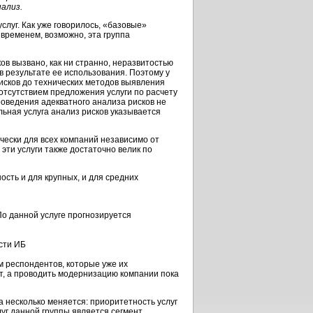
ализ.
услуг. Как уже говорилось, «базовые»
временем, возможно, эта группа
в вызвано, как ни странно, неразвитостью
 в результате ее использования. Поэтому у
сков до технических методов выявления
отсутствием предложения услуги по расчету
оведения адекватного анализа рисков не
ельная услуга анализ рисков указывается
чески для всех компаний независимо от
эти услуги также достаточно велик по
сть и для крупных, и для средних
о данной услуге прогнозируется
сти ИБ
м респондентов, которые уже их
т, а проводить модернизацию компании пока
на несколько меняется: приоритетность услуг
уг данной группы является сегмент