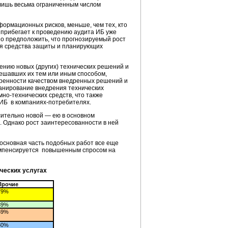
 лишь весьма ограниченным числом
формационных рисков, меньше, чем тех, кто
 прибегает к проведению аудита ИБ уже
но предположить, что прогнозируемый рост
ебя средства защиты и планирующих
ению новых (других) технических решений и
решавших их тем или иным способом,
оренности качеством внедренных решений и
планирование внедрения технических
но-технических средств, что также
ИБ в компаниях-потребителях.
сительно новой — ею в основном
. Однако рост заинтересованности в ней
 основная часть подобных работ все еще
компенсируется повышенным спросом на
ческих услугах
Прочие
79%
39%
59%
30%