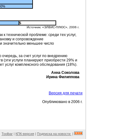
30%
5
Источник: «ЭЛВИС-ПЛЮС», 2006 г.
 к технической проблеме: среди тех услуг,
тановку и сопровождение
ми значительно меньшее число
 очередь, за счет услуг по внедрению
в (эти услуги планируют приобрести 29% и
ет услуг комплексного обследования (18%).
Анна Соколова
Ирина Филиппова
Версия для печати
Опубликовано в 2006 г.
Toolbar
|
КПК-версия
|
Подписка на новости
|