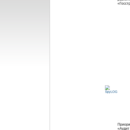
«Госст
Приори
«Аудит