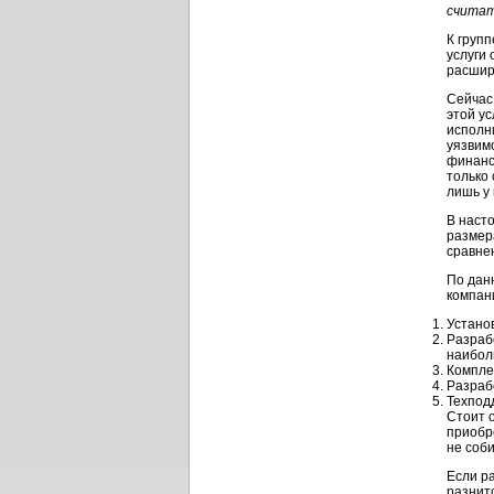
считат
К групп
услуги
расшир
Сейчас
этой ус
исполн
уязвим
финанс
только 
лишь у 
В наст
размер
сравнен
По дан
компан
Устано
Разраб
наибол
Компле
Разраб
Техпод
Стоит 
приобр
не соб
Если ра
разнит