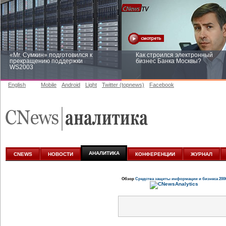
«Mr. Сумкин» подготовился к
Как строился электронный
прекращению поддержки
бизнес Банка Москвы?
WS2003
English
Mobile
Android
Light
Twitter (topnews)
Facebook
Заоблачная оптимизация: как
Рейтинг CNewsInfrastructure 20
Faberlic изменил подход к
приглашаем участвовать
аналитике
АНАЛИТИКА
CNEWS
НОВОСТИ
КОНФЕРЕНЦИИ
ЖУРНАЛ
Обзор
Средства защиты информации и бизнеса 200