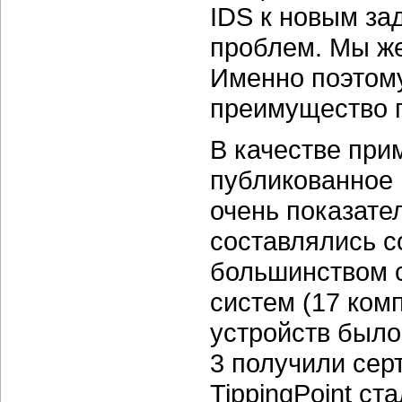
IDS к новым за
проблем. Мы ж
Именно поэтому
преимущество 
В качестве при
публикованное 
очень показате
составлялись с
большинством 
систем (17 комп
устройств было
3 получили сер
TippingPoint с