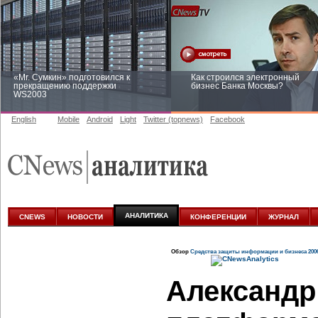
«Mr. Сумкин» подготовился к
Как строился электронный
прекращению поддержки
бизнес Банка Москвы?
WS2003
English
Mobile
Android
Light
Twitter (topnews)
Facebook
Заоблачная оптимизация: как
Рейтинг CNewsInfrastructure 20
Faberlic изменил подход к
приглашаем участвовать
аналитике
АНАЛИТИКА
CNEWS
НОВОСТИ
КОНФЕРЕНЦИИ
ЖУРНАЛ
Обзор
Средства защиты информации и бизнеса 200
Александр