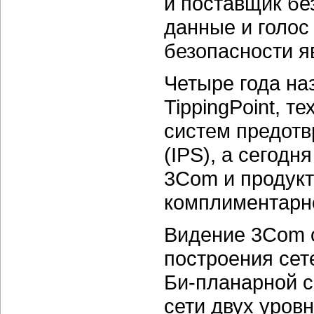
и поставщик бе
данные и голос
безопасности я
Четыре года н
TippingPoint, т
систем предот
(IPS), а сегод
3Com и продукт
комплиментарн
Видение 3Com о
построения сет
Би-планарной с
сети двух
уровн