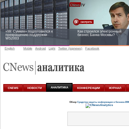
«Mr. Сумкин» подготовился к
Как строился электронный
прекращению поддержки
бизнес Банка Москвы?
WS2003
English
Mobile
Android
Light
Twitter (topnews)
Facebook
Заоблачная оптимизация: как
Рейтинг CNewsInfrastructure 20
Faberlic изменил подход к
приглашаем участвовать
аналитике
АНАЛИТИКА
CNEWS
НОВОСТИ
КОНФЕРЕНЦИИ
ЖУРНАЛ
Обзор
Средства защиты информации и бизнеса 200