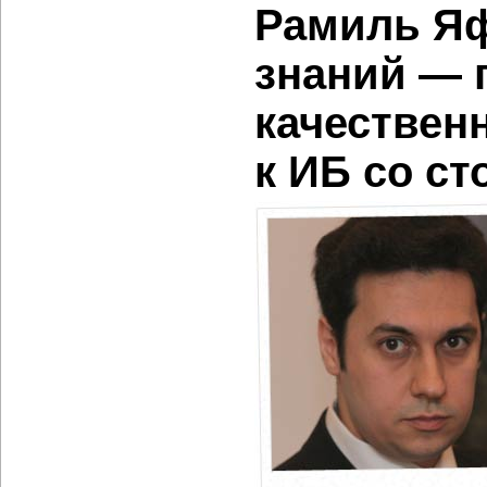
Рамиль Яф
знаний — 
качествен
к ИБ со с