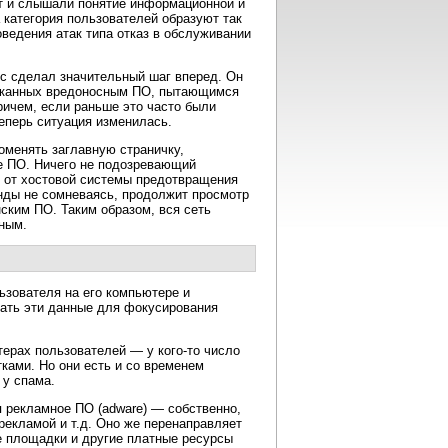
ет и слышали понятие информационной и
а категория пользователей образуют так
ведения атак типа отказ в обслуживании
есс сделал значительный шаг вперед. Он
пичканных вредоносным ПО, пытающимся
ричем, если раньше это часто были
еперь ситуация изменилась.
оменять заглавную страничку,
ое ПО. Ничего не подозревающий
е от хостовой системы предотвращения
кунды не сомневаясь, продолжит просмотр
ским ПО. Таким образом, вся сеть
нным.
ьзователя на его компьютере и
вать эти данные для фокусирования
терах пользователей — у кого-то число
тками. Но они есть и со временем
 у спама.
я рекламное ПО (adware) — собственно,
рекламой и т.д. Оно же перенаправляет
е площадки и другие платные ресурсы