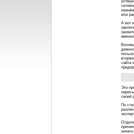
успешн
сетево
называ
или ра
А вот 
заключ
захват
именно
Взлома
демонс
пользо
вторже
сайта 
предпр
Это пр
пересы
своей 
По ста
различ
экспер
Отдель
причин
ничего