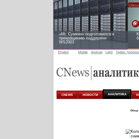
«Mr. Сумкин» подготовился к
К
прекращению поддержки
б
WS2003
English
Mobile
Android
Light
Twitter (topnew
Заоблачная оптимизация: как
Р
Faberlic изменил подход к
2
аналитике
АНАЛИТИКА
CNEWS
НОВОСТИ
К
Обзор