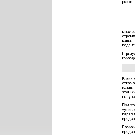
множес
стремл
консол
подсис
В резу
горазд
Каких 
отказ 
важно,
этом с
получе
При эт
«униве
парали
вредон
Разраб
вредон