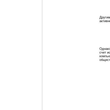
Другим
активн
Однако
счет и
компью
общест