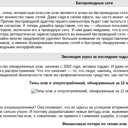
Беспроводные сети
, очень интересным классом атак являются атаки на беспроводные сети.
ет множество таких сетей. Даже сидя в своем офисе, мы часто может «
. Причем беспроводной адаптер нашего компьютера будет сам пытаться з
м сигналом. А теперь давайте представим, что мы — обычные пользова
тером, включили его в проводную сеть. И нам даже невдомек, что в эт
тера автоматически зарегистрировался во внешней беспроводной сети,
айно многие предприятия уделяют большое внимание не предоставлени
ников, а именно блокированию внешних сетей и быстрому обнаружению 
водными интерфейсами.
Эволюция угроз за последние годы
ство обнаруженных атак, начиная с 2003 года, активно падает. И даже н
го распространения. Что это означает — то, что люди, наконец, осознал
ационной безопасности такое же профилактическое средство, как чисти
Типы атак и злоупотреблений, обнаруженные за 12 м
же злоумышленники? Они понимают, что их шансы на успешное вторжени
в сильно упали. И поэтому разрабатывают новые методы атак, выжимая
е количества атак, к сожалению, не привело к снижению ущерба, а скоре
Финансовые потери по типам атак