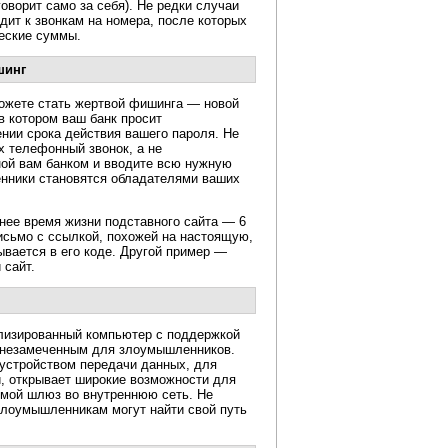
оворит само за себя). Не редки случаи
дит к звонкам на номера, после которых
ческие суммы.
шинг
можете стать жертвой фишинга — новой
в котором ваш банк просит
ении срока действия вашего пароля. Не
ях телефонный звонок, а не
ной вам банком и вводите всю нужную
нники становятся обладателями ваших
нее время жизни подставного сайта — 6
исьмо с ссылкой, похожей на настоящую,
вается в его коде. Другой пример —
 сайт.
лизированный компьютер с поддержкой
ся незамеченным для злоумышленников.
устройством передачи данных, для
и, открывает широкие возможности для
мой шлюз во внутреннюю сеть. Не
Злоумышленникам могут найти свой путь