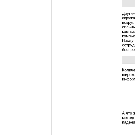
Другим
окружа
вокруг
сильны
компью
компью
Неслуч
сотруд
беспро
Количе
широко
информ
А что 
методо
падени