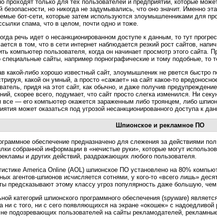
о проходят только для тех пользователей и предприятий, которые мож
й безопасности, но никогда не задумывались, что оно значит. Именно эт
емые бот-сети, которые затем используются злоумышленниками для про
ссылки спама, что в целом, почти одно и тоже.
когда речь идет о несанкционированном доступе к данным, то тут прогр
ается в том, что в сети интернет наблюдается резкий рост сайтов, на
ить компьютер пользователя, когда он начинает просмотр этого сайта. П
 специальные сайты, например порнографические и тому подобные, то т
в какой-либо хорошо известный сайт, злоумышленик не рвется быстро п
трируя, какой он умный, а просто «сажает» на сайт какое-то вредоносн
ватель, придя на этот сайт, как обычно, и даже получив предупреждени
ний, скорее всего, подумает, что сайт просто слегка изменился. Ни се
и все — его компьютер окажется зараженным либо троянцем, либо шпион
иятия может оказаться под угрозой несанкционированного доступа к да
Шпионское и рекламное ПО
ограммное обеспечение предназначено для слежения за действиями пол
лки собранной информации в «нечистые руки», которые могут использо
рекламы и других действий, раздражающих любого пользователя.
тистике America Online (AOL) шпионское ПО установлено на 80% компью
ных агентов-шпионов исчисляется сотнями, у кого-то «всего лишь» деся
ты предсказывают этому классу угроз популярность даже большую, чем
ной категорий шпионского программного обеспечения (spyware) являетс
а ни с того, ни с сего появляющихся на экране «окошек» с надоедливой 
 не подозревающих пользователей на сайты рекламодателей, рекламны