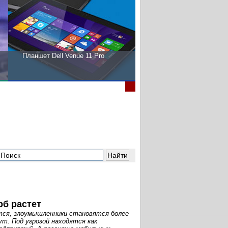
Планшет Dell Venue 11 Pro
Пора выбирать Fujitsu!
рб растет
тся, злоумышленники становятся более
т. Под угрозой находятся как