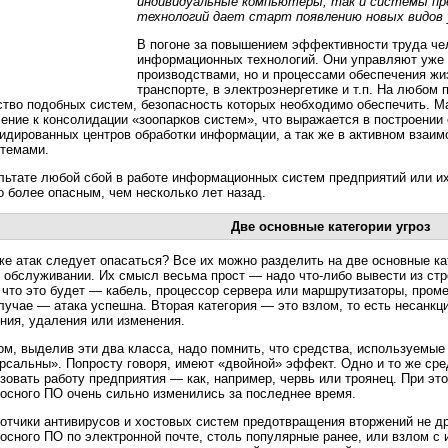
индивидуальные компьютеры, так и системы пр
технологий дает старт появлению новых видов 
В погоне за повышением эффективности труда че
информационных технологий. Они управляют уже 
производствами, но и процессами обеспечения жи
транспорте, в электроэнергетике и т.п. На любом
тво подобных систем, безопасность которых необходимо обеспечить. Ма
ение к консолидации «зоопарков систем», что выражается в построении
идированных центров обработки информации, а так же в активном взаи
темами.
льтате любой сбой в работе информационных систем предприятий или и
о более опасным, чем несколько лет назад.
Две основные категории угроз
же атак следует опасаться? Все их можно разделить на две основные ка
в обслуживании. Их смысл весьма прост — надо что-либо вывести из ст
 что это будет — кабель, процессор сервера или маршрутизаторы, пром
лучае — атака успешна. Вторая категория — это взлом, то есть несанк
ния, удаления или изменения.
ом, выделив эти два класса, надо помнить, что средства, используемые
рсальны». Попросту говоря, имеют «двойной» эффект. Одно и то же сре
зовать работу предприятия — как, например, червь или троянец. При эт
осного ПО очень сильно изменились за последнее время.
отчики антивирусов и хостовых систем предотвращения вторжений не д
осного ПО по электронной почте, столь популярные ранее, или взлом с