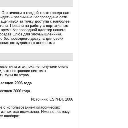
 Фактически в каждой точке города нас
видеть» различные беспроводные сети
ацепиться за точку доступа с наиболее
тели. Пришли на работу с портативным
о время беспроводной адаптер нашего
 создав шлюз для злоумышленника.
ю беспроводного доступа для своих
своих сотрудников с активными
овые типы атак пока не получили очень
и, что построение системы
ть зубы по утрам.
есяцев 2006 года
Источник: CSI/FBI, 2006
е с использованием классических
 из них все возможное. Именно поэтому
е наоборот.