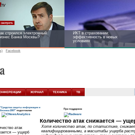
ак строился электронный
ИКТ в страховании:
изнес Банка Москвы?
эффективность в новых
условиях
s)
Facebook
ейтинг CNewsInfrastructure
Информационная безопасность
015: приглашаем участвовать
бизнеса и госструктур:
развитие в новых условиях
ОНФЕРЕНЦИИ
ЖУРНАЛ
ТЕХНИКА
ТВ
"Средства защиты информации и
При поддержке
бизнеса 2007"
подготовлен
Количество атак снижается — уще
Хотя количество атак, по статистике, снижае
квалифицированными, а масштабы ущерба расту