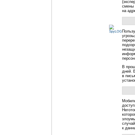
(экспе
смены 
на адр
Пользу
угрозы
перере
подозр
незащи
информ
персон
В прош
дней. 
в пись
устано
Мобиль
доступ
Негото
которо
злоумы
случай
к данн