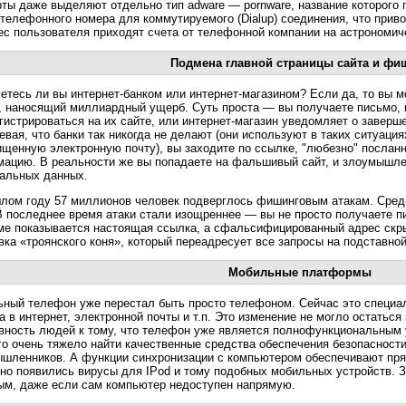
рты даже выделяют отдельно тип adware — pornware, название которого г
телефонного номера для коммутируемого (Dialup) соединения, что приво
ес пользователя приходят счета от телефонной компании на астрономи
Подмена главной страницы сайта и фи
етесь ли вы интернет-банком или интернет-магазином? Если да, то вы 
, наносящий миллиардный ущерб. Суть проста — вы получаете письмо, 
гистрироваться на их сайте, или интернет-магазин уведомляет о заверш
евая, что банки так никогда не делают (они используют в таких ситуаци
щенную электронную почту), вы заходите по ссылке, "любезно" послан
ацию. В реальности же вы попадаете на фальшивый сайт, и злоумышле
альных данных.
лом году 57 миллионов человек подверглось фишинговым атакам. Сред
В последнее время атаки стали изощреннее — вы не просто получаете п
ме показывается настоящая ссылка, а сфальсифицированный адрес скры
вка «троянского коня», который переадресует все запросы на подставной
Мобильные платформы
ный телефон уже перестал быть просто телефоном. Сейчас это специа
а в интернет, электронной почты и т.п. Это изменение не могло остать
вность людей к тому, что телефон уже является полнофункциональным 
го очень тяжело найти качественные средства обеспечения безопасност
шленников. А функции синхронизации с компьютером обеспечивают пря
но появились вирусы для IPod и тому подобных мобильных устройств. 
ым, даже если сам компьютер недоступен напрямую.