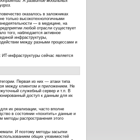
едприятий. А развитие мобильных
угроз.
ловечество оказалось в заложниках
не только высокотехнологичными
знедеятельности — в медицине, на
 предприятии любой отрасли существует
ло того, наблюдается активное
 единой инфраструктуры,
модействии между разными процессами и
х ИТ-инфраструктуры сейчас является
тегории. Первая из них — атаки типа
роя между клиентом и приложением. Не
ежуточный служебный сервер и т.п. В
ционированный доступ к данным для их
 для их реализации, часто вполне
дство в состоянии «похитить» данные и
ом методы распространения этого
ремали. И поэтому методы засылки
 использованием общих уязвимостей