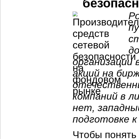
безопас
Р
п
с
д
организации 
акций на бир
отечественн
компаний в л
нет, западны
подготовке к
Чтобы понять