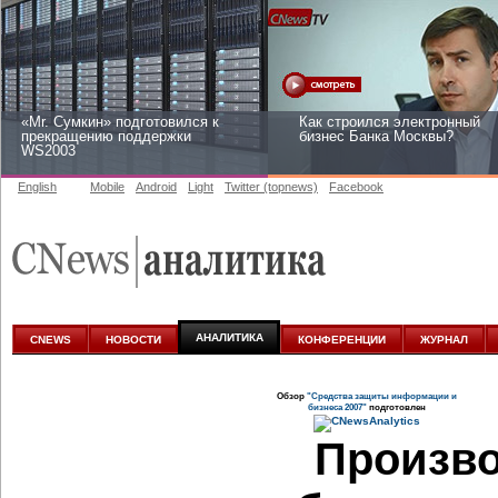
«Mr. Сумкин» подготовился к
Как строился электронный
прекращению поддержки
бизнес Банка Москвы?
WS2003
English
Mobile
Android
Light
Twitter (topnews)
Facebook
Заоблачная оптимизация: как
Рейтинг CNewsInfrastructure
Faberlic изменил подход к
2015: приглашаем участвова
аналитике
АНАЛИТИКА
CNEWS
НОВОСТИ
КОНФЕРЕНЦИИ
ЖУРНАЛ
Обзор
"Средства защиты информации и
бизнеса 2007"
подготовлен
Произво