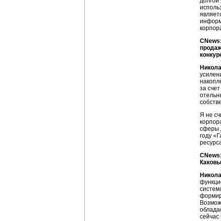
долгой
исполь
являет
информ
корпор
CNews:
продаж
конкур
Никола
усилени
накопл
за счет
отельн
собств
Я не с
корпор
сферы д
году «
ресурс
CNews:
Каковы
Никола
функци
систем
формир
Возможн
облада
сейчас