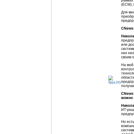
рамках
(ECM), 
Для мн
приобр
предпри
CNews:
Никола
предпри
или до
системы
них не
своим 
На мой
контро
технол
област
предпр
получа
CNews:
можно 
Никола
ИТ-реш
предпри
Но ест
компан
систем