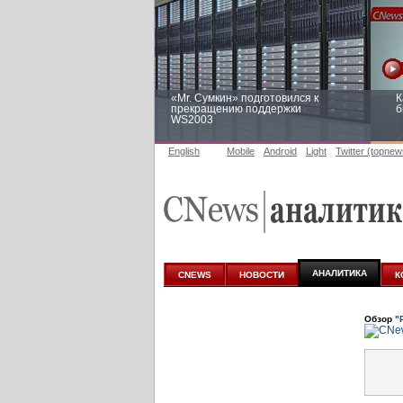
«Mr. Сумкин» подготовился к
К
прекращению поддержки
б
WS2003
English
Mobile
Android
Light
Twitter (topnew
Заоблачная оптимизация: как
Р
Faberlic изменил подход к
п
аналитике
АНАЛИТИКА
CNEWS
НОВОСТИ
К
Обзор
"