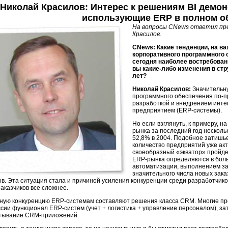
Николай Красилов: Интерес к решениям BI демо
использующие ERP в полном о
На вопросы CNews ответил пр
Красилов.
CNews: Какие тенденции, на в
корпоративного программного 
сегодня наиболее востребова
вы какие-либо изменения в стр
лет?
Николай Красилов:
Значительну
программного обеспечения по-п
разработкой и внедрением инте
предприятием (ERP-системы).
Но если взглянуть, к примеру, н
рынка за последний год несколь
52,8% в 2004. Подобное затишь
количество предприятий уже ак
своеобразный «экватор» пройд
ERP-рынка определяются в боль
автоматизации, выполнением за
значительного числа новых зака
ов. Эта ситуация стала и причиной усиления конкуренции среди разработчик
аказчиков все сложнее.
ную конкуренцию ERP-системам составляют решения класса CRM. Многие п
ссии функционал ERP-систем (учет + логистика + управление персоналом), за
тывание CRM-приложений.