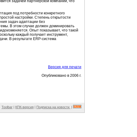
вится задачей партнерской компании, что
птация под потребности конкретного
простой настройки. Степень открытости
ения задач адаптации без
стемы. В этом случае должен доминировать
идоизменяется. Опыт показывает, что такой
оскольку каждый получает инструмент,
ачи. В результате ERP-система
Версия для печати
Опубликовано в 2006 г.
Toolbar
|
КПК-версия
|
Подписка на новости
|