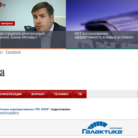
ак строился электронный
ИКТ в страховании:
изнес Банка Москвы?
эффективность в новых условиях
s)
Facebook
ейтинг CNewsInfrastructure 2015:
Информационная безопасность
риглашаем участвовать
бизнеса и госструктур: развитие в
новых условиях
ОНФЕРЕНЦИИ
ЖУРНАЛ
ТЕХНИКА
ТВ
Рынок корпоративного ПО 2006"
подготовлен