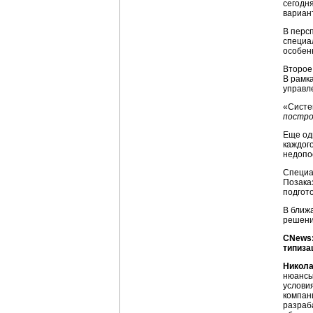
сегодн
вариан
В перс
специа
особен
Второе
В рамк
управл
«Систе
постро
Еще од
каждог
недопо
Специа
Позака
подгото
В ближ
решени
CNews:
типиза
Никола
нюансы
условия
компан
разраб