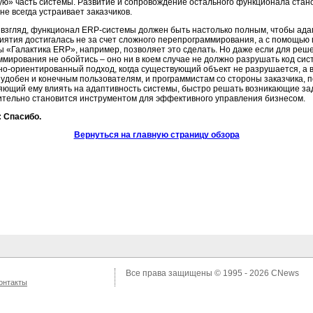
ую» часть системы. Развитие и сопровождение остального функционала стано
не всегда устраивает заказчиков.
 взгляд, функционал ERP-системы должен быть настолько полным, чтобы ада
иятия достигалась не за счет сложного перепрограммирования, а с помощью 
ы «Галактика ERP», например, позволяет это сделать. Но даже если для реш
ммирования не обойтись – оно ни в коем случае не должно разрушать код си
но-ориентированный подход, когда существующий объект не разрушается, а в
 удобен и конечным пользователям, и программистам со стороны заказчика, п
яющий ему влиять на адаптивность системы, быстро решать возникающие зад
ительно становится инструментом для эффективного управления бизнесом.
 Спасибо.
Вернуться на главную страницу обзора
Все права защищены © 1995 - 2026
CNews
онтакты