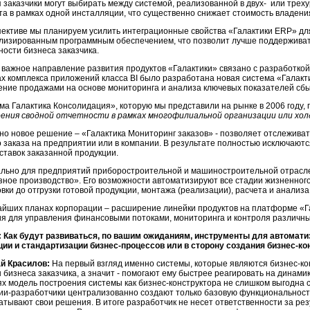
я заказчики могут выбирать между системой, реализованной в двух- или трех
та в рамках одной инсталляции, что существенно снижает стоимость владени
пективе мы планируем усилить интеграционные свойства «Галактики ERP» дл
лизированным программным обеспечением, что позволит лучше поддерживат
ности бизнеса заказчика.
 важное направление развития продуктов «Галактики» связано с разработко
ах комплекса приложений класса BI было разработана новая система «Галакт
ение продажами на основе мониторинга и анализа ключевых показателей сбы
ма Галактика Консолидация», которую мы представили на рынке в 2006 году,
ения сводной отчетности в рамках многофилиальной организации или хол
но новое решение – «Галактика Мониторинг заказов» - позволяет отслежива
о заказа на предприятии или в компании. В результате полностью исключаютс
ставок заказанной продукции.
льно для предприятий приборостроительной и машиностроительной отрасл
зное производство». Его возможности автоматизируют все стадии жизненного 
вки до отгрузки готовой продукции, монтажа (реализации), расчета и анализ
айших планах корпорации – расширение линейки продуктов на платформе «Га
я для управления финансовыми потоками, мониторинга и контроля различны
 Как будут развиваться, по вашим ожиданиям, инструменты для автоматиз
ции и стандартизации бизнес-процессов или в сторону создания бизнес-ко
й Красилов:
На первый взгляд именно системы, которые являются бизнес-ко
 бизнеса заказчика, а значит - помогают ему быстрее реагировать на динами
х модель построения системы как бизнес-конструктора не слишком выгодна с 
ии-разработчики централизованно создают только базовую функциональность
атывают свои решения. В итоге разработчик не несет ответственности за ре