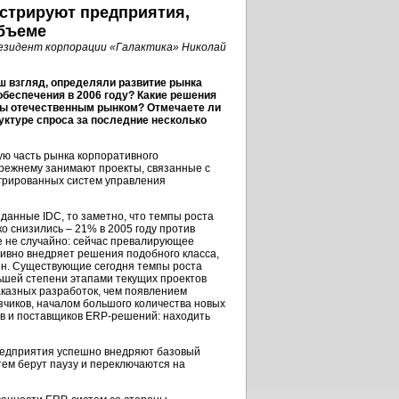
нстрируют предприятия,
бъеме
езидент корпорации «Галактика» Николай
аш взгляд, определяли развитие рынка
обеспечения в 2006 году? Какие решения
ны отечественным рынком? Отмечаете ли
уктуре спроса за последние несколько
ю часть рынка корпоративного
режнему занимают проекты, связанные с
грированных систем управления
а данные IDC, то заметно, что темпы роста
ко снизились – 21% в 2005 году против
е не случайно: сейчас превалирующее
тивно внедряет решения подобного класса,
ен. Существующие сегодня темпы роста
шей степени этапами текущих проектов
казных разработок, чем появлением
зчиков, началом большого количества новых
ов и поставщиков ERP-решений: находить
редприятия успешно внедряют базовый
тем берут паузу и переключаются на