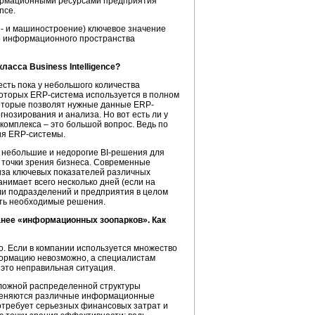
формационными ресурсами предприятия
gence.
о- и машиностроение) ключевое значение
о информационного пространства
асса Business Intelligence?
есть пока у небольшого количества
в которых ERP-система используется в полном
которые позволят нужные данные ERP-
нозирования и анализа. Но вот есть ли у
омплекса – это большой вопрос. Ведь по
ия ERP-системы.
т небольшие и недорогие BI-решения для
 точки зрения бизнеса. Современные
иза ключевых показателей различных
нимает всего несколько дней (если на
ли подразделений и предприятия в целом
ать необходимые решения.
анее «информационных зоопарков». Как
о. Если в компании используется множество
формацию невозможно, а специалистам
, это неправильная ситуация.
сложной распределенной структуры
рименяются различные информационные
отребует серьезных финансовых затрат и