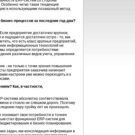
ованности ERP-систем со стороны
 Особенно четко такая тенденция
кцию и использующими позаказный метод
 бизнес-процессов за последние год-два?
 Если предприятие достаточно крупное,
 и ощущается достаточно остро - то, как
етить, что есть класс крупных предприятий,
вание информационных технологий не
емы определяется потребностями
едения различных видов учета, управления
ие - не только с точки зрения повышения
исты предприятия-заказчика начинают
таким настроем уже можно переходить и к
ансами.
иям? Как, в частности,
RP-система абсолютно соответствовала
мени и стоило не слишком дорого. Поэтому
следнюю пару-тройку лет не произошло.
е понимает свои потребности и точнее
ным стал функционал ERP-систем для
 бюджетирования и бизнес-планирования.
аких задач, как консолидация информации в