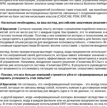
 холдинга или корпорации, управление цепочками поставок, управление ин
BPM, проведение бизнес-анализа средствами систем класса Business Intelli
огих производственных предприятий (особенно таких отраслей, как приобор
етает выполнение интеграционных проектов, связанных с созданием единог
ятия на базе систем нескольких классов (CAD/CAM, PDM, ERP, BI).
 Насколько необходимы, на ваш взгляд, российским заказчикам решения кл
й Красилов:
Согласно нашему опыту, интерес к решениям подобного класса 
ятий, хотя их число растет с каждым годом. Как правило, это те компании, 
статочно полном объеме. Поэтому у них появляется интерес к технологиям, 
 представлять в удобном для восприятия виде, использовать для бизнес-прог
обходимый объем ресурсов для внедрения полномасштабного, «тяжелого» BI-к
основным характеристикам BI-проект вполне сопоставим с проектом внедрен
 взгляд, более прагматичным выглядит подход, когда предприятие используе
ля тех направлений своей деятельности, которые имеют ключевое значение с
огии позволяют быстро построить эффективную систему мониторинга и анал
ей управления. Например, внедрение нашего решения «Галактика BI Сбыт» за
иятии уже используется система «Галактика ERP»). В результате руководите
ют возможность отслеживать ситуацию на предприятии, оперативно приним
 Похоже, что все больше компаний стремятся уйти от сформированных р
оценить успешность этих попыток?
й Красилов:
Не соглашусь, что «информационный зоопарк» - это всегда плох
ений, которые не связаны между собой, получить нужную и достоверную ин
ятия приходится по нескольку раз вводить одни и те же данные, то, конечно
ь и другой вариант, когда «информационный зоопарк» возникает вследствие 
ии или холдинга, когда в каждом филиале или на дочернем предприятии п
ы. В этом случае унификация используемой ERP-системы возможна, но она п