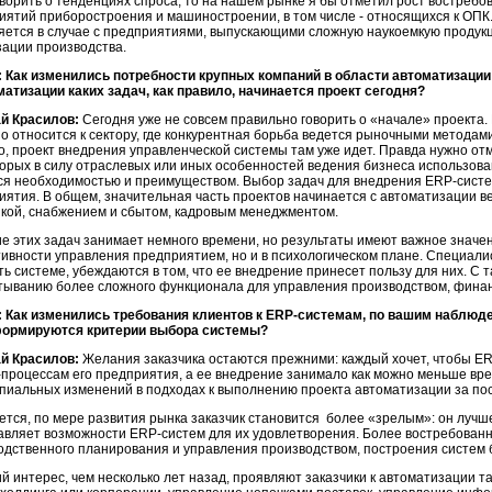
оворить о тенденциях спроса, то на нашем рынке я бы отметил рост востреб
иятий приборостроения и машиностроении, в том числе - относящихся к ОПК.
яется в случае с предприятиями, выпускающими сложную наукоемкую проду
зации производства.
 Как изменились потребности крупных компаний в области автоматизации
матизации каких задач, как правило, начинается проект сегодня?
й Красилов:
Сегодня уже не совсем правильно говорить о «начале» проекта.
о относится к сектору, где конкурентная борьба ведется рыночными методами
о, проект внедрения управленческой системы там уже идет. Правда нужно отм
торых в силу отраслевых или иных особенностей ведения бизнеса использо
ся необходимостью и преимуществом. Выбор задач для внедрения ERP-сист
иятия. В общем, значительная часть проектов начинается с автоматизации в
икой, снабжением и сбытом, кадровым менеджментом.
е этих задач занимает немного времени, но результаты имеют важное значен
ивности управления предприятием, но и в психологическом плане. Специал
ь системе, убеждаются в том, что ее внедрение принесет пользу для них. С 
тыванию более сложного функционала для управления производством, фин
 Как изменились требования клиентов к ERP-системам, по вашим наблюден
ормируются критерии выбора системы?
й Красилов:
Желания заказчика остаются прежними: каждый хочет, чтобы E
-процессам его предприятия, а ее внедрение занимало как можно меньше вре
пиальных изменений в подходах к выполнению проекта автоматизации за по
ется, по мере развития рынка заказчик становится более «зрелым»: он лучш
авляет возможности ERP-систем для их удовлетворения. Более востребован
одственного планирования и управления производством, построения систем
й интерес, чем несколько лет назад, проявляют заказчики к автоматизации т