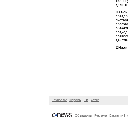
«базов
далеко 
На мой
предпр
систем
програ
объект
подход
позвол
действ
CNews:
Техноблог
|
Форумы
|
ТВ
|
Архив
Об издании
|
Реклама
|
Вакансии
|
К