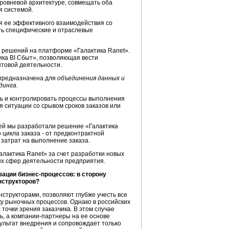
уровневой архитектуре, совмещать оба
я системой.
я ее эффективного взаимодействия со
ь специфические и отраслевые
й решений на платформе «Галактика Ranet».
ика BI Сбыт», позволяющая вести
товой деятельности.
 предназначена для
объединения данных и
динга.
ть и контролировать процессы выполнения
я ситуации со срывом сроков заказов или
ей мы разработали решение «Галактика
цикла заказа - от предконтрактной
а затрат на выполнение заказа.
лактика Ranet» за счет разработки новых
х сфер деятельности предприятия.
ации бизнес-процессов: в сторону
нструкторов?
нструкторами, позволяют глубже учесть все
ку рыночных процессов. Однако в российских
точки зрения заказчика. В этом случае
, а компании-партнеры на ее основе
зультат внедрения и сопровождает только