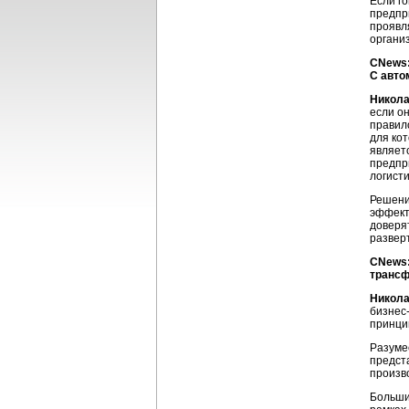
Если г
предпр
проявл
органи
CNews:
С авто
Никола
если он
правил
для ко
являет
предпр
логист
Решени
эффект
доверят
развер
CNews:
трансф
Никола
бизнес
принци
Разуме
предст
произв
Больши