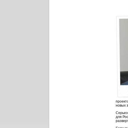
проект
новых з
Серьез
для Ро
развер