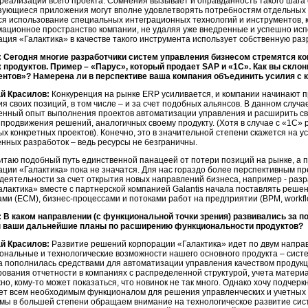
 реализации всего проекта. Сомнения вызывает и оправданность такого шага 
зующиеся приложения могут вполне удовлетворять потребностям отдельных 
ся использование специальных интеграционных технологий и инструментов, 
ационное пространство компании, не удаляя уже внедренные и успешно исп
ация «Галактика» в качестве такого инструмента использует собственную раз
 Сегодня многие разработчики систем управления бизнесом стремятся ко
 продуктов. Пример – «Парус», который продает SAP и «1С». Как вы скло
ентов»? Намерена ли в перспективе ваша компания объединить усилия с к
й Красилов:
Конкуренция на рынке ERP усиливается, и компании начинают
я своих позиций, в том числе – и за счет подобных альянсов. В данном случ
енный опыт выполнения проектов автоматизации управления и расширить св
 продвижения решений, аналогичных своему продукту. (Хотя в случае с «1С» 
ых конкретных проектов). Конечно, это в значительной степени скажется на 
енных разработок – ведь ресурсы не безграничны.
читаю подобный путь единственной панацеей от потери позиций на рынке, а 
ации «Галактика» пока не значатся. Для нас гораздо более перспективным п
еятельности за счет открытия новых направлений бизнеса, например - разраб
Галактика» вместе с партнерской компанией Galantis начала поставлять ре
ами (ECM), бизнес-процессами и потоками работ на предприятии (BPM, workfl
 В каком направлении (с функциональной точки зрения) развивались за 
 ваши дальнейшие планы по расширению функциональности продуктов?
й Красилов:
Развитие решений корпорации «Галактика» идет по двум напра
ональные и технологические возможности нашего основного продукта – систе
а пополнилась средствами для автоматизации управления качеством продукц
ования отчетности в компаниях с распределенной структурой, учета матер
о, кому-то может показаться, что новинок не так много. Однако хочу подчерк
ет всем необходимым функционалом для решения управленческих и учетных 
 мы в большей степени обращаем внимание на технологическое развитие сис