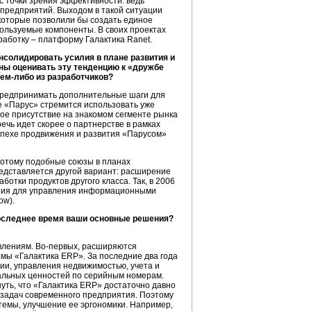
с точки зрения эффективности: ведь
предприятий. Выходом в такой ситуации
которые позволили бы создать единое
ользуемые компоненты. В своих проектах
работку – платформу Галактика Ranet.
нсолидировать усилия в плане развития и
нны оценивать эту тенденцию к «дружбе
ем-либо из разработчиков?
 предпринимать дополнительные шаги для
ае «Парус» стремится использовать уже
ое присутствие на знакомом сегменте рынка
речь идет скорее о партнерстве в рамках
успехе продвижения и развития «Парусом»
потому подобные союзы в планах
редставляется другой вариант: расширение
отки продуктов другого класса. Так, в 2006
шения для управления информационными
ow).
последнее время ваши основные решения?
влениям. Во-первых, расширяются
мы «Галактика ERP». За последние два года
ии, управления недвижимостью, учета и
иальных ценностей по серийным номерам.
нуть, что «Галактика ERP» достаточно давно
задач современного предприятия. Поэтому
темы, улучшение ее эргономики. Например,