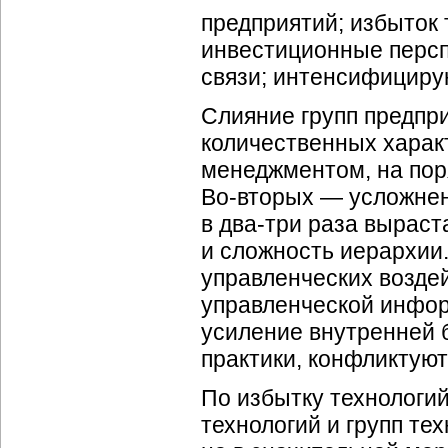
предприятий; избыток 
инвестиционные персп
связи; интенсифициру
Слияние групп предпр
количественных харак
менеджментом, на поря
Во-вторых
— усложнени
в
два-три
раза выраста
и сложность иерархии
управленческих воздей
управленческой инфор
усиление внутренней 
практики, конфликтую
По избытку технологий
технологий и групп те