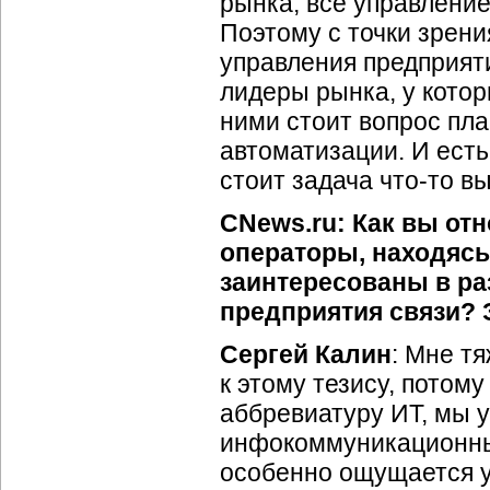
рынка, все управлени
Поэтому с точки зрен
управления предприяти
лидеры рынка, у котор
ними стоит вопрос пл
автоматизации. И ест
стоит задача
что-то
вы
CNews.ru: Как вы отн
операторы, находясь
заинтересованы в ра
предприятия связи? 
Сергей Калин
: Мне т
к этому тезису, потом
аббревиатуру ИТ, мы 
инфокоммуникационные
особенно ощущается у 