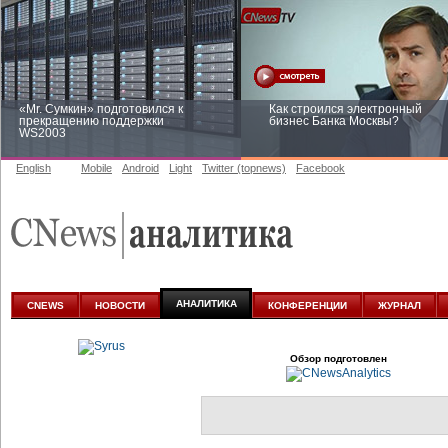
«Mr. Сумкин» подготовился к
Как строился электронный
прекращению поддержки
бизнес Банка Москвы?
WS2003
English
Mobile
Android
Light
Twitter (topnews)
Facebook
Заоблачная оптимизация: как
Рейтинг CNewsInfrastructure 20
Faberlic изменил подход к
приглашаем участвовать
аналитике
АНАЛИТИКА
CNEWS
НОВОСТИ
КОНФЕРЕНЦИИ
ЖУРНАЛ
Обзор подготовлен