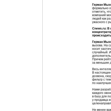
Герман Мыз
формально о
отметить, чт
компаний мог
людей как ра
ужасного с р
Cnews.ru: В
концентрато
происходить
Герман Мыз
вызова. На с
носит хаотич
случайный. И
дополнительн
Причем рейт
за меньшие д
Весь интелле
В настоящее 
дозвона, ско
фильтр с те
по наилучшем
Нами разраба
каждого звон
в базу для п
у продавца и
целенаправл
Не менее ва