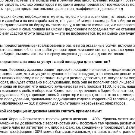
торговой системы эти показатели в режиме реального времени. Каждый посе
т увидеть, сколько операторов и по каким ценам предлагают возможность поз
: средняя продолжительность разговора, коэффициент дозвона и т.д.
нусах» биржи, необходимо отметить, что если они и возникают, то только у по
 и лазейки и на них зарабатывал, то в данный момент схема работы биржи и
средник пришел на биржу, выставил цену, а потом та компания, чьи направле
ании биржи и сама пришла на биржу. Предложение посредника тут же станов
о ему удастся
что-то
продавать — это не возбраняется, но на рынке уже будет
ы предоставляем централизованные расчеты за оказанные услуги, включая 
етов намного облегчает работу операторов: компании смотрят, сколько дене
а бирже, выписывают счет и сразу получают деньги из одного источника.
ак организована оплата услуг вашей площадки для клиентов?
онин
: Поскольку администрация торговой площадки не является кредитным у
ь компаниям, что их услуги покупаются не за «воздух», а за «живые» деньги,
 никаких пирамид и не регламентируем размер депозита, т.е. покупатели могут
ворят, им будет отказано в обслуживании, пока они не пополнят свой лицевой
, и когда он поймет, что никакого жульничества нет, положит $100. То есть, 
а компании с любым оборотом. Кроме того, подключение к бирже бесплатное, 
рудования. Когда приходит новый оператор и говорит, что он готов терминир
и оборудования, правильного подключения кодеков, корректной терминации
символическая — $10 и служит для фильтрации несерьезных операторов.
акой коэффициент дозвона можно считать приемлемым?
онин
: Хороший показатель коэффициента дозвона — 40% . Уровень может коле
Америку вы дозвонитесь с вероятностью 99%, поскольку там уровень развити
ыйдете либо на автоответчик, либо на факс, т.е. соединение произойдет. В с
ная: коэффициент 30% может быть максимальным, т.к. связь в этой стране 