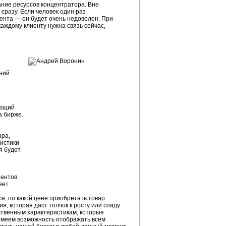
ание ресурсов концентратора. Вне
 сразу. Если человек один раз
нента — он будет очень недоволен. При
аждому клиенту нужна связь сейчас,
ний
ующий
а бирже.
ара,
ристики
я будет
иентов
яет
я, по какой цене приобретать товар
, которая даст толчок к росту или спаду
ественным характеристикам, которые
 имеем возможность отображать всем