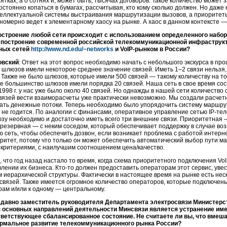
сятках, а о сотнях и, может быть, тысячах договоров. Такое количество может
остоянно копаться в бумагах, рассчитывая, кто кому сколько должен. Но даже 
теллектуальной системы выстраивания маршрутизации вызовов, а приоритеты
номерно ведет к элементарному хаосу на рынке. А хаос в данном контексте —
остроение любой сети происходит с использованием определенного набора
построение современной российской телекоммуникационной инфраструк
ных сетей
http://www.nd.edu/~networks
и
VoIP-рынком
в России?
овский
: Ответ на этот вопрос необходимо начать с небольшого экскурса в пр
шлюзов имели некоторое среднее значение связей. Иметь 1–2 связи нельзя, т
 Также не было шлюзов, которые имели 500 связей — такому количеству на то
большинство шлюзов имели порядка 20 связей. Наша сеть в свое время состо
 1998 г. у нас уже было около 40 связей. Но однажды в нашей сети количество
вязей вести взаиморасчеты уже практически невозможно. Мы создали
расчет
ать денежные потоки. Теперь необходимо было упорядочить систему маршру
 не годится. По аналогии с финансами, оперативное управление сетью
IP-те
у необходимо и достаточно иметь всего три внешние связи. Приоритетная 
резервная — с неким соседом, который обеспечивает поддержку в случае во
 сеть, чтобы обеспечить дозвон, если возникает проблема с работой интер
итет, потому что только он может обеспечить автоматический выбор пути м
 критериями, с наилучшим соотношением цена/качество.
 что год назад настало то время, когда схема приоритетного подключения
Vo
влении их бизнеса.
Кто-то
должен предоставить операторам этот сервис, увес
м иерархической структуры. Фактически в настоящее время на рынке есть не
связей. Также имеется огромное количество операторов, которые подключен
ам и/или к одному — центральному.
едавно заместитель руководителя Департамента электросвязи Министерст
з основных направлений деятельности Минсвязи является устранение им
тветствующее сбалансированное состояние. Не считаете ли вы, что вмеша
рмальное развитие телекоммуникационного рынка России?