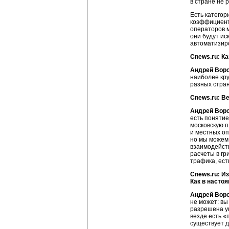
в стране не 
Есть категор
коэффициент
операторов 
они будут ис
автоматизиро
Cnews.ru: К
Андрей Вор
наиболее кру
разных стран
Cnews.ru: В
Андрей Вор
есть понятие
московскую п
и местных оп
но мы можем
взаимодейств
расчеты в гр
трафика, ест
Cnews.ru: И
Как в насто
Андрей Вор
не может: вы
разрешена ук
везде есть «
существует д