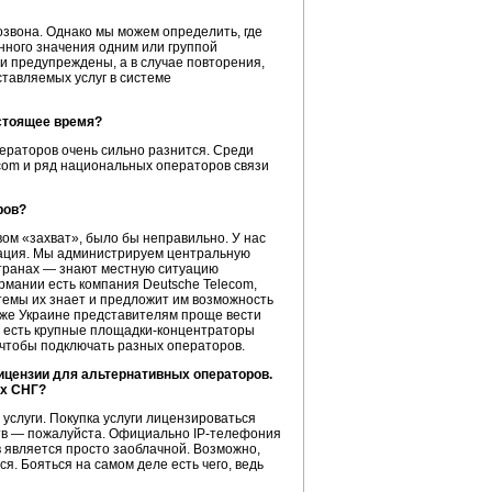
звона. Однако мы можем определить, где
ного значения одним или группой
 предупреждены, а в случае повторения,
ставляемых услуг в системе
астоящее время?
ераторов очень сильно разнится. Среди
ecom и ряд национальных операторов связи
ров?
вом «захват», было бы неправильно. У нас
трация. Мы администрируем центральную
странах — знают местную ситуацию
рмании есть компания Deutsche Telecom,
темы их знает и предложит им возможность
й же Украине представителям проще вести
 есть крупные
площадки-концентраторы
 чтобы подключать разных операторов.
лицензии для альтернативных операторов.
ах СНГ?
 услуги. Покупка услуги лицензироваться
рств — пожалуйста. Официально
IP-телефония
 является просто заоблачной. Возможно,
я. Бояться на самом деле есть чего, ведь