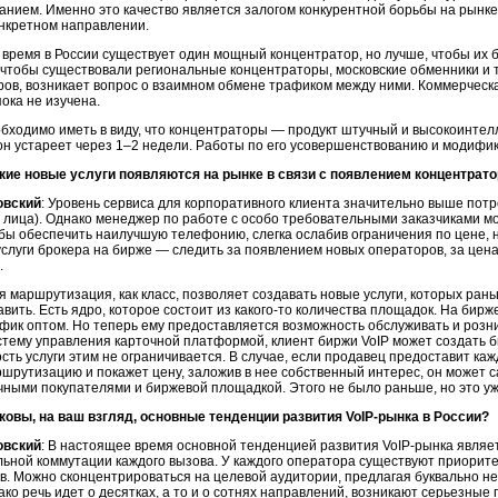
нием. Именно это качество является залогом конкурентной борьбы на рынке
онкретном направлении.
время в России существует один мощный концентратор, но лучше, чтобы их б
чтобы существовали региональные концентраторы, московские обменники и т.
ров, возникает вопрос о взаимном обмене трафиком между ними. Коммерческ
ока не изучена.
бходимо иметь в виду, что концентраторы — продукт штучный и высокоинтел
он устареет через 1–2 недели. Работы по его усовершенствованию и модифи
акие новые услуги появляются на рынке в связи с появлением концентрат
овский
: Уровень сервиса для корпоративного клиента значительно выше пот
 лица). Однако менеджер по работе с особо требовательными заказчиками м
бы обеспечить наилучшую телефонию, слегка ослабив ограничения по цене, н
услуги брокера на бирже — следить за появлением новых операторов, за цен
.
 маршрутизация, как класс, позволяет создавать новые услуги, которых ран
вить. Есть ядро, которое состоит из
какого-то
количества площадок. На бирж
фик оптом. Но теперь ему предоставляется возможность обслуживать и розни
стему управления карточной платформой, клиент биржи VoIP может создать б
сть услуги этим не ограничивается. В случае, если продавец предоставит ка
шрутизацию и покажет цену, заложив в нее собственный интерес, он может 
ными покупателями и биржевой площадкой. Этого не было раньше, но это уж
аковы, на ваш взгляд, основные тенденции развития
VoIP-рынка
в России?
овский
: В настоящее время основной тенденцией развития
VoIP-рынка
являет
льной коммутации каждого вызова. У каждого оператора существуют приори
ов. Можно сконцентрироваться на целевой аудитории, предлагая буквально н
ако речь идет о десятках, а то и о сотнях направлений, возникают серьезны