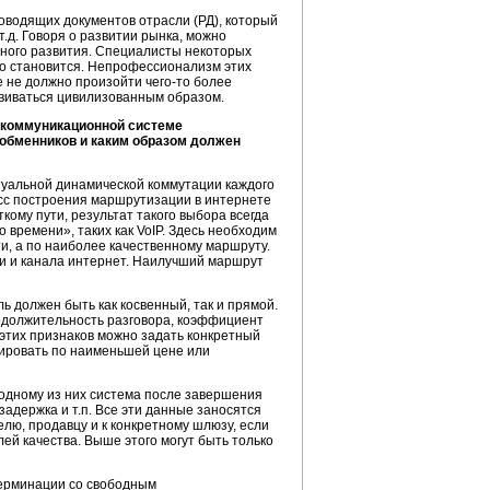
ководящих документов отрасли (РД), который
т.д. Говоря о развитии рынка, можно
ьного развития. Специалисты некоторых
но становится. Непрофессионализм этих
е не должно произойти
чего-то
более
звиваться цивилизованным образом.
лекоммуникационной системе
 обменников и каким образом должен
туальной динамической коммутации каждого
есс построения маршрутизации в интернете
ому пути, результат такого выбора всегда
о времени», таких как VoIP. Здесь необходим
ти, а по наиболее качественному маршруту.
и и канала интернет. Наилучший маршрут
ь должен быть как косвенный, так и прямой.
родолжительность разговора, коэффициент
з этих признаков можно задать конкретный
тировать по наименьшей цене или
 одному из них система после завершения
адержка и т.п. Все эти данные заносятся
лю, продавцу и к конкретному шлюзу, если
ей качества. Выше этого могут быть только
терминации со свободным