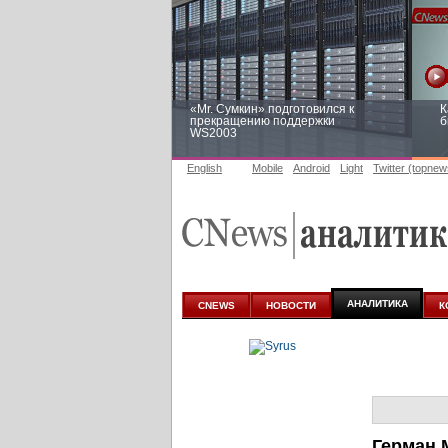
«Mr. Сумкин» подготовился к
К
прекращению поддержки
б
WS2003
English
Mobile
Android
Light
Twitter (topnew
Заоблачная оптимизация: как
Р
Faberlic изменил подход к
п
аналитике
АНАЛИТИКА
CNEWS
НОВОСТИ
К
Герман 