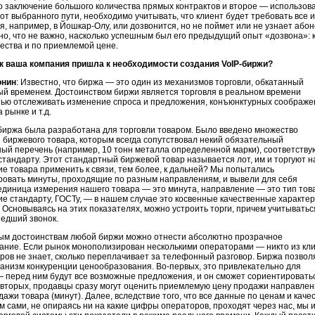
 заключение большого количества прямых контрактов и второе — использов
от выбранного пути, необходимо учитывать, что клиент будет требовать все и
я, например, в
Йошкар-Олу
, или дозвонится, но не поймет или не узнает або
но, что не важно, насколько успешным был его предыдущий опыт «дозвона»: к
ества и по приемлемой цене.
ак ваша компания пришла к необходимости создания
VoIP-биржи
?
онин
: Известно, что биржа — это один из механизмов торговли, обкатанный
ый временем. Достоинством биржи является торговля в реальном времени
тью отслеживать изменение спроса и предложения, конъюнктурных соображе
 рынке и т.д.
биржа была разработана для торговли товаром. Было введено множество
биржевого товара, которым всегда сопутствовал некий обязательный
ный перечень (например, 10 тонн металла определенной марки), соответств
стандарту. Этот стандартный биржевой товар называется лот, им и торгуют н
ие товара применить к связи, тем более, к дальней? Мы попытались
ровать минуты, проходящие по разным направлениям, и вывели для себя
диница измерения нашего товара — это минута, направление — это тип тов
ие стандарту, ГОСТу, — в нашем случае это косвенные качественные характе
. Основываясь на этих показателях, можно устроить торги, причем учитыватьс
едший звонок.
ым достоинствам любой биржи можно отнести абсолютно прозрачное
ание. Если рынок монополизирован несколькими операторами — никто из кл
ров не знает, сколько переплачивает за телефонный разговор. Биржа позвол
ханизм конкуренции ценообразования.
Во-первых
, это привлекательно для
 перед ним будут все возможные предложения, и он сможет сориентироватьс
-вторых
, продавцы сразу могут оценить приемлемую цену продажи направления
ажи товара (минут). Далее, вследствие того, что все данные по ценам и кач
 сами, не опираясь ни на какие цифры операторов, проходят через нас, мы