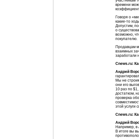
участникам 
времени може
коэффициенты
Говоря о «ми
какие-то
ходы
Допустим, по
о существов
возможно, чт
покупателю.
Продавцам м
взаимных зач
заработали н
Cnews.ru: К
Андрей Вор
гарантироват
Мы не строим
они его выго
10 раз по $1
достатком, н
проверка обо
совместимост
этой услуги 
Cnews.ru: К
Андрей Вор
Например, в 
В итоге вы в
противополож