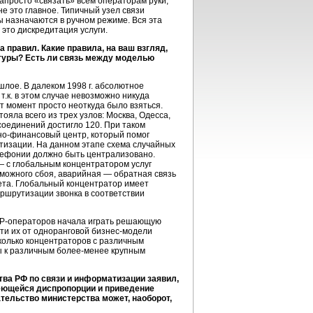
 запросто «связать» всем операторам руки,
не это главное. Типичный узел связи
 назначаются в ручном режиме. Вся эта
 это дискредитация услуги.
 правил. Какие правила, на ваш взгляд,
туры? Есть ли связь между моделью
ошлое. В далеком 1998 г. абсолютное
.к. в этом случае невозможно никуда
т момент просто неоткуда было взяться.
яла всего из трех узлов: Москва, Одесса,
 соединений достигло 120. При таком
но-финансовый
центр, который помог
тизации. На данном этапе схема случайных
лефонии
должно быть централизовано.
— с глобальным концентратором услуг
зможного сбоя, аварийная — обратная связь
нета. Глобальный концентратор имеет
аршрутизации звонка в соответствии
IP-операторов
начала играть решающую
ти их от одноранговой
бизнес-модели
сколько концентраторов с различным
ы к различным
более-менее
крупным
ва РФ по связи и информатизации заявил,
еющейся диспропорции и приведение
тельство министерства может, наоборот,