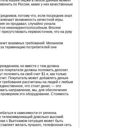
титель нашей биржи в любой данный момент
вонить по России, какие у них качественные
средников, потому что, если посредник знал
сключает возможность нечестной игры.
ния он продавал, случайно узнала
ится неконкурентоспособным. Вполне
 присутствовать первоисточник, что на руку
зачет взаимных требований. Механизм
г за терминацию потребителей они
чреждением, но вместе с тем должна
 все покупатели должны положить депозит.
 положить на свой счет $1 и, как только
 счет. Покупатель может добавлять деньги
наши требования рассчитаны на людей с любым
единственное, что стоит денег, — это
овать направление, мы, для обеспечения
, проверяем это оборудование. Стоимость
баться в зависимости от региона.
я телекоммуникаций довольно высокий.
лучае с Вьетнамом ситуация может быть
оставляет желать лучшего, телефонная сеть