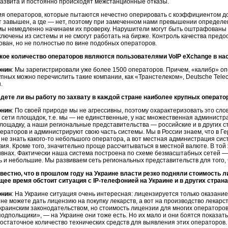
развита и постоянно происходят межстанционные отказы.
ия операторов, которые пытаются нечестно оперировать с коэффициентом до
 завышен, а где — нет, поэтому при замеченном нами превышении определен
мы немедленно начинаем их проверку. Нарушители могут быть оштрафованы и
ключены из системы и не смогут работать на бирже. Контроль качества предо
ван, но не полностью по вине подобных операторов.
акое количество операторов являются пользователями VoIP eXchange в н
онин
: Мы зарегистрировали уже более 1500 операторов. Причем, «калибр» оп
пных можно перечислить такие компании, как «Транстелеком», Deutsche Tel
.
едете ли вы работу по захвату в каждой стране наиболее крупных операто
онин
: По своей природе мы не агрессивны, поэтому охарактеризовать это сло
 сети площадок, т.е. мы — не единственные, у нас множественная админис
лощадку, а наши региональные представительства — российские и в других 
ераторов и администрируют свою часть системы. Мы в России знаем, что в Ге
 не знать
какого-то
небольшого оператора, а вот местная администрация сис
ия. Кроме того, значительно проще рассчитываться в местной валюте. В то
ивнах. Фактически наша система построена по схеме безмасштабных сетей —
ь и небольшие. Мы развиваем сеть региональных представительств для того,
звестно, что в прошлом году на Украине власти резко подняли стоимость 
ящее время обстоит ситуация с
IP-телефонией
на Украине и в других стран
онин
: На Украине ситуация очень интересная: лицензируется только оказание
 не можете дать лицензию на покупку лекарств, а вот на производство лека
раинским законодательством, но стоимость лицензии для многих операторов
подпольщики», — на Украине они тоже есть. Но их мало и они боятся показатьс
остаточное количество технических средств для выявления этих операторов.