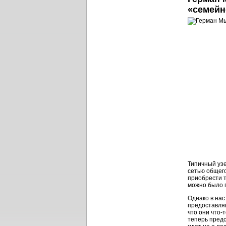
«семейн
Типичный уз
сетью общего
приобрести т
можно было 
Однако в на
предоставляю
что они
что-т
теперь предс