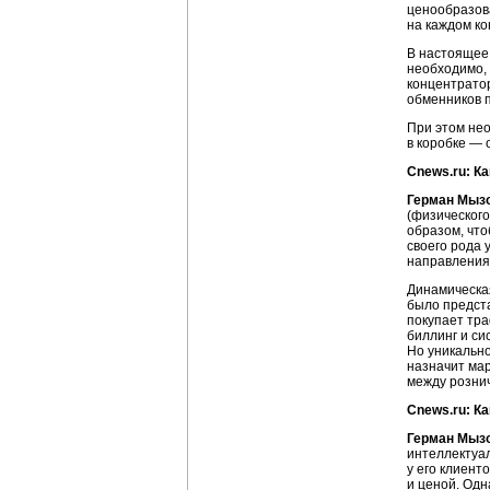
ценообразова
на каждом к
В настоящее 
необходимо, 
концентрато
обменников п
При этом нео
в коробке — 
Cnews.ru: К
Герман Мыз
(физического
образом, что
своего рода 
направления
Динамическая
было предста
покупает тра
биллинг и си
Но уникально
назначит мар
между рознич
Cnews.ru: К
Герман Мыз
интеллектуа
у его клиент
и ценой. Одн