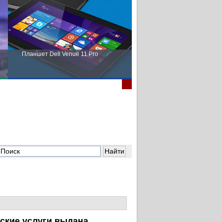
Планшет Dell Venue 11 Pro
Пора выбирать Fujitsu!
ские услуги выдана