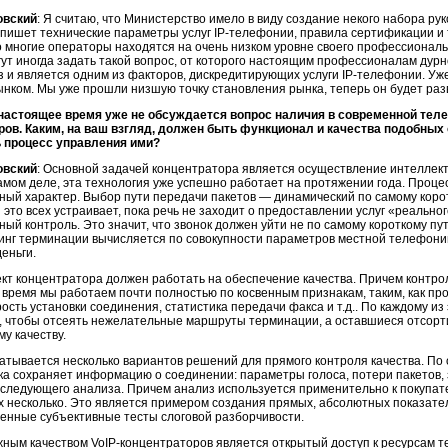
овский
: Я считаю, что Министерство имело в виду создание некого набора ру
пишет технические параметры услуг
IP-телефонии
, правила сертификации и 
о многие операторы находятся на очень низком уровне своего профессионал
ут иногда задать такой вопрос, от которого настоящим профессионалам дур
з и является одним из факторов, дискредитирующих услуги
IP-телефонии
. Уж
ынком. Мы уже прошли низшую точку становления рынка, теперь он будет ра
 настоящее время уже не обсуждается вопрос наличия в современной те
ров. Каким, на ваш взгляд, должен быть функционал и качества подобных
 процесс управления ими?
овский
: Основной задачей концентратора является осуществление интеллек
амом деле, эта технология уже успешно работает на протяжении года. Проц
ный характер. Выбор пути передачи пакетов — динамический по самому коротк
 это всех устраивает, пока речь не заходит о предоставлении услуг «реальног
ый контроль. Это значит, что звонок должен уйти не по самому короткому пу
инг терминации вычисляется по совокупности параметров местной телефони
еньги.
кт концентратора должен работать на обеспечение качества. Причем контрол
время мы работаем почти полностью по косвенным признакам, таким, как п
рость установки соединения, статистика передачи факса и т.д.. По каждому и
м, чтобы отсеять нежелательные маршруты терминации, а оставшиеся отсор
у качеству.
тывается несколько вариантов решений для прямого контроля качества. По
ка сохраняет информацию о соединении: параметры голоса, потери пакетов, з
оследующего анализа. Причем анализ используется применительно к покупате
х несколько. Это является примером создания прямых, абсолютных показател
енные субъективные тесты слоговой разборчивости.
жным качеством
VoIP-концентраторов
является открытый доступ к ресурсам 