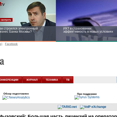
ак строился электронный
ИКТ в страховании:
изнес Банка Москвы?
эффективность в новых условиях
s)
Facebook
ейтинг CNewsInfrastructure 2015:
Информационная безопасность
риглашаем участвовать
бизнеса и госструктур: развитие в
новых условиях
ОНФЕРЕНЦИИ
ЖУРНАЛ
ТЕХНИКА
ТВ
Обзор подготовлен
При поддержке
Мызовский: Большая часть лицензий на оператор