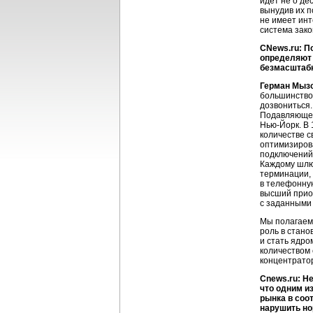
идет не о де
вынудив их п
не имеет ин
система зако
CNews.ru: П
определяют 
безмасштаб
Герман Мыз
большинство 
дозвониться.
Подавляющее 
Нью-Йорк
. В
количестве с
оптимизиров
подключений
Каждому шлюз
терминации, 
в телефонную
высший приор
с заданными
Мы полагаем,
роль в стано
и стать ядро
количеством 
концентратор
Cnews.ru: Н
что одним и
рынка в соо
нарушить но