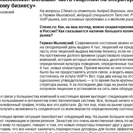
ому бизнесу»
На вопросы CNews.ru ответили Андрей Воронин, ген
и Герман Мызовский, ведущий специалист Tario.net.
VoIP-рынка
, его основных проблемах и о моделях раз
Cnews.ru: Как, на ваш взгляд, можно охарактеризо
в России? Как сказывается наличие большого колич
рынка?
Герман Мызовский
: Современное состояние можно ох
на сегодняшний день выдано 4 тыс. лицензий на пред
часть этих лицензий выдана малому бизнесу, если не 
На протяжении долгого времени существовало огран
компаний, история которых исчислялась десятилетиям
определенная культура поведения, определенные тради
4 тыс. новых операторов. Причем многие из них относя
было бы не предоставлять услуги связи, а водить мар
состоялась ли услуга VoIP?» Вот, года два назад на э
однозначно утвердительно — в то время были крупны
структура рынка. А за последние два года на рынок п
получили лицензии и установили на сеть свое оборуд
ел связи у большинства компаний в настоящее время выглядит следующим о
 пользования и интернетом плюс биллинговая система. Все, больше ничего н
елефонный трафик, чтобы все это работало. До тех пор, пока на рынке суще
получить возможность соединяться со всем миром по определенному соотнош
стоящее время ситуация приобретает следующий вид. На рынке большое коли
т терминацию в своем регионе. Зачастую это очень качественная связь по м
о
кому-то
продают, говорит о том, что новые операторы покупают друг у друг
тавим, что все начнут заключать перекрестные договоры для более эффекти