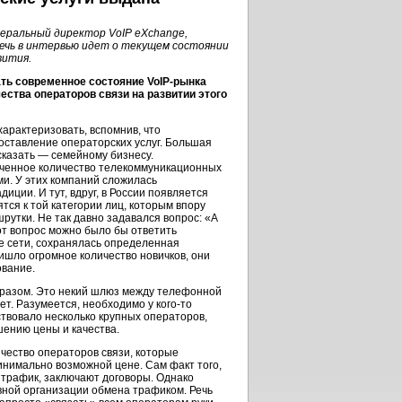
еральный директор VoIP eXchange,
 Речь в интервью идет о текущем состоянии
вития.
вать современное состояние
VoIP-рынка
ества операторов связи на развитии этого
арактеризовать, вспомнив, что
оставление операторских услуг. Большая
сказать — семейному бизнесу.
иченное количество телекоммуникационных
и. У этих компаний сложилась
ции. И тут, вдруг, в России появляется
тся к той категории лиц, которым впору
шрутки. Не так давно задавался вопрос: «А
тот вопрос можно было бы ответить
е сети, сохранялась определенная
ришло огромное количество новичков, они
ование.
бразом. Это некий шлюз между телефонной
ет. Разумеется, необходимо у
кого-то
ствовало несколько крупных операторов,
ению цены и качества.
чество операторов связи, которые
инимально возможной цене. Сам факт того,
а трафик, заключают договоры. Однако
вной организации обмена трафиком. Речь