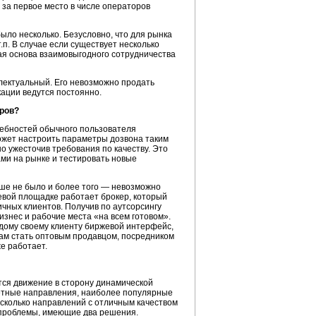
 за первое место в числе операторов
ыло несколько. Безусловно, что для рынка
п. В случае если существует несколько
ая основа взаимовыгодного сотрудничества
лектуальный. Его невозможно продать
кации ведутся постоянно.
оров?
ребностей обычного пользователя
ожет настроить параметры дозвона таким
о ужесточив требования по качеству. Это
ами на рынке и тестировать новые
ьше не было и более того — невозможно
евой площадке работает брокер, который
чных клиентов. Получив по аутсорсингу
изнес и рабочие места «на всем готовом».
ждому своему клиенту биржевой интерфейс,
сам стать оптовым продавцом, посредником
е работает.
ся движение в сторону динамической
тетные направления, наиболее популярные
есколько направлений с отличным качеством
е проблемы, имеющие два решения.