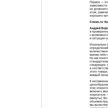
Первое — это
зависимости 
не дозвонитс
этом, замече
хорошего кач
Cnews.ru: К
Андрей Вор
и проверенн
с возможнос
и ситуации на
Изначально 
определений 
количествен
какому-либо
Но как понят
стандартизи
следующее: е
а соответств
этого товара
каждый прош
К несомненн
ценообразов
этих операто
включить ме
покупателя —
(минуты).
Во
объемов прод
мы вычисляем