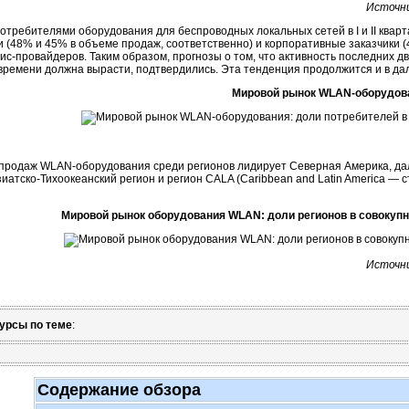
Источник
требителями оборудования для беспроводных локальных сетей в I и II кварт
 (48% и 45% в объеме продаж, соответственно) и корпоративные заказчики 
вис-провайдеров
. Таким образом, прогнозы о том, что активность последних д
времени должна вырасти, подтвердились. Эта тенденция продолжится и в д
Мировой рынок
WLAN-оборудов
 продаж
WLAN-оборудования
среди регионов лидирует Северная Америка, да
зиатско-Тихоокеанский
регион и регион CALA (Caribbean and Latin America — 
Мировой рынок оборудования WLAN: доли регионов в совокуп
Источник
урсы по теме
:
Содержание обзора