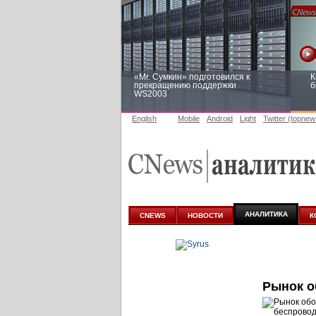
«Mr. Сумкин» подготовился к
К
прекращению поддержки
б
WS2003
English
Mobile
Android
Light
Twitter (topnew
Заоблачная оптимизация: как
Р
Faberlic изменил подход к
п
аналитике
АНАЛИТИКА
CNEWS
НОВОСТИ
К
Рынок о