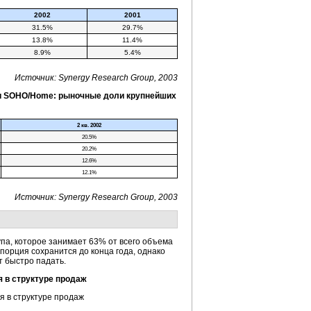
2002
2001
31.5%
29.7%
13.8%
11.4%
8.9%
5.4%
Источник: Synergy Research Group, 2003
ии SOHO/Home: рыночные доли крупнейших
2 кв. 2002
20.5%
20.2%
12.6%
12.1%
Источник: Synergy Research Group, 2003
па, которое занимает 63% от всего объема
опорция сохранится до конца года, однако
т быстро падать.
я в структуре продаж