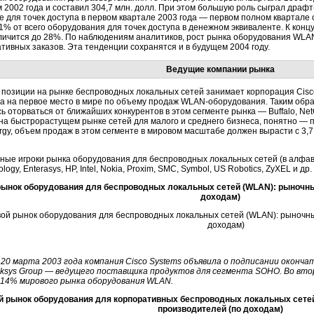
м 2002 года и составил 304,7 млн. долл. При этом большую роль сыграл
драфт
 для точек доступа в первом квартале 2003 года — первом полном квартале о
1% от всего оборудования для точек доступа в денежном эквиваленте. К конц
еличится дo 28%. По наблюдениям аналитиков, рост рынка оборудования WL
тивных заказов. Эта тенденции сохранятся и в будущем 2004 году.
Ведущие компании рынка
позиции на рынке беспроводных локальных сетей занимает корпорация Cisc
а на первое место в мире по объему продаж
WLAN-оборудования
. Таким обр
ь оторваться от ближайших конкурентов в этом сегменте рынка — Buffalo, Ne
на быстрорастущем рынке сетей для малого и среднего бизнеса, понятно — п
rgy, объем продаж в этом сегменте в мировом масштабе должен вырасти с 3,7 м
ные игроки рынка оборудования для беспроводных локальных сетей (в алфавит
ology, Enterasys, HP, Intel, Nokia, Proxim, SMC, Symbol, US Robotics, ZyXEL и др.
ынок оборудования для беспроводных локальных сетей (WLAN): рыночны
доходам)
 20 марта 2003 года компания Cisco Systems объявила о подписании оконч
nksys Group — ведущего поставщика продуктов для сегмента SOHO. Во второ
 14% мирового рынка оборудования WLAN.
й рынок оборудования для корпоративных беспроводных локальных сете
производителей (по доходам)