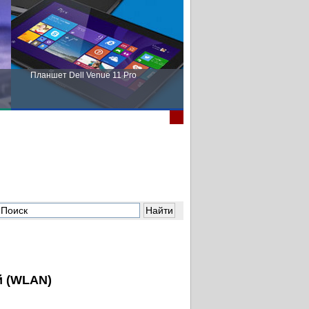
Планшет Dell Venue 11 Pro
Пора выбирать Fujitsu!
й (WLAN)