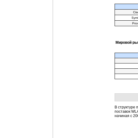
Cis
Sym
Pro
Мировой ры
В структуре 
поставок
WLA
начиная с 20