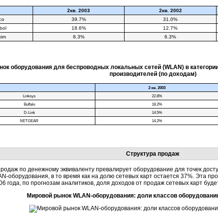
2кв. 2003
2кв. 2002
co
39.7%
31.0%
bol
18.6%
12.7%
xim
8.3%
6.3%
нок оборудования для беспроводных локальных сетей (WLAN) в категор
производителей (по доходам)
2 кв. 2003
Linksys
22.8%
Buffalo
18.2%
D-Link
14.5%
NETGEAR
14.2%
Структура продаж
продаж по денежному эквиваленту превалирует оборудование для точек досту
N-оборудования
, в то время как на долю сетевых карт остается 37%. Эта пр
06 года, по прогнозам аналитиков, доля доходов от продаж сетевых карт буде
Мировой рынок
WLAN-оборудования
: доли классов оборудовани