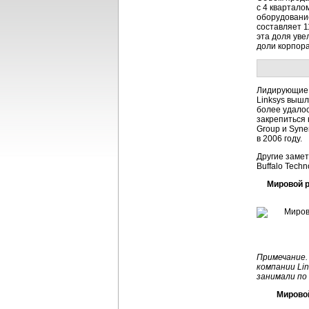
с 4 квартало
оборудование
составляет 1
эта доля ув
доли корпора
Лидирующие 
Linksys вышл
более удалос
закрепиться 
Group и Syne
в 2006 году.
Другие замет
Buffalo Techn
Мировой р
Примечание.
компании Li
занимали по
Мирово