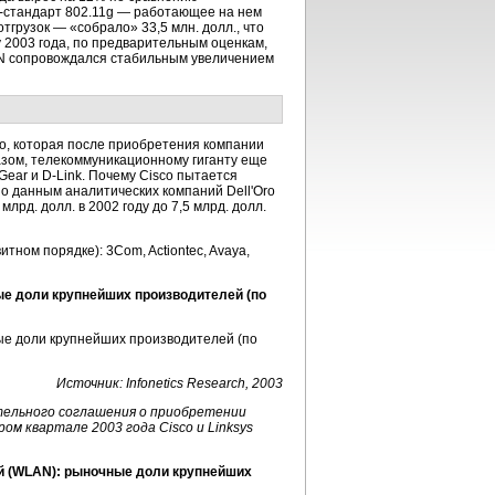
-стандарт
802.11g — работающее на нем
тгрузок — «собрало» 33,5 млн. долл., что
у 2003 года, по предварительным оценкам,
AN сопровождался стабильным увеличением
o, которая после приобретения компании
азом, телекоммуникационному гиганту еще
tGear и
D-Link
. Почему Cisco пытается
о данным аналитических компаний Dell'Oro
лрд. долл. в 2002 году до 7,5 млрд. долл.
ном порядке): 3Com, Actiontec, Avaya,
е доли крупнейших производителей (по
Источник: Infonetics Research, 2003
ательного соглашения о приобретении
м квартале 2003 года Cisco и Linksys
й (WLAN): рыночные доли крупнейших