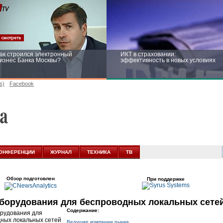
ак строился электронный
ИКТ в страховании:
изнес Банка Москвы?
эффективность в новых условиях
s)
Facebook
ейтинг CNewsInfrastructure 2015:
Информационная безопасность
риглашаем участвовать
бизнеса и госструктур: развитие в
новых условиях
ОНФЕРЕНЦИИ
ЖУРНАЛ
ТЕХНИКА
ТВ
Обзор подготовлен
При поддержке
борудования для беспроводных локальных сете
Содержание:
Ведущие компании рынка