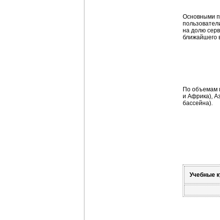
Основными по
пользователи
на долю
сер
ближайшего 
По объемам
и Африка),
А
бассейна).
Учебные к