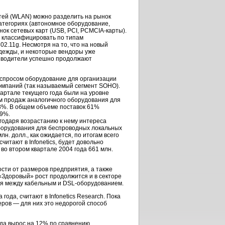
тей (WLAN) можно разделить на рынок
категориях (автономное оборудование,
к сетевых карт (USB, PCI,
PCMCIA-карты
).
о классифицировать по типам
2.11g. Несмотря на то, что на новый
адежды, и некоторые вендоры уже
изводители успешно продолжают
 спросом оборудование для организации
омпаний (так называемый сегмент SOHO).
артале текущего года были на уровне
ем продаж аналогичного оборудования для
43%. В общем объеме поставок 61%
49%.
годаря возрастанию к нему интереса
борудования для беспроводных локальных
лн. долл., как ожидается, по итогам всего
читают в Infonetics, будет довольно
во втором квартале 2004 года 661 млн.
сти от размеров предприятия, а также
 «Здоровый» рост продолжится и в секторе
я между кабельным и
DSL-оборудованием
.
 года, считают в Infonetics Research. Пока
еров
— для них это недорогой способ
ода вырос на 12% по сравнению