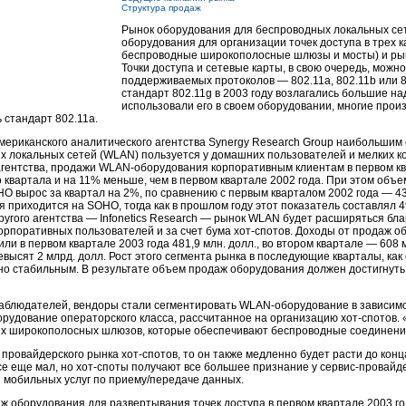
Структура продаж
Рынок оборудования для беспроводных локальных се
оборудования для организации точек доступа в трех 
беспроводные широкополосные шлюзы и мосты) и рыно
Точки доступа и сетевые карты, в свою очередь, можн
поддерживаемых протоколов — 802.11a, 802.11b или 80
стандарт 802.11g в 2003 году возлагались большие н
использовали его в своем оборудовании, многие про
 стандарт 802.11a.
мериканского аналитического агентства Synergy Research Group наибольшим
х локальных сетей (WLAN) пользуется у домашних пользователей и мелких к
агентства, продажи
WLAN-оборудования
корпоративным клиентам в первом кв
квартала и на 11% меньше, чем в первом квартале 2002 года. При этом объ
O вырос за квартал на 2%, по сравнению с первым кварталом 2002 года — 
 приходится на SOHO, тогда как в прошлом году этот показатель составлял 
угого агентства — Infonetics Research — рынок WLAN будет расширяться бла
орпоративных пользователей и за счет бума
хот-спотов
. Доходы от продаж о
или в первом квартале 2003 года 481,9 млн. долл., во втором квартале — 608 м
евысят 2 млрд. долл. Рост этого сегмента рынка в последующие кварталы, как с
о стабильным. В результате объем продаж оборудования должен достигнуть 
аблюдателей, вендоры стали сегментировать
WLAN-оборудование
в зависимо
орудование операторского класса, рассчитанное на организацию
хот-спотов
.
х широкополосных шлюзов, которые обеспечивают беспроводные соединени
я провайдерского рынка
хот-спотов
, то он также медленно будет расти до конца
се еще мал, но
хот-споты
получают все большее признание у
сервис-провайд
 мобильных услуг по приему/передаче данных.
 оборудования для развертывания точек доступа в первом квартале 2003 г