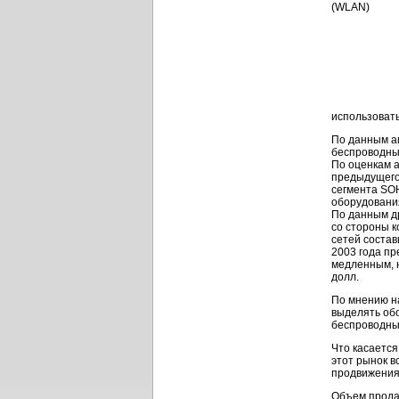
использовать
По данным а
беспроводны
По оценкам 
предыдущего 
сегмента SOH
оборудования
По данным др
со стороны к
сетей состав
2003 года пр
медленным, н
долл.
По мнению н
выделять об
беспроводны
Что касаетс
этот рынок в
продвижения
Объем продаж