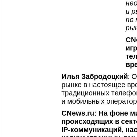
не
и 
по
ры
CNe
иг
те
вр
Илья Забродоцкий
: 
рынке в настоящее в
традиционных телефон
и мобильных оператор
CNews.ru: На фоне м
происходящих в сект
IP-коммуникаций
, на