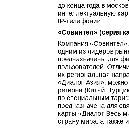
до конца года в моско
интеллектуальную кар
IР-телефонии
.
«Совинтел» (серия к
Компания «Совинтел», 
одним из лидеров рын
предназначены для фи
пользователей. Отлич
их региональная напра
«
Диалог-Азия
», можно
региона (Китай, Турцию
по специальным тариф
предназначена для св
карты «
Диалог-Весь
ми
страну мира, а также 