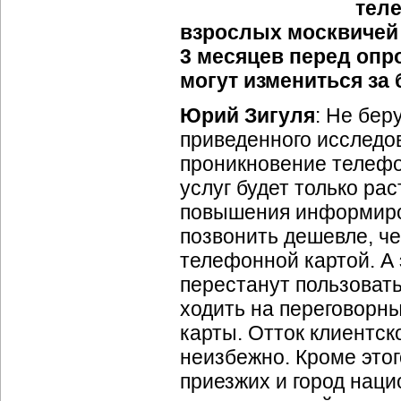
теле
взрослых москвичей 
3 месяцев перед опро
могут измениться за
Юрий Зигуля
: Не бер
приведенного исследов
проникновение телеф
услуг будет только рас
повышения информиро
позвонить дешевле, ч
телефонной картой. А 
перестанут пользоват
ходить на переговорны
карты. Отток клиентск
неизбежно. Кроме этог
приезжих и город наци