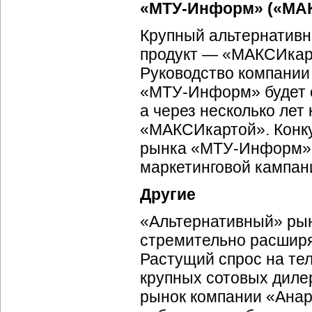
«
МТУ-Информ
» («МА
Крупный альтернативн
продукт — «МАКСИкарт
Руководство компании 
«
МТУ-Информ
» будет
а через несколько лет
«МАКСИкартой». Конку
рынка «
МТУ-Информ
»
маркетинговой кампан
Другие
«Альтернативный» рын
стремительно расширяе
Растущий спрос на тел
крупных сотовых дилер
рынок компании «Анар