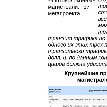
тр
сто
вс
ма
тр
транзит трафика по
одного их этих трех 
транзитного трафи
долл. и, по данным к
цифра должна удвоит
Крупнейшие пр
магистрал
Компании —
Предполагаемый ма
реализаторы
FTA
Enterprises
Европа-Азия
:
Швеция-Латвия
-
Россия-Казахстан
- 
Ltd.
Европа-Азия
-Америка: Лондон — Киркинес (Норвег