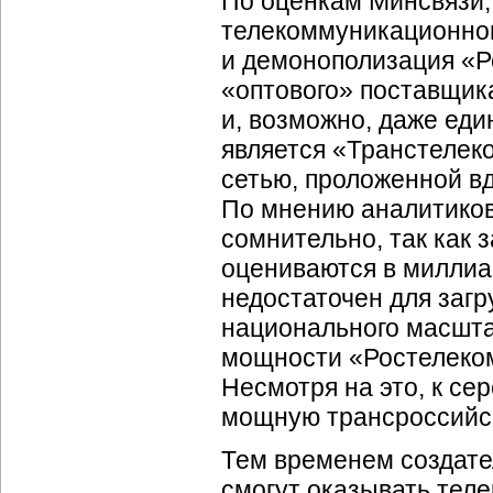
По оценкам Минсвязи,
телекоммуникационног
и демонополизация «Ро
«оптового» поставщик
и, возможно, даже ед
является «Транстелек
сетью, проложенной вд
По мнению аналитиков
сомнительно, так как 
оцениваются в миллиа
недостаточен для загр
национального масшта
мощности «Ростелеком
Несмотря на это, к се
мощную трансроссийск
Тем временем создател
смогут оказывать тел