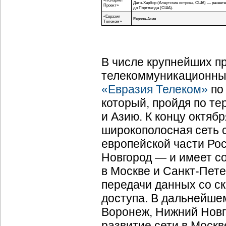
«Поларнет
Датч-Харбор
(Алеутские острова, США) — разветвл
Проект»
до Портленда (США).
«Евразия
Европа-Азия
Телеком»
В числе крупнейших п
телекоммуникационных
«Евразия Телеком»
по
который, пройдя по те
и Азию. К концу октяб
широкополосная сеть с
европейской части Ро
Новгород — и имеет с
в Москве и
Санкт-Пете
передачи данных со ск
доступа. В дальнейшем
Воронеж, Нижний Новго
развитие сети в Москв