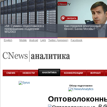
«Mr. Сумкин» подготовился к
Как строился электронный
прекращению поддержки
бизнес Банка Москвы?
WS2003
English
Mobile
Android
Light
Twitter (topnews)
Facebook
Заоблачная оптимизация: как
Рейтинг CNewsInfrastructure 20
Faberlic изменил подход к
приглашаем участвовать
аналитике
АНАЛИТИКА
CNEWS
НОВОСТИ
КОНФЕРЕНЦИИ
ЖУРНАЛ
Обзор подготовлен
Оптоволоконны
В б