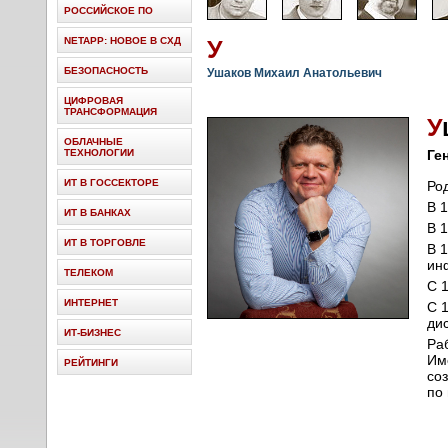
РОССИЙСКОЕ ПО
NETAPP: НОВОЕ В СХД
У
БЕЗОПАСНОСТЬ
Ушаков Михаил Анатольевич
ЦИФРОВАЯ
ТРАНСФОРМАЦИЯ
У
ОБЛАЧНЫЕ
ТЕХНОЛОГИИ
Ге
ИТ В ГОССЕКТОРЕ
Род
В 
ИТ В БАНКАХ
В 1
ИТ В ТОРГОВЛЕ
В 
ин
ТЕЛЕКОМ
C 
ИНТЕРНЕТ
С 
ди
ИТ-БИЗНЕС
Ра
Им
РЕЙТИНГИ
со
по