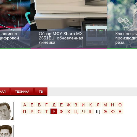
 активно
Обзор МФУ Sharp MX-
Как повыс
 цифровой
2651EU: обновленная
производит
линейка
раза
НАЛ
ТЕХНИКА
ТВ
А
Б
В
Г
Д
Е
Ж
З
И
К
Л
М
Н
О
П
Р
С
Т
У
Ф
Х
Ц
Ч
Ш
Щ
Э
Ю
Я