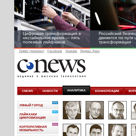
Цифровая трансформация в
Российский бизнес
нестабильное время — пять
движется по пути
полезных лайфхаков
трансформации
Twitter (topnews)
Facebook
Youtube
Яндекс.Дзен
АНАЛИТИКА
CNEWS
НОВОСТИ
КОНФЕРЕНЦИИ
ЖУР
УМНЫЙ ГОРОД
ЛАЙФХАКИ
ЦИФРОВИЗАЦИИ
КОРПОРАТИВНАЯ
МОБИЛЬНОСТЬ