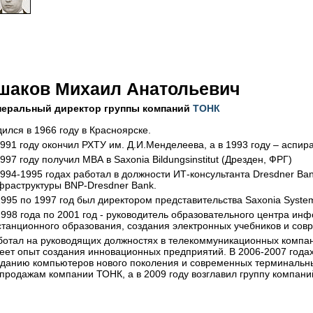
шаков Михаил Анатольевич
неральный директор группы компаний
ТОНК
ился в 1966 году в Красноярске.
1991 году окончил РХТУ им. Д.И.Менделеева, а в 1993 году – аспир
997 году получил МВА в Saxonia Bildungsinstitut (Дрезден, ФРГ)
1994-1995 годах работал в должности ИТ-консультанта Dresdner B
фраструктуры BNP-Dresdner Bank.
1995 по 1997 год был директором представительства Saxonia System
1998 года по 2001 год - руководитель образовательного центра и
станционного образования, создания электронных учебников и со
ботал на руководящих должностях в телекоммуникационных компани
еет опыт создания инновационных предприятий. В 2006-2007 годах
зданию компьютеров нового поколения и современных терминальных
 продажам компании ТОНК, а в 2009 году возглавил группу компан