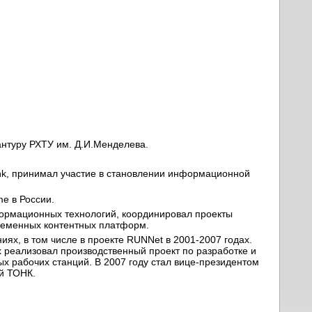
антуру РХТУ им. Д.И.Менделева.
ank, принимал участие в становлении информационной
e в России.
нформационных технологий, координировал проекты
временных контентных платформ.
ях, в том числе в проекте RUNNet в 2001-2007 годах.
 реализовал производственный проект по разработке и
 рабочих станций. В 2007 году стал вице-президентом
ий ТОНК.