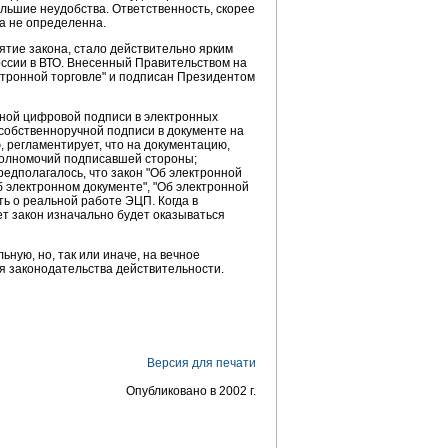
ольшие неудобства. Ответственность, скорее
а не определенна.
нятие закона, стало действительно ярким
оссии в ВТО. Внесенный Правительством на
ктронной торговле" и подписан Президентом
онной цифровой подписи в электронных
собственноручной подписи в документе на
 регламентирует, что на документацию,
полномочий подписавшей стороны;
редполагалось, что закон "Об электронной
 электронном документе", "Об электронной
ть о реальной работе ЭЦП. Когда в
ет закон изначально будет оказываться
ную, но, так или иначе, на вечное
ия законодательства действительности.
Версия для печати
Опубликовано в 2002 г.