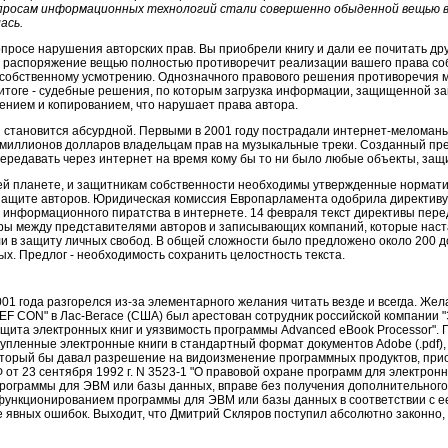
опросам информационных технологий стали совершенно обыденной вещью в
ась.
просе нарушения авторских прав. Вы приобрели книгу и дали ее почитать дру
 на распоряжение вещью полностью противоречит реализации вашего права со
собственному усмотрению. Однозначного правового решения противоречия м
В итоге - судебные решения, по которым загрузка информации, защищенной за
ением и копированием, что нарушает права автора.
ия становится абсурдной. Первыми в 2001 году пострадали интернет-мелома
 миллионов долларов владельцам прав на музыкальные треки. Созданный пре
ередавать через интернет на время кому бы то ни было любые объекты, защ
ей планете, и защитникам собственности необходимы утвержденные норматив
защите авторов. Юридическая комиссия Европарламента одобрила директиву 
 информационного пиратства в интернете. 14 февраля текст директивы пере
оры между представителями авторов и записывающих компаний, которые наст
и в защиту личных свобод. В общей сложности было предложено около 200 до
х. Предлог - необходимость сохранить целостность текста.
2001 года разгорелся из-за элементарного желания читать везде и всегда. Жел
EF CON" в Лас-Вегасе (США) был арестован сотрудник российской компании 
щита электронных книг и уязвимость программы Advanced eBook Processor". 
упленные электронные книги в стандартный формат документов Adobe (.pdf), 
который бы давал разрешение на видоизменение программных продуктов, прио
Ф от 23 сентября 1992 г. N 3523-1 "О правовой охране программ для электро
рограммы для ЭВМ или базы данных, вправе без получения дополнительног
функционированием программы для ЭВМ или базы данных в соответствии с ее 
е явных ошибок. Выходит, что Дмитрий Скляров поступил абсолютно законно,