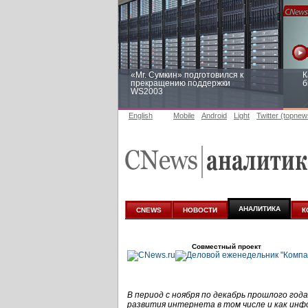
«Mr. Сумкин» подготовился к
К
прекращению поддержки
б
WS2003
English
Mobile
Android
Light
Twitter (topnew
Заоблачная оптимизация: как
Р
Faberlic изменил подход к
п
аналитике
АНАЛИТИКА
CNEWS
НОВОСТИ
К
Совместный проект
В период с ноября по декабрь прошлого год
развития интернета в том числе и как инф