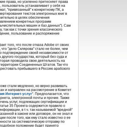
кие права, но усиленно притесняет права
, пользователь устанавливает у себя на
ат, "привязанный" к конкретному ПК, а
ертирования текстов электронных книг в
чительно в целях обеспечения
равлением конкретных программ
 вычислительных машин и баз данных"). Сам
, так как с точки зрения классического
адение, пользование и распоряжение
т того, что после отказа Adobe от своих
что "дело Склярова" стало не более, чем
но подтверждение своей независимости от
другого государства, который без суда и
которая проводила свою деятельность на
на территории Соединенных Штатов. Так что
арестовать прибывшего в Россию арабского
тоже стали медленно, но верно развивать
тан и направлен на рассмотрение в Комитет
ния Интернет-услуг
". Предполагается, что
рнета, электронной почты и прочие. Также
ечень услуг, подлежащих сертификации и
статье 35 Проекта содержится правило о
нформации, в т.ч. так называемой "вредной"
азанной в законе или договоре, он не знал и
 после того, как ему стало известно о ее
нности за систематическую отправку по
 подобное положение будет принято