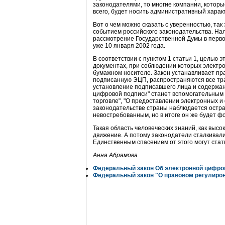
законодателями, то многие компании, которы
всего, будет носить административный харак
Вот о чем можно сказать с уверенностью, так
событием российского законодательства. Нал
рассмотрение Государственной Думы в перво
уже 10 января 2002 года.
В соответствии с пунктом 1 статьи 1, целью
документах, при соблюдении которых электр
бумажном носителе. Закон устанавливает пр
подписанную ЭЦП, распространяются все тр
установление подписавшего лица и содержани
цифровой подписи" станет вспомогательным 
торговле", "О предоставлении электронных и 
законодательстве страны наблюдается острая
невостребованным, но в итоге он же будет ф
Такая область человеческих знаний, как высо
движение. А потому законодатели сталкивали
Единственным спасением от этого могут стат
Анна Абрамова
Федеральный закон Об электронной цифро
Федеральный закон "О правовом регулиров