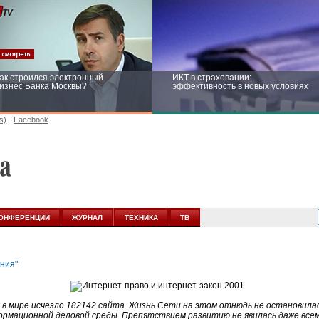
ак строился электронный
ИКТ в страховании:
изнес Банка Москвы?
эффективность в новых условиях
s)
Facebook
ейтинг CNewsInfrastructure 2015:
Информационная безопасность
риглашаем участвовать
бизнеса и госструктур: развитие в
новых условиях
ОНФЕРЕНЦИИ
ЖУРНАЛ
ТЕХНИКА
ТВ
а в мире исчезло 182142 сайта. Жизнь Сети на этом отнюдь не остановила
ормационной деловой среды. Препятствием развитию не явилась даже всем