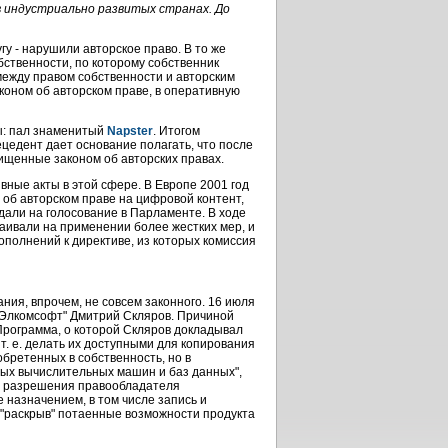
 индустриально развитых странах. До
гу - нарушили авторское право. В то же
бственности, по которому собственник
ежду правом собственности и авторским
коном об авторском праве, в оперативную
ны: пал знаменитый
Napster
. Итогом
цедент дает основание полагать, что после
ищенные законом об авторских правах.
ные акты в этой сфере. В Европе 2001 год
об авторском праве на цифровой контент,
дали на голосование в Парламенте. В ходе
аивали на применении более жестких мер, и
полнений к директиве, из которых комиссия
ания, впрочем, не совсем законного. 16 июля
"Элкомсофт" Дмитрий Скляров. Причиной
Программа, о которой Скляров докладывал
т. е. делать их доступными для копирования
бретенных в собственность, но в
нных вычислительных машин и баз данных",
о разрешения правообладателя
назначением, в том числе запись и
 "раскрыв" потаенные возможности продукта