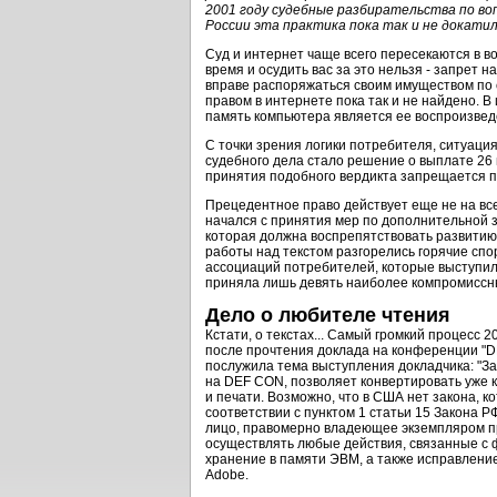
2001 году судебные разбирательства по в
России эта практика пока так и не докатил
Суд и интернет чаще всего пересекаются в во
время и осудить вас за это нельзя - запрет
вправе распоряжаться своим имуществом по 
правом в интернете пока так и не найдено. 
память компьютера является ее воспроизвед
С точки зрения логики потребителя, ситуац
судебного дела стало решение о выплате 26
принятия подобного вердикта запрещается п
Прецедентное право действует еще не на вс
начался с принятия мер по дополнительной 
которая должна воспрепятствовать развитию
работы над текстом разгорелись горячие сп
ассоциаций потребителей, которые выступил
приняла лишь девять наиболее компромиссны
Дело о любителе чтения
Кстати, о текстах... Самый громкий процесс 
после прочтения доклада на конференции "D
послужила тема выступления докладчика: "За
на DEF CON, позволяет конвертировать уже к
и печати. Возможно, что в США нет закона, 
соответствии с пунктом 1 статьи 15 Закона Р
лицо, правомерно владеющее экземпляром п
осуществлять любые действия, связанные с 
хранение в памяти ЭВМ, а также исправлени
Adobe.