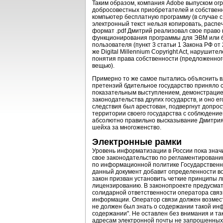
Таким образом, компания Adobe выпуском огр
добросовестных приобретателей и собственни
компьютер бесплатную программу (в случае с
электронный текст нельзя копировать, распе
формат .pdf Дмитрий реализовал свое право
функционирования программы для ЭВМ или ба
пользователя (пункт 3 статьи 1 Закона РФ от
же Digital Millennium Copyright Act, нарушит
понятия права собственности (предложенног
вещью).
Примерно то же самое пытались объяснить вл
претензий бдительное государство приняло с
показательным выступлением, демонстрацией 
законодательства других государств, и оно е
следствия был арестован, подвергнут допросу
территории своего государства с соблюдением
абсолютно правильно высказывание Дмитрия Х
шейха за многоженство.
Электронные рамки
Уровень информатизации в России пока значит
свое законодательство по регламентировани
по информационной политике Государственн
данный документ добавит определенности во 
закон призван установить четкие принципы л
лицензированию. В законопроекте предусматр
солидарной ответственности оператора связи
информации. Оператор связи должен возместит
не должен был знать о содержании такой инф
содержании". Не оставлен без внимания и та
адресам электронной почты не запрошенных 