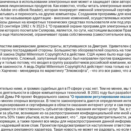
аниченных в использовании электронных книг может и защищает свои авторс
ков лицензионных продуктов. Как известно, чтобы читать электронные книги
 Adobe это eBook Reader), которая генерирует именной электронный сертифик
чатывать и переносить на другие компьютеры. Созданием программы для конв
 на так называемую адаптацию - внесение изменений, осуществляемых исклю
зы данных на конкретных технических средствах пользователя или под уп
 23 сентября 1992 г. N 3523-1 "О правовой охране программ для электронных
елем которого посчитали Склярова, является, по сути, настоящим вызовом Праву
о еще Наполеоном), ограничивает права собственника (самостоятельное вл
астям американские демонстранты, вступившиеся за Дмитрия. Удивителен фак
торону пострадавшей стороны. Большинство обозревателей сошлось на том, 
закона Digital Millennium Copyright Act в действии. США нужно было еще од
го получило. Сложный, запутанный процесс был направлен против гражданина 
 и только потому, что входил в группу разработчиков российской компании, 
 законности. А ведь Digital Millennium Copyright Act действует пока только 
арченко - менеджера по маркетингу "Элкомсофта", - что это все равно, что 
ельно ниже, и громких судебных дел в IT-сфере у нас нет. Тем не менее, мы 
ю деятельности в сфере компьютерных технологий. В 2001 году был разрабо
ой Думы РФ проект Федерального закона "
О правовом регулировании оказа
многих спорных вопросах. В тексте законопроекта даются определения инте
ицензирования и сертификации в области оказания интернет-услуг и сам пер
ивается ответственность субъектов сферы оказания интернет-услуг. Так, в 
 за убытки, возникшие из-за распространения конфиденциальной или иной и
ь 50% таких убытков, если не докажет, что "...при предусмотрительности, ук
ормации, а также принял все меры для нераспространения данной информации
к надоевший всем спам. Проектом предусматривается наступление ответстве
данных рекламного характера. Такая новость не может не радовать, но если