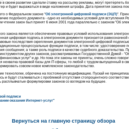
е в своем развитии сделали ставку на рассылку рекламы, могут претерпеть б
тер и будет выражаться в виде наложения штрафа. Дата принятия закона пок
 это о Федеральном законе "
Об электронной цифровой подписи (ЭЦП)
". При
ичие подобного документа - одно из необходимых условий для вступления Р
м чтении закон был принят 6 июня 2001 года параллельно с законом "Об эле
 этого закона является обеспечение правовых условий использования электр
онная цифровая подпись в электронном документе признается равнозначной 
авовые последствия скрепления документов электронной цифровой подписью,
адиционные процессуальные функции подписи, в том числе: удостоверение 
я сообщения; а также роль подписи в качестве судебного доказательства. П
инструментом других законов, рассматриваемых Государственной Думой - "Об
финансовых услуг" и др. Но пока эти законы не приняты, очень сложно говори
 нехватка правовой базы для IT-сферы, то любой с трудом выпущенный в св
ормировать совсем новое комплексное законодательство.
кие технологии, обречена на постоянную модификацию. Пускай не принципиаль
сь и будут сталкиваться с проблемой отсутствия стопроцентного соответств
ь расплывчатые формулировки законов со взглядом на будущее.
вой подписи
ании оказания Интернет-услуг"
Вернуться на главную страницу обзора