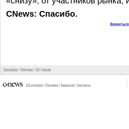
«снизу», от участников рынка,
CNews: Спасибо.
Вернуться
Техноблог
|
Форумы
|
ТВ
|
Архив
Об издании
|
Реклама
|
Вакансии
|
Контакты