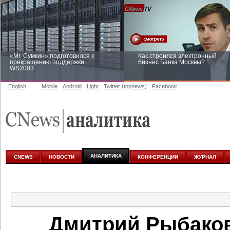
«Mr. Сумкин» подготовился к
Как строился электронный
прекращению поддержки
бизнес Банка Москвы?
WS2003
English
Mobile
Android
Light
Twitter (topnews)
Facebook
Заоблачная оптимизация: как
Рейтинг CNewsInfrastructure 20
Faberlic изменил подход к
приглашаем участвовать
аналитике
АНАЛИТИКА
CNEWS
НОВОСТИ
КОНФЕРЕНЦИИ
ЖУРНАЛ
Дмитрий Рыбаков