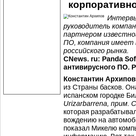
корпоративно
Интервь
руководитель компани
партнером известног
ПО, компания имеет
российского рынка.
CNews. ru: Panda So
антивирусного ПО. Р
Константин Архипов
из Страны басков. Он
испанском городке Б
Urizarbarrena, прим. 
которая разрабатыва
вождению на автомоб
показал Микелю компь