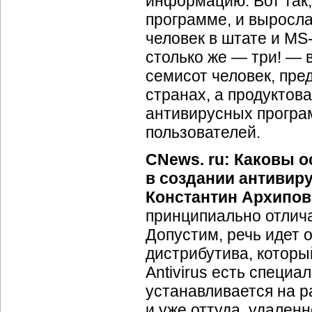
информацию. Вот так,
программе, и выросла
человек в штате и M
столько же — три! — 
семисот человек, пре
странах, а продуктов
антивирусных програ
пользователей.
CNews. ru: Каковы 
в создании антивир
Константин Архипов
принципиально отличае
Допустим, речь идет о
дистрибутива, которы
Antivirus есть специа
устанавливается на 
и уже оттуда, удаленн