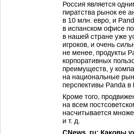
Россия является одни
пиратства рынок ее а
в 10 млн. евро, и Pan
в испанском офисе п
в нашей стране уже у
игроков, и очень сил
не менее, продукты P
корпоративных польз
преимуществ, у компа
на национальные рынк
перспективы Panda в 
Кроме того, продвиже
на всем постсоветском
насчитывается множес
и т. д.
CNews. ru: Каковы 