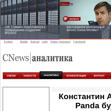
«Mr. Сумкин» подготовился к
Как строился электронный
прекращению поддержки
бизнес Банка Москвы?
WS2003
English
Mobile
Android
Light
Twitter (topnews)
Facebook
Заоблачная оптимизация: как
Рейтинг CNewsInfrastructure 20
Faberlic изменил подход к
приглашаем участвовать
аналитике
АНАЛИТИКА
CNEWS
НОВОСТИ
КОНФЕРЕНЦИИ
ЖУРНАЛ
Константин 
Panda бу