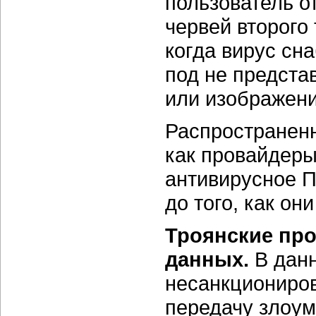
пользователь о
червей второго
когда вирус сн
под не предст
или изображени
Распространенн
как провайдеры
антивирусное П
до того, как он
Троянские про
данных.
В данн
несанкциониров
передачу злоу