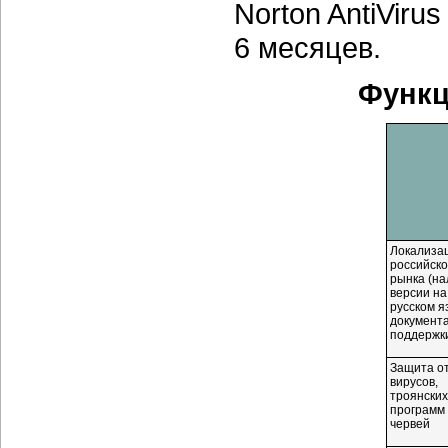
Norton AntiViru
6 месяцев.
Функц
Локализа
российско
рынка (на
версии на
русском я
документа
поддержк
Защита о
вирусов,
троянских
программ 
червей