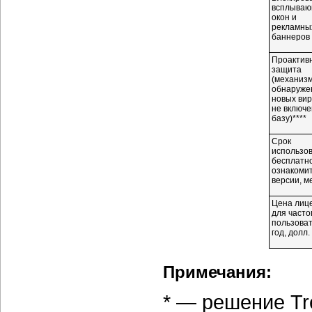
всплываю
окон и
рекламны
баннеров
Проактив
защита
(механиз
обнаруже
новых вир
не включе
базу)****
Срок
использо
бесплатн
ознакоми
версии, м
Цена лиц
для часто
пользоват
год, долл
Примечания:
* — решение Tre