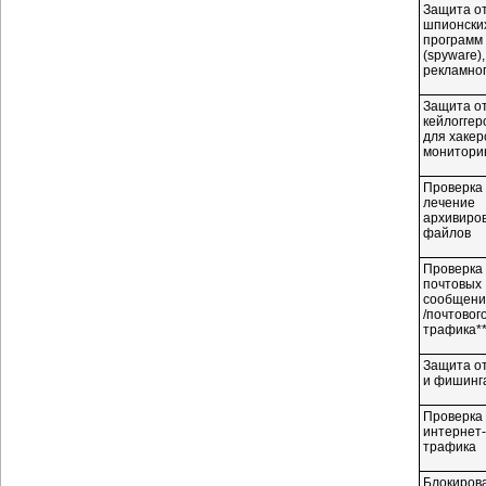
Защита о
шпионски
программ
(spyware),
рекламно
Защита о
кейлоггер
для хакер
мониторин
Проверка 
лечение
архивиро
файлов
Проверка
почтовых
сообщени
/почтовог
трафика**
Защита о
и фишинг
Проверка
интернет-
трафика
Блокиров