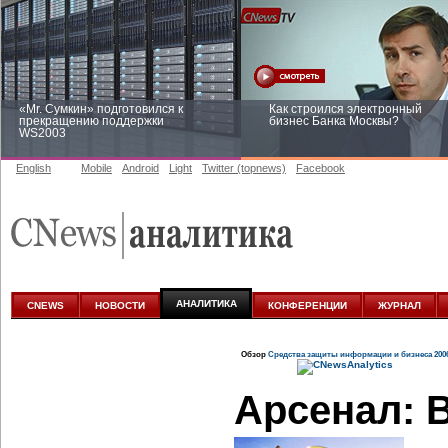
«Mr. Сумкин» подготовился к
Как строился электронный
прекращению поддержки
бизнес Банка Москвы?
WS2003
English
Mobile
Android
Light
Twitter (topnews)
Facebook
Заоблачная оптимизация: как
Рейтинг CNewsInfrastructure 20
Faberlic изменил подход к
приглашаем участвовать
аналитике
АНАЛИТИКА
CNEWS
НОВОСТИ
КОНФЕРЕНЦИИ
ЖУРНАЛ
Обзор
Средства защиты информации и бизнеса 200
Арсенал: 