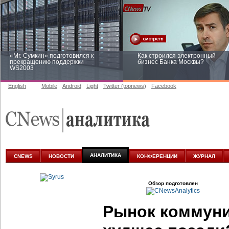
«Mr. Сумкин» подготовился к
Как строился электронный
прекращению поддержки
бизнес Банка Москвы?
WS2003
English
Mobile
Android
Light
Twitter (topnews)
Facebook
Заоблачная оптимизация: как
Рейтинг CNewsInfrastructure 20
Faberlic изменил подход к
приглашаем участвовать
аналитике
АНАЛИТИКА
CNEWS
НОВОСТИ
КОНФЕРЕНЦИИ
ЖУРНАЛ
Обзор подготовлен
Рынок коммуни