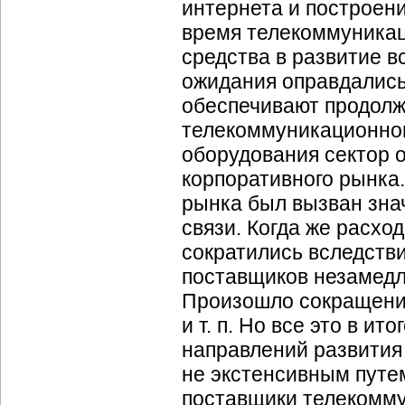
интернета и построен
время телекоммуникац
средства в развитие 
ожидания оправдались,
обеспечивают продолж
телекоммуникационног
оборудования сектор 
корпоративного рынка.
рынка был вызван зна
связи. Когда же расхо
сократились вследств
поставщиков незамедл
Произошло сокращение
и т. п. Но все это в 
направлений развития
не экстенсивным путем
поставщики телекомму