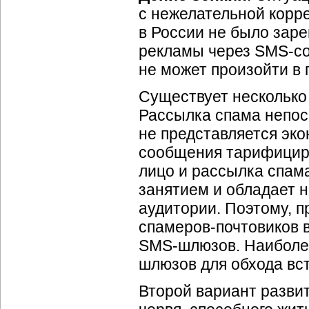
с нежелательной корре
в России не было зар
рекламы через
SMS-с
не может произойти в 
Существует несколько
Рассылка спама непос
не представляется эк
сообщения тарифициру
лицо и рассылка спам
занятием и обладает 
аудитории. Поэтому, п
спамеров-почтовиков
в
SMS-шлюзов
. Наибол
шлюзов для обхода вс
Второй вариант развит