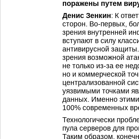
поражены путем виру
Денис Зенкин
: К отве
сторон.
Во-первых
, б
зрения внутренней ин
вступают в силу клас
антивирусной защиты
зрения возможной атак
не только
из-за
ее нед
но и коммерческой точ
централизованной сис
уязвимыми точками яв
данных. Именно этими
100% современных вр
Технологически пробл
пула серверов для пр
Таким образом, конеч