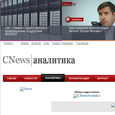
«Mr. Сумкин» подготовился к
Как строился электронный
прекращению поддержки
бизнес Банка Москвы?
WS2003
English
Mobile
Android
Light
Twitter (topnews)
Facebook
Заоблачная оптимизация: как
Рейтинг CNewsInfrastructure 20
Faberlic изменил подход к
приглашаем участвовать
аналитике
АНАЛИТИКА
CNEWS
НОВОСТИ
КОНФЕРЕНЦИИ
ЖУРНАЛ
Обзор подготовлен