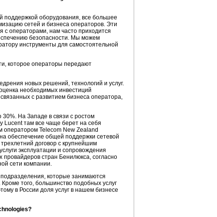
кой поддержкой оборудования, все большее
имизацию сетей и бизнеса операторов. Эти
ая с операторами, нам часто приходится
обеспечению безопасности. Мы можем
ператору инструменты для самостоятельной
ти, которое операторы передают
едрения новых решений, технологий и услуг.
 оценка необходимых инвестиций
, связанных с развитием бизнеса оператора,
 30%. На Западе в связи с ростом
 Lucent там все чаще берет на себя
им оператором Telecom New Zealand
) на обеспечение общей поддержки сетевой
 трехлетний договор с крупнейшим
 услуги эксплуатации и сопровождения
ших провайдеров стран Бенилюкса, согласно
ной сети компании.
е подразделения, которые занимаются
. Кроме того, большинство подобных услуг
тому в России доля услуг в нашем бизнесе
hnologies?