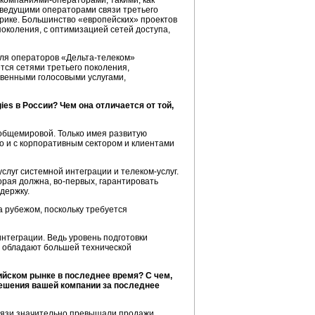
компаниями-операторами
, такими, как
 с ведущими операторами связи третьего
ерике. Большинство «европейских» проектов
околения, с оптимизацией сетей доступа,
для операторов «
Дельта-телеком
»
ется сетями третьего поколения,
твенными голосовыми услугами,
es в России? Чем она отличается от той,
т общемировой. Только имея развитую
о и с корпоративным сектором и клиентами
слуг системной интеграции и
телеком-услуг
.
торая должна,
во-первых
, гарантировать
держку.
а рубежом, поскольку требуется
нтеграции. Ведь уровень подготовки
ы обладают большей технической
ийском рынке в последнее время? С чем,
 решения вашей компании за последнее
вязи значительно превышали продажи