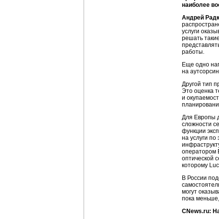
наиболее во
Андрей Рад
распростране
услуги оказы
решать такие
представлять
работы.
Еще одно на
на аутсорсин
Другой тип 
Это оценка 
и окупаемост
планирование
Для Европы д
сложности се
функции эксп
на услуги по
инфраструкт
оператором Б
оптической с
которому Luc
В России по
самостоятель
могут оказыв
пока меньше,
CNews.ru: Н