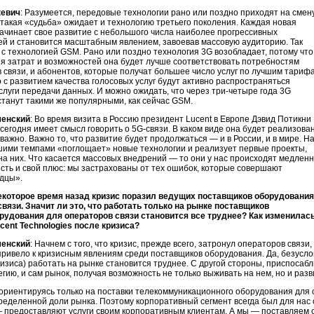
кевич
: Разумеется, передовые технологии рано или поздно приходят на смен
такая «судьба» ожидает и технологию третьего поколения. Каждая новая
ачинает свое развитие с небольшого числа наиболее прогрессивных
ей и становится масштабным явлением, завоевав массовую аудиторию. Так
с технологией GSM. Рано или поздно технология 3G возобладает, потому что
ия затрат и возможностей она будет лучше соответствовать потребностям
 связи, и абонентов, которые получат большее число услуг по лучшим тариф
с развитием качества голосовых услуг будут активно распространяться
луги передачи данных. И можно ожидать, что через
три-четыре
года 3G
станут такими же популярными, как сейчас GSM.
менский
: Во время визита в Россию президент Lucent в Европе Дэвид Потикни
 сегодня имеет смысл говорить о 5
G-связи
. В каком виде она будет реализова
 важно. Важно то, что развитие будет продолжаться — и в России, и в мире. Н
шими темпами «поглощает» новые технологии и реализует первые проекты,
а них. Что касается массовых внедрений — то они у нас происходят медленн
есть и свой плюс: мы застрахованы от тех ошибок, которые совершают
дцы».
екоторое время назад кризис поразил ведущих поставщиков оборудования
вязи. Значит ли это, что работать только на рынке поставщиков
орудования
для операторов связи становится все труднее? Как изменилас
cent Technologies после кризиса?
менский
: Начнем с того, что кризис, прежде всего, затронул операторов связ
ривело к кризисным явлениям среди поставщиков оборудования. Да, безуслов
ризиса) работать на рынке становится труднее. С другой стороны, приспосаб
егию, и сам рынок, получая возможность не только выживать на нем, но и разв
ориентируясь только на поставки телекоммуникационного оборудования для 
еделенной доли рынка. Поэтому корпоративный сегмент всегда был для нас
 предоставляют услуги своим корпоративным клиентам. А мы — поставляем 