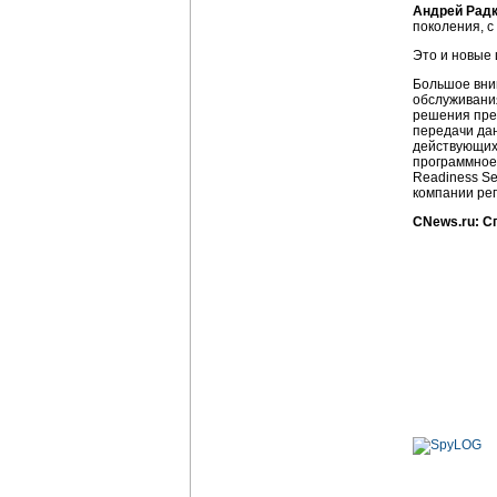
Андрей Рад
поколения, с
Это и новые 
Большое вним
обслуживания
решения пред
передачи дан
действующих 
программное 
Readiness Se
компании рег
CNews.ru: С