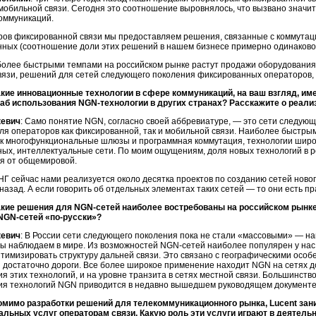
мобильной связи. Сегодня это соотношение выровнялось, что вызвано значи
оммуникаций.
ров фиксированной связи мы предоставляем решения, связанные с коммутаци
нных (соотношение доли этих решений в нашем бизнесе примерно одинаково
более быстрыми темпами на российском рынке растут продажи оборудования
вязи, решений для сетей следующего поколения фиксированных операторов,
акие инновационные технологии в сфере коммуникаций, на ваш взгляд, и
таб использования
NGN-технологии
в других странах? Расскажите о реали
кевич
: Само понятие NGN, согласно своей аббревиатуре, — это сети следующ
я операторов как фиксированной, так и мобильной связи. Наиболее быстрым
ак многофункциональные шлюзы и программная коммутация, технологии широ
ных, интеллектуальные сети. По моим ощущениям, доля новых технологий в р
ся от общемировой.
НГ сейчас нами реализуется около десятка проектов по созданию сетей ново
назад. А если говорить об отдельных элементах таких сетей — то они есть пр
акие решения для
NGN-сетей
наиболее востребованы на российском рынке?
NGN-сетей
«
по-русски
»?
кевич
: В России сети следующего поколения пока не стали «массовыми» — н
 мы наблюдаем в мире. Из возможностей
NGN-сетей
наиболее популярен у нас
тимизировать структуру дальней связи. Это связано с географическими особе
 достаточно дороги. Все более широкое применение находит NGN на сетях д
я этих технологий, и на уровне транзита в сетях местной связи. Большинст
ия технологий NGN приводится в недавно вышедшем руководящем документе
омимо разработки решений для телекоммуникационного рынка, Lucent за
льных услуг операторам связи. Какую роль эти услуги играют в деятельно