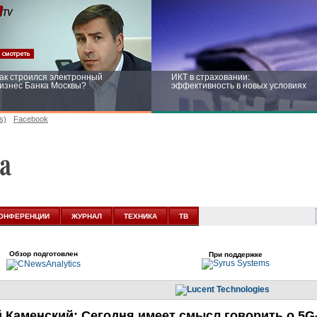
ак строился электронный
ИКТ в страховании:
изнес Банка Москвы?
эффективность в новых условиях
s)
Facebook
ейтинг CNewsInfrastructure 2015:
Информационная безопасность
риглашаем участвовать
бизнеса и госструктур: развитие в
новых условиях
ОНФЕРЕНЦИИ
ЖУРНАЛ
ТЕХНИКА
ТВ
Обзор подготовлен
При поддержке
 Каменский: Сегодня имеет смысл говорить о 5
G