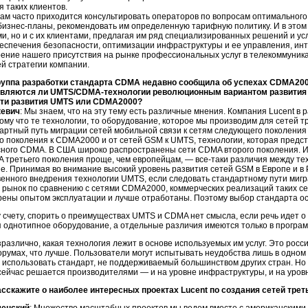
 таких клиентов.
нам часто приходится консультировать операторов по вопросам оптимального
бизнес-планы
, рекомендовать им определенную тарифную политику. И в этом
и, но и с их клиентами, предлагая им ряд специализированных решений и ус
еспечения безопасности, оптимизации инфраструктуры и ее управления, ин
рение нашего присутствия на рынке профессиональных услуг в телекоммуни
й стратегии компании.
руппа разработки стандарта CDMA недавно сообщила об успехах CDMA2000
 Являются ли UMTS/
CDMA-технологии
революционным вариантом развития
ути развития UMTS или CDMA2000?
кевич
: Мы знаем, что на эту тему есть различные мнения. Компания Lucent в 
ому что те технологии, то оборудование, которое мы производим для сетей т
артный путь миграции сетей мобильной связи к сетям следующего поколения
 поколения к CDMA2000 и от сетей GSM к UMTS, технологии, которая предс
ного CDMA. В США широко распространены сети CDMA второго поколения. И
A третьего поколения проще, чем европейцам, —
все-таки
различия между те
. Принимая во внимание высокий уровень развития сетей GSM в Европе и в 
енного внедрения технологии UMTS, если следовать стандартному пути миг
 рынок по сравнению с сетями CDMA2000, коммерческих реализаций таких сет
ены опытом эксплуатации и лучше отработаны. Поэтому выбор стандарта ос
счету, спорить о преимуществах UMTS и CDMA нет смысла, если речь идет о 
я однотипное оборудование, а отдельные различия имеются только в програ
различно, какая технология лежит в основе используемых им услуг. Это ро
орумах, что лучше. Пользователи могут испытывать неудобства лишь в одном
 использовать стандарт, не поддерживаемый большинством других стран. Но 
сейчас решается производителями — и на уровне инфраструктуры, и на уров
асскажите о наиболее интересных проектах Lucent по создания сетей трет