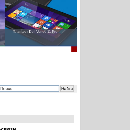
Планшет Dell Venue 11 Pro
Пора выбирать Fujitsu!
-связи