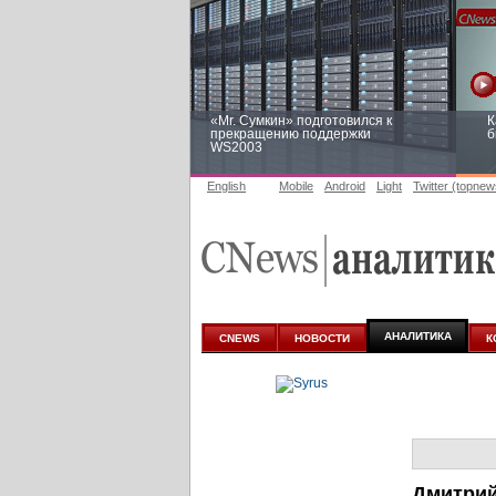
«Mr. Сумкин» подготовился к
К
прекращению поддержки
б
WS2003
English
Mobile
Android
Light
Twitter (topnew
Заоблачная оптимизация: как
Р
Faberlic изменил подход к
п
аналитике
АНАЛИТИКА
CNEWS
НОВОСТИ
К
Дмитрий