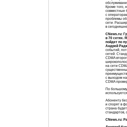
обслуживания
Кроме того, 
совместные
с операторам
проблемы об
сети. Расши
в сегодняшне
CNews.ru: Г
в 70 сетях.
пойдет по п
Андрей Рад
событий, пот
сетей. Станд
CDMA второго
широкополос
на сети CDM
существенные
преимуществ
с выходом на
CDMA провер
По большому 
используетс
Абоненту без
и спорят в ф
страна будет
стандартов, 
CNews.ru: Р