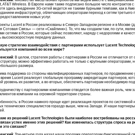
менский
: Множество масштабных проектов мы ведем вместе с американскими
int, AT&T Wireless. В Европе нами также подписано большое число контрактов
отя здесь внедрение 3
G-сетей
ведется не такими бурными темпами, как в Ам
зданием инфраструктур, облегчающих операторам переход к сетям третьего п
предоставлением новых услуг.
оекты Lucent в России реализованы в
Северо-Западном
регионе и в Москве (
я Сотовая Связь» — сети «Скайлинк»). То, что мы создаем там, по сути, явля
и сетями в России, которые сейчас позволяют, наряду с недорогими и качес
ь высокоскоростную передачу данных.
акую стратегию взаимодействия с партнерами использует Lucent Technologi
ользуется компанией во всем мире?
менский
: В целом, стратегия работы с партнерами в России не отличается о
структуру, можно эффективно работать не только с крупными операторами, н
ебольшого размера.
има поддержка со стороны квалифицированных партнеров, по продвижению у
время Lucent реализует глобальную программу аккредитации партнеров, ко
й уровень их развития, а
во-вторых
, обеспечить партнерам необходимую под
рудничеству с партнерскими компаниями отводится более важная роль, чем з
клиентов компании на огромной территории страны.
бенность: в России намного проще идет реализация проектов по системной и
ых технических специалистов гораздо выше, чем на Западе. И наши партнер
ей.
акие из решений Lucent Technologies были наиболее востребованы на росс
 связан успех именно этих решений? Как изменилась структура спроса на
м это связано?
менский
:
Три-четыре
года назад наши продажи операторам фиксированной с