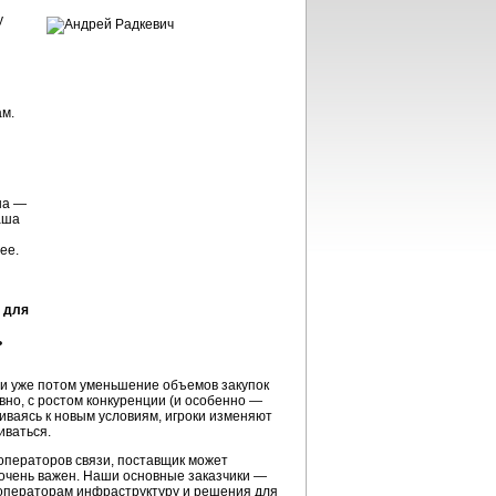
у
ам.
на —
аша
ее.
 для
ь
и, и уже потом уменьшение объемов закупок
но, с ростом конкуренции (и особенно —
ливаясь к новым условиям, игроки изменяют
иваться.
операторов связи, поставщик может
 очень важен. Наши основные заказчики —
операторам инфраструктуру и решения для