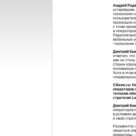
Андрей Рад
устаревшим, 
технология н
пользовател
произошло и 
с точки зрен
и операторов
Параллельно 
мобильные ус
-технологии 
Дмитрий Ка
отметил, что
уже не столь
страна хоро
основанные н
Хотя в этом 
«первопрохо
CNews.ru: Н
операторов с
телеком-об
стратегия Lu
Дмитрий Ка
операторов п
в условиях к
и свою страт
Разумеется, 
лишиться опр
операторы —