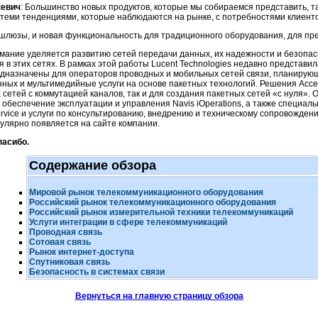
кевич
: Большинство новых продуктов, которые мы собираемся представить, т
 теми тенденциями, которые наблюдаются на рынке, с потребностями клиенто
шлюзы, и новая функциональность для традиционного оборудования, для пре
ание уделяется развитию сетей передачи данных, их надежности и безопасн
 в этих сетях. В рамках этой работы Lucent Technologies недавно представи
назначены для операторов проводных и мобильных сетей связи, планирующи
ных и мультимедийные услуги на основе пакетных технологий. Решения Accel
сетей с коммутацией каналов, так и для создания пакетных сетей «с нуля».
обеспечение эксплуатации и управления Navis iOperations, а также специаль
rvice и услуги по консультированию, внедрению и техническому сопровожде
улярно появляется на сайте компании.
пасибо.
Содержание обзора
Мировой рынок телекоммуникационного оборудования
Российский рынок телекоммуникационного оборудования
Российский рынок измерительной техники телекоммуникаций
Услуги интеграции в сфере телекоммуникаций
Проводная связь
Сотовая связь
Рынок
интернет-доступа
Спутниковая связь
Безопасность в системах связи
Вернуться на главную страницу обзора