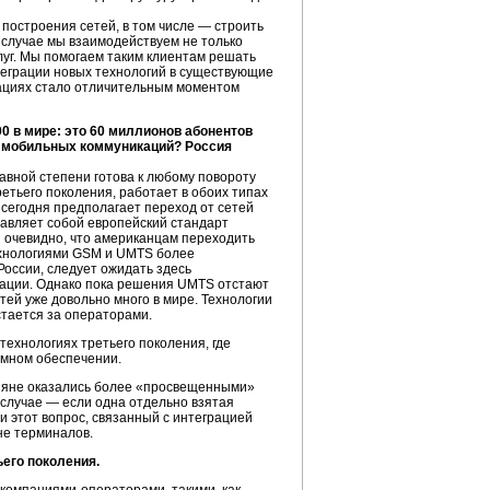
 построения сетей, в том числе — строить
 случае мы взаимодействуем не только
луг. Мы помогаем таким клиентам решать
теграции новых технологий в существующие
кациях стало отличительным моментом
 в мире: это 60 миллионов абонентов
 мобильных коммуникаций? Россия
равной степени готова к любому повороту
ретьего поколения, работает в обоих типах
 сегодня предполагает переход от сетей
тавляет собой европейский стандарт
 очевидно, что американцам переходить
хнологиями GSM и UMTS более
России, следует ожидать здесь
рации. Однако пока решения UMTS отстают
ей уже довольно много в мире. Технологии
тается за операторами.
технологиях третьего поколения, где
ммном обеспечении.
ссияне оказались более «просвещенными»
 случае — если одна отдельно взятая
и этот вопрос, связанный с интеграцией
не терминалов.
ьего поколения.