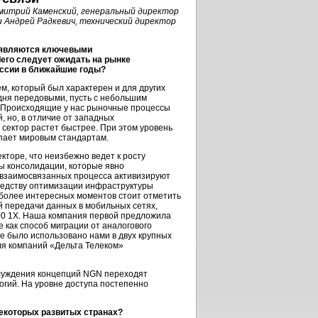
митрий Каменский, генеральный директор
 и Андрей Радкевич, технический директор
, являются ключевыми
его следует ожидать на рынке
оссии в ближайшие годы?
ем, который был характерен и для других
дня передовыми, пусть с небольшим
 Происходящие у нас рыночные процессы
, но, в отличие от западных
 сектор растет быстрее. При этом уровень
упает мировым стандартам.
екторе
, что неизбежно ведет к росту
ы консолидации, которые явно
 взаимосвязанных процесса активизируют
средству оптимизации инфраструктуры
более интересных моментов стоит отметить
й передачи данных в мобильных сетях,
00 1X. Наша компания первой предложила
 как способ миграции от аналогового
е было использовано нами в двух крупных
ля компаний «Дельта Телеком»
бсуждения концепций NGN переходят
логий. На уровне доступа постепенно
некоторых развитых странах?