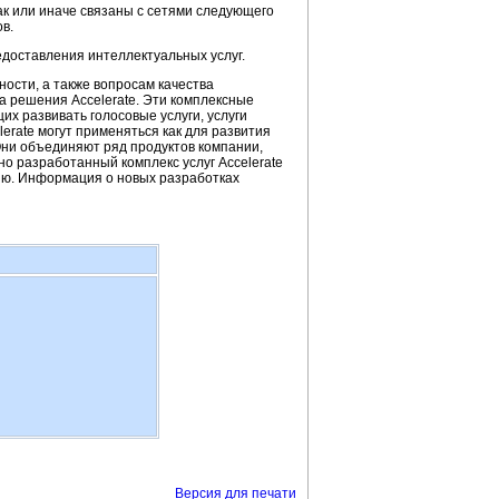
ак или иначе связаны с сетями следующего
в.
доставления интеллектуальных услуг.
ости, а также вопросам качества
ла решения Accelerate. Эти комплексные
х развивать голосовые услуги, услуги
erate могут применяться как для развития
 Они объединяют ряд продуктов компании,
но разработанный комплекс услуг Accelerate
нию. Информация о новых разработках
Версия для печати