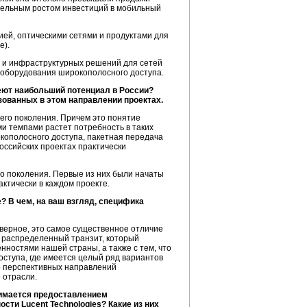
тельным ростом инвестиций в мобильный
ей, оптическими сетями и продуктами для
е).
 и инфраструктурных решений для сетей
 оборудования широкополосного доступа.
меют наибольший потенциал в России?
зованных в этом направлении проектах.
его поколения. Причем это понятие
и темпами растет потребность в таких
кополосного доступа, пакетная передача
оссийских проектах практически
го поколения. Первые из них были начаты
актически в каждом проекте.
 В чем, на ваш взгляд, специфика
аверное, это самое существенное отличие
 распределенный транзит, который
нностями нашей страны, а также с тем, что
оступа, где имеется целый ряд вариантов
во перспективных направлений
 отрасли.
нимается предоставлением
сти Lucent Technologies? Какие из них