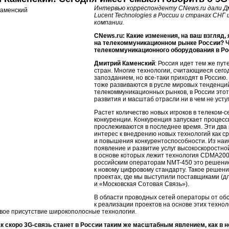
Интервью корреспонденту CNews.ru дали Д
Lucent Technologies в России и странах СНГ
компании.
CNews.ru: Какие изменения, на ваш взгляд
на телекоммуникационном рынке России? Ч
телекоммуникационного оборудования в Р
Дмитрий Каменский
: Россия идет тем же пут
стран. Многие технологии, считающиеся сего
запозданием, но
все-таки
приходят в Россию.
тоже развиваются в русле мировых тенденций
телекоммуникационных рынков, в России этот
развития и масштаб отрасли ни в чем не уст
Растет количество новых игроков в
телеком-с
конкуренции. Конкуренция запускает процесс
прослеживаются в последнее время. Эти два
интерес к внедрению новых технологий как 
и повышения конкурентоспособности. Из наи
появление и развитие услуг высокоскоростно
в основе которых лежит технология CDMA20
российским операторам NMT-450 это решение
к новому цифровому стандарту. Такое решени
проектах, где мы выступили поставщиками (д
и «Московская Сотовая Связь»).
В области проводных сетей операторы от о
к реализации проектов на основе этих техно
вое присутствие широкополосные технологии.
к скоро 3
G-связь
станет в России таким же масштабным явлением, как в 