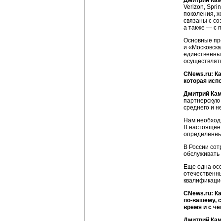
Дмитрий Ка
Verizon, Spr
поколения, х
связаны с со
а также — с 
Основные пр
и «Московска
единственным
осуществлят
CNews.ru: К
которая исп
Дмитрий Ка
партнерскую 
среднего и н
Нам необход
В настоящее 
определенны
В России сот
обслуживать 
Еще одна осо
отечественн
квалификаци
CNews.ru: К
по-вашему
,
время и с че
Дмитрий Ка