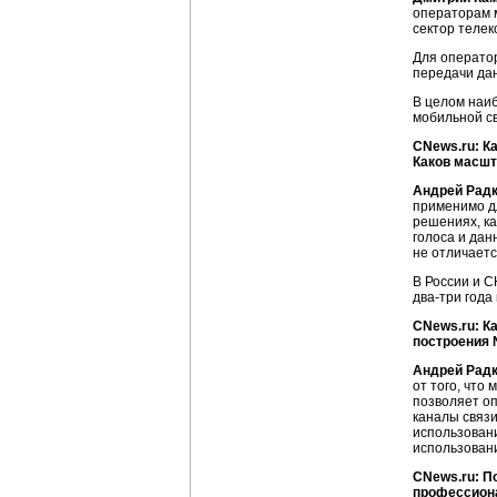
операторам 
сектор телек
Для операто
передачи да
В целом наи
мобильной с
CNews.ru: К
Каков масш
Андрей Рад
применимо дл
решениях, к
голоса и дан
не отличает
В России и С
два-три
года 
CNews.ru: К
построения
Андрей Рад
от того, что
позволяет оп
каналы связи
использовани
использован
CNews.ru: П
профессиона