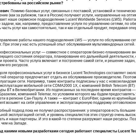
стребованы на российском рынке?
кевич
: Помимо базовых услуг, связанных с поставкой, установкой и техничес
ние (как за рубежом, так и в России) получают услуги, направленные на опт
вает наше сервисное подразделение Lucent Worldwide Services (LWS). Работ
 задачи, как, например, предоставление услуги по управлению сетями, по 
 часть услуг как самостоятельно, так и как отдельный продукт, передавая о
правление работы нашего подразделения LWS — услуги по обслуживанию се
г. При этом у нас есть успешный опыт обслуживания мультивендорных сетей.
профессиональных услуг — совместное с оператором
бизнес-планирование
вн
текущего состояния оператора, планирование его дальнейшей деятельности,
и проекта. Часто услуга включает и построение самой сети, и решение задач
м его ресурсов.
оля профессиональных услуг в бизнесе Lucent Technologies составляет около
тей оператор предпочитает отдать их обслуживание производителю. Поэтому
луатации сети. Например, такие контракты подписаны у нас с новозеландск
 эксплуатации мобильной сети CDMA2000 1X, с компанией British Telecom (BT
уры BT в Великобритании. Из подписанных за последнее время контрактов —
разилии, компанией Telemar, по условиям которого мы будем предоставлять
ети в регионе
Сан-Паулу
. А также — контракт с EuroFiber, одним из крупней
ent возьмет на себя управление и эксплуатационную поддержку оптоволокон
добный подход пока не получил распространения: у операторов есть больши
ной эксплуатацией сетей, и уровень специалистов этих структур очень высок
ать и наши партнеры. И это в
какой-то
степени разгружает наши ресурсы. Поэ
 чем на Западе.
ад какими новыми разработками сегодня работают специалисты Lucent Tec