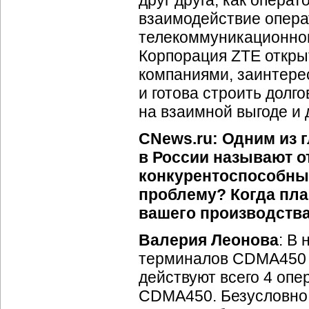
друг друга, как операт
взаимодействие опера
телекоммуникационног
Корпорация ZTE откры
компаниями, заинтере
и готова строить дол
на взаимной выгоде и д
CNews.ru: Одним из 
в России называют о
конкурентоспособны
проблему? Когда пла
вашего производств
Валерия Леонова
: В
терминалов CDMA450 н
действуют всего 4 опе
CDMA450. Безусловно,