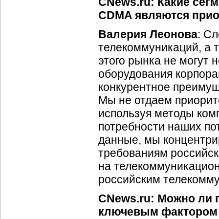
CNews.ru: Какие сег
CDMA являются прио
Валерия Леонова
: С
телекоммуникаций, а 
этого рынка не могут 
оборудования корпора
конкурентное преимущ
Мы не отдаем приори
используя методы ком
потребности наших по
данные, мы концентри
требованиям российск
на телекоммуникацион
российским телекомм
CNews.ru: Можно ли 
ключевым фактором у