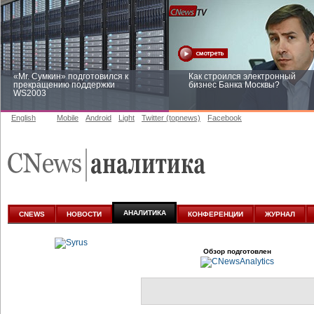
«Mr. Сумкин» подготовился к
Как строился электронный
прекращению поддержки
бизнес Банка Москвы?
WS2003
English
Mobile
Android
Light
Twitter (topnews)
Facebook
Заоблачная оптимизация: как
Рейтинг CNewsInfrastructure 20
Faberlic изменил подход к
приглашаем участвовать
аналитике
АНАЛИТИКА
CNEWS
НОВОСТИ
КОНФЕРЕНЦИИ
ЖУРНАЛ
Обзор подготовлен