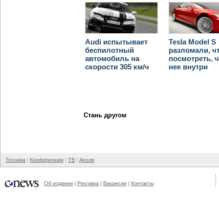
Audi испытывает
Tesla Model S
беспилотный
разломали, ч
автомобиль на
посмотреть, ч
скорости 305 км/ч
нее внутри
Стань другом
Техника
Конференции
ТВ
Архив
Об издании
Реклама
Вакансии
Контакты