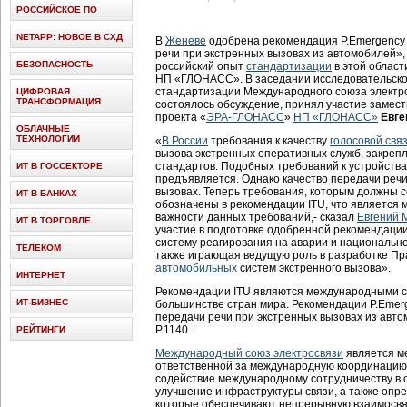
РОССИЙСКОЕ ПО
NETAPP: НОВОЕ В СХД
В
Женеве
одобрена рекомендация P.Emergency 
речи при экстренных вызовах из автомобилей»,
БЕЗОПАСНОСТЬ
российский опыт
стандартизации
в этой облас
НП «ГЛОНАСС». В заседании исследовательско
стандартизации Международного союза электрос
ЦИФРОВАЯ
ТРАНСФОРМАЦИЯ
состоялось обсуждение, принял участие замес
проекта «
ЭРА-ГЛОНАСС
»
НП «ГЛОНАСС»
Евге
ОБЛАЧНЫЕ
ТЕХНОЛОГИИ
«
В России
требования к качеству
голосовой свя
вызова экстренных оперативных служб, закреп
стандартов. Подобных требований к устройств
ИТ В ГОССЕКТОРЕ
предъявляется. Однако качество передачи речи
вызовах. Теперь требования, которым должны с
ИТ В БАНКАХ
обозначены в рекомендации ITU, что являетс
важности данных требований,- сказал
Евгений 
ИТ В ТОРГОВЛЕ
участие в подготовке одобренной рекомендации
систему реагирования на аварии и национально
ТЕЛЕКОМ
также играющая ведущую роль в разработке П
автомобильных
систем экстренного вызова».
ИНТЕРНЕТ
Рекомендации ITU являются международными с
ИТ-БИЗНЕС
большинстве стран мира. Рекомендации P.Emerg
передачи речи при экстренных вызовах из авт
P.1140.
РЕЙТИНГИ
Международный союз электросвязи
является м
ответственной за международную координацию 
содействие международному сотрудничеству в 
улучшение инфраструктуры связи, а также опр
которые обеспечивают непрерывную взаимосвя