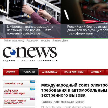
Цифровая трансформация в
Российский бизнес актив
нестабильное время — пять
движется по пути цифро
полезных лайфхаков
трансформации
Twitter (topnews)
Facebook
Youtube
Яндекс.Дзен
Средний бизнес начал
цифровизироваться со
скоростью крупных
НОВОСТИ
CNEWS
АНАЛИТИКА
КОНФЕРЕНЦИИ
ЖУРНАЛ
корпораций
УМНЫЙ ГОРОД
Международный союз электро
требования к автомобильным
ЛАЙФХАКИ
ЦИФРОВИЗАЦИИ
экстренного вызова
КОРПОРАТИВНАЯ
Телеком
Авто
Навигация
Маркет
МОБИЛЬНОСТЬ
21.05 15:05, Мск
, Текст: Михаил Иванов