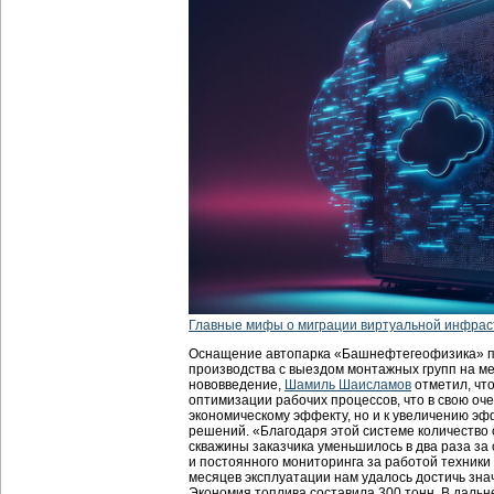
Главные мифы о миграции виртуальной инфрас
Оснащение автопарка «Башнефтегеофизика» п
производства с выездом монтажных групп на м
нововведение,
Шамиль Шаисламов
отметил, чт
оптимизации рабочих процессов, что в свою оче
экономическому эффекту, но и к увеличению э
решений. «Благодаря этой системе количество
скважины заказчика уменьшилось в два раза за
и постоянного мониторинга за работой техники
месяцев эксплуатации нам удалось достичь зна
Экономия топлива составила 300 тонн. В дал