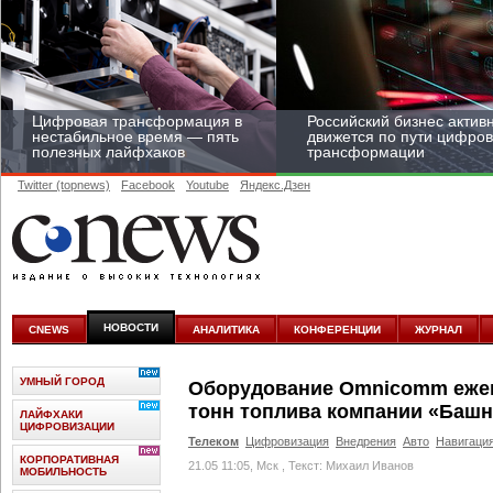
Цифровая трансформация в
Российский бизнес актив
нестабильное время — пять
движется по пути цифро
полезных лайфхаков
трансформации
Twitter (topnews)
Facebook
Youtube
Яндекс.Дзен
Средний бизнес начал
цифровизироваться со
скоростью крупных
НОВОСТИ
CNEWS
АНАЛИТИКА
КОНФЕРЕНЦИИ
ЖУРНАЛ
корпораций
УМНЫЙ ГОРОД
Оборудование Omnicomm ежем
тонн топлива компании «Баш
ЛАЙФХАКИ
ЦИФРОВИЗАЦИИ
Телеком
Цифровизация
Внедрения
Авто
Навигаци
КОРПОРАТИВНАЯ
21.05 11:05, Мск
, Текст: Михаил Иванов
МОБИЛЬНОСТЬ