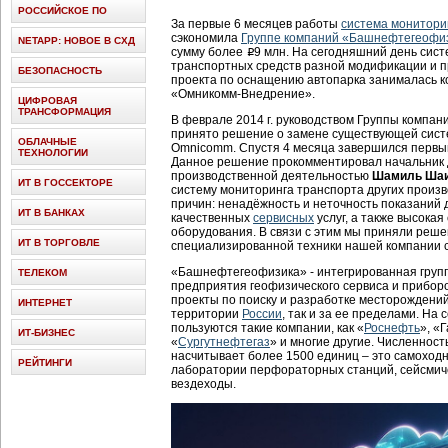
РОССИЙСКОЕ ПО
За первые 6 месяцев работы
система монитори
сэкономила
Группе компаний «Башнефтегеофи
NETAPP: НОВОЕ В СХД
сумму более
9 млн. На сегодняшний день сис
i
транспортных средств разной модификации и 
БЕЗОПАСНОСТЬ
проекта по оснащению автопарка занималась 
«Омникомм-Внедрение».
ЦИФРОВАЯ
ТРАНСФОРМАЦИЯ
В феврале 2014 г. руководством Группы комп
принято решение о замене существующей сист
ОБЛАЧНЫЕ
Omnicomm. Спустя 4 месяца завершился первы
ТЕХНОЛОГИИ
Данное решение прокомментировал начальник
производственной деятельностью
Шамиль Ша
ИТ В ГОССЕКТОРЕ
систему мониторинга транспорта других произв
причин: ненадёжность и неточность показаний д
ИТ В БАНКАХ
качественных
сервисных
услуг, а также высокая
оборудования. В связи с этим мы приняли реш
ИТ В ТОРГОВЛЕ
специализированной техники нашей компании 
«Башнефтегеофизика» - интегрированная груп
ТЕЛЕКОМ
предприятия геофизического сервиса и прибор
проекты по поиску и разработке месторождений
ИНТЕРНЕТ
территории
России
, так и за ее пределами. На
пользуются такие компании, как «
Роснефть
», «
ИТ-БИЗНЕС
«
Сургутнефтегаз
» и многие другие. Численнос
насчитывает более 1500 единиц – это самоход
РЕЙТИНГИ
лаборатории перфораторных станций, сейсмич
вездеходы.