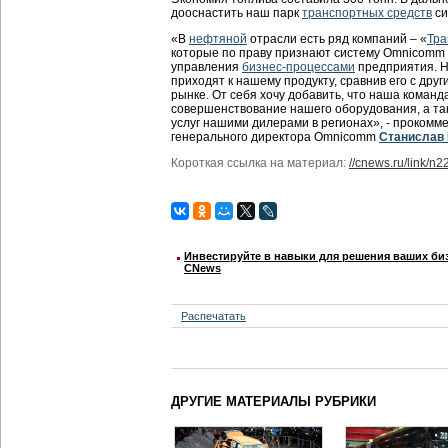
дооснастить наш парк
транспортных средств
си
«В
нефтяной
отрасли есть ряд компаний – «
Тра
которые по праву признают систему Omnicom
управления
бизнес-процессами
предприятия. Н
приходят к нашему продукту, сравнив его с др
рынке. От себя хочу добавить, что наша коман
совершенствование нашего оборудования, а та
услуг нашими дилерами в регионах», - проком
генерального директора Omnicomm
Станислав
Короткая ссылка на материал:
//cnews.ru/link/n
Инвестируйте в навыки для решения ваших биз
CNews
Распечатать
ДРУГИЕ МАТЕРИАЛЫ РУБРИКИ