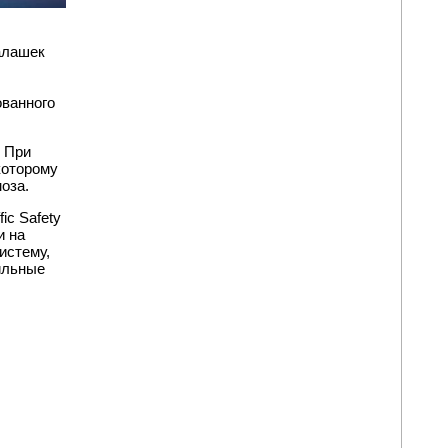
алашек
ованного
 При
которому
оза.
fic Safety
и на
истему,
ильные