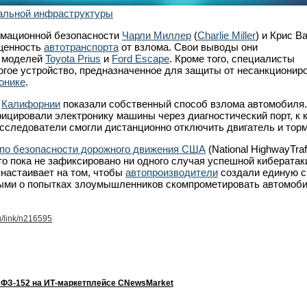
альной инфраструктуры
рмационной безопасности
Чарли Миллер
(
Charlie Miller
) и Крис В
ищенность
автотранспорта
от взлома. Свои выводы они
 моделей
Toyota Prius
и
Ford Escape
. Кроме того, специалисты
огое устройство, предназначенное для защиты от несанкционир
онике
.
и
Калифорнии
показали собственный способ взлома автомобиля.
ицировали электронику машины через диагностический порт, к 
исследователи смогли дистанционно отключить двигатель и торм
по безопасности дорожного движения США
(National HighwayTraf
 что пока не зафиксировано ни одного случая успешной кибератак
 настаивает на том, чтобы
автопроизводители
создали единую с
ыми о попытках злоумышленников скомпрометировать автомоб
u/link/n216595
 ФЗ-152 на ИТ-маркетплейсе CNewsMarket