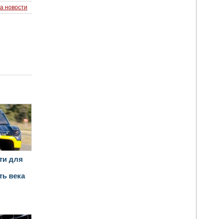
а новости
ти для
ть века