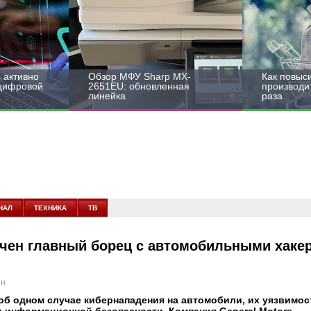
 активно
Обзор МФУ Sharp MX-
Как повыс
 цифровой
2651EU: обновленная
производит
линейка
раза
НАЛ
ТЕХНИКА
ТВ
начен главный борец с автомобильными хаке
ин
 об одном случае кибернападения на автомобили, их уязвимос