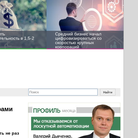
ить
Средний бизнес начал
ельность в 1,5-2
цифровизироваться со
скоростью крупных
корпораций
рами
ть не раз