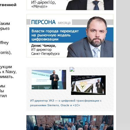
ственной
Таким
ерьез
ffrey
rris),
дукции
 к Navy,
нимать.
 мы
Мы
етил
ИТ-директор УАЗ — о цифровой трансформации с
решениями Siemens, Oracle и «1С»