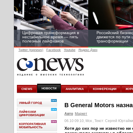
Цифровая трансформация в
Российский бизнес
нестабильное время — пять
движется по пути
полезных лайфхаков
трансформации
Twitter (topnews)
Facebook
Youtube
Яндекс.Дзен
НОВОСТИ
CNEWS
АНАЛИТИКА
КОНФЕРЕНЦИИ
ЖУР
УМНЫЙ ГОРОД
В General Motors наз
ЛАЙФХАКИ
Авто
Маркет
ЦИФРОВИЗАЦИИ
06.10 09:10, Мск
, Текст: Сергей Юртайк
КОРПОРАТИВНАЯ
МОБИЛЬНОСТЬ
Хотя до сих пор не известно ни