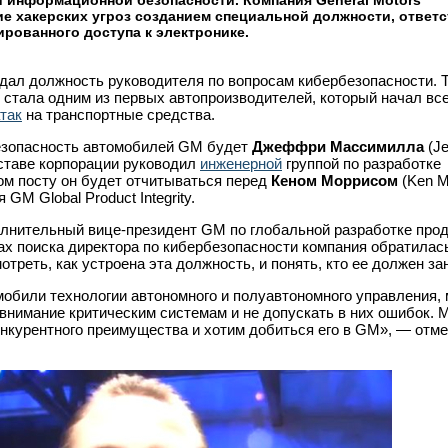
 информационной безопасности. Компания General Motors
е хакерских угроз созданием специальной должности, ответ
ированного доступа к электронике.
здал должность руководителя по вопросам кибербезопасности. 
стала одним из первых автопроизводителей, который начал вс
так
на транспортные средства.
езопасность автомобилей GM будет
Джеффри Массимилла
(Je
оставе корпорации руководил
инженерной
группой по разработке
ом посту он будет отчитываться перед
Кеном Моррисом
(Ken Mo
GM Global Product Integrity.
олнительный вице-президент GM по глобальной разработке про
ах поиска директора по кибербезопасности компания обратилась
отреть, как устроена эта должность, и понять, кто ее должен за
обили технологии автономного и полуавтономного управления,
нимание критическим системам и не допускать в них ошибок. 
онкурентного преимущества и хотим добиться его в GM», — отм