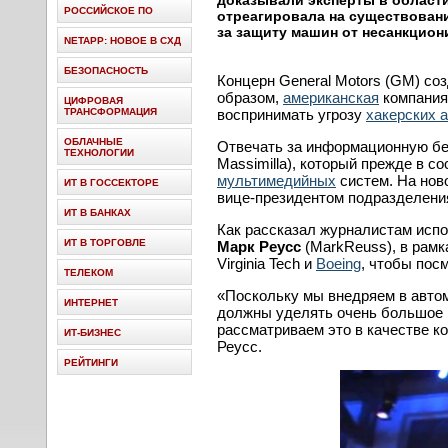
доказывали эксперты в области
РОССИЙСКОЕ ПО
отреагировала на существовани
за защиту машин от несанкцион
NETAPP: НОВОЕ В СХД
БЕЗОПАСНОСТЬ
Концерн General Motors (GM) со
образом,
американская
компания 
ЦИФРОВАЯ
ТРАНСФОРМАЦИЯ
воспринимать угрозу
хакерских а
ОБЛАЧНЫЕ
Отвечать за информационную б
ТЕХНОЛОГИИ
Massimilla), который прежде в с
мультимедийных
систем. На нов
ИТ В ГОССЕКТОРЕ
вице-президентом подразделения 
ИТ В БАНКАХ
Как рассказал журналистам исп
ИТ В ТОРГОВЛЕ
Марк Реусс
(MarkReuss), в рамк
Virginia Tech и
Boeing
, чтобы посм
ТЕЛЕКОМ
«Поскольку мы внедряем в автом
ИНТЕРНЕТ
должны уделять очень большое в
рассматриваем это в качестве к
ИТ-БИЗНЕС
Реусс.
РЕЙТИНГИ