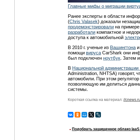
Главные мифы о миграции вирту
Ранее эксперты в области инфо
(
Chris Valasek
) доказали незащ
продемонстрировали
на примере
разработали
компактное и недор
доступа к автомобильной
электр
В 2010 г. ученые из
Вашингтона
помощи
вируса
CarShark они инф
был подключен
ноутбук
. Затем 
В
Национальной администрации 
Administration, NHTSA) говорят,
автомобили. При этом регулятор
позволяющую им делиться данн
системы.
Короткая ссылка на материал:
//cnews.r
Подобрать защищенное облако IaaS